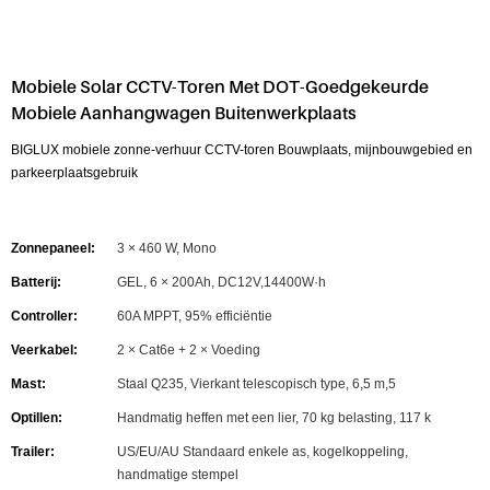
Mobiele Solar CCTV-Toren Met DOT-Goedgekeurde
Mobiele Aanhangwagen Buitenwerkplaats
BIGLUX mobiele zonne-verhuur CCTV-toren Bouwplaats, mijnbouwgebied en
parkeerplaatsgebruik
Zonnepaneel:
3 × 460 W, Mono
Batterij:
GEL, 6 × 200Ah, DC12V,14400W·h
Controller:
60A MPPT, 95% efficiëntie
Veerkabel:
2 × Cat6e + 2 × Voeding
Mast:
Staal Q235, Vierkant telescopisch type, 6,5 m,5
Optillen:
Handmatig heffen met een lier, 70 kg belasting, 117 k
Trailer:
US/EU/AU Standaard enkele as, kogelkoppeling,
handmatige stempel