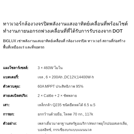
ทาวเวอร์กล้องวงจรปิดพลังงานแสงอาทิตย์เคลื่อนที่พร้อมไซต์
ทำงานภายนอกรถพ่วงเคลื่อนที่ที่ได้รับการรับรองจาก DOT
BIGLUX เช่าพลังงานแสงอาทิตย์เคลื่อนที่ กล้องวงจรปิด ทาวเวอร์ สถานที่ก่อสร้าง
พื้นที่เหมืองแร่ และที่จอดรถ
แผงโซลาร์เซลล์:
3 × 460W โมโน
แบตเตอรี่:
เจล , 6 × 200Ah ,DC12V,14400W·h
ตัวควบคุม:
60A MPPT ประสิทธิภาพ 95%
สายเคเบิลสปริง:
2 × Cat6e + 2 × ซัพพลาย
เสา:
เหล็กกล้า Q235 ชนิดยืดหดได้ 6.5 ม.5
การยก:
ยกกว้านด้วยมือ, โหลด 70 กก., 117k
ตัวอย่าง:
เพลาเดี่ยวมาตรฐานสหรัฐอเมริกา/สหภาพยุโรป/ออสเตรเลีย,
บอลฮิทช์, กรรเชียงบกแบบแมนนวล