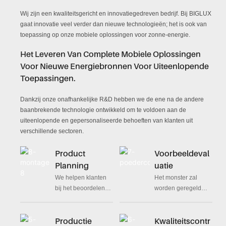
Wij zijn een kwaliteitsgericht en innovatiegedreven bedrijf. Bij BIGLUX
gaat innovatie veel verder dan nieuwe technologieën; het is ook van
toepassing op onze mobiele oplossingen voor zonne-energie.
Het Leveren Van Complete Mobiele Oplossingen
Voor Nieuwe Energiebronnen Voor Uiteenlopende
Toepassingen.
Dankzij onze onafhankelijke R&D hebben we de ene na de andere
baanbrekende technologie ontwikkeld om te voldoen aan de
uiteenlopende en gepersonaliseerde behoeften van klanten uit
verschillende sectoren.
Product
Voorbeeldeval
Planning
Uatie
We helpen klanten
Het monster zal
bij het beoordelen
worden geregeld
van de specifieke
zodra het ontwerp is
kenmerken of
bevestigd. En ons
Productie
Kwaliteitscontr
prestatiekenmerken
QC-team maakt een