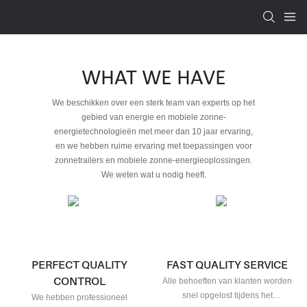
WHAT WE HAVE
We beschikken over een sterk team van experts op het
gebied van energie en mobiele zonne-
energietechnologieën met meer dan 10 jaar ervaring,
en we hebben ruime ervaring met toepassingen voor
zonnetrailers en mobiele zonne-energieoplossingen.
We weten wat u nodig heeft.
PERFECT QUALITY
FAST QUALITY SERVICE
CONTROL
Alle behoeften van klanten worden
snel opgelost tijdens het
We hebben professioneel