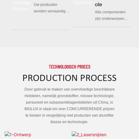
die voor hen
mock-up van het
Ole
Uw producten
belangrijk zijn, en
monster om te
worden vervaardigd
Alle componenten
bepalen vervolgens
controleren of alle
volgens exacte
zijn onderworpen
het ontwerp met de
details in
specificaties via ons
aan strenge
meest geschikte
overeenstemming
rigoureuze
kwaliteitscontroles
kwaliteiten voor
zijn met de
productieproces
en
deze behoeften
gewenste
eindinspectieproced
specificaties
ures
TECHNOLOGISCH PROCES
PRODUCTION PROCESS
Door gebruik te maken van overvloedige beschikbare
middelen, namelijk grondstoffen, nieuwe technologie,
personeel en subassemblagemiddelen uit China, is
BIGLUX in staat om zeer CONCURRERENDE prijzen
te bieden in vergelijking met producten van dezelfde
klasse en technologie.