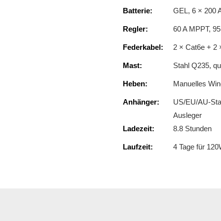
Batterie:
GEL, 6 × 200 
Regler:
60 A MPPT, 95 
Federkabel:
2 × Cat6e + 2
Mast:
Stahl Q235, qu
Heben:
Manuelles Win
Anhänger:
US/EU/AU-Stan
Ausleger
Ladezeit:
8.8 Stunden
Laufzeit:
4 Tage für 12