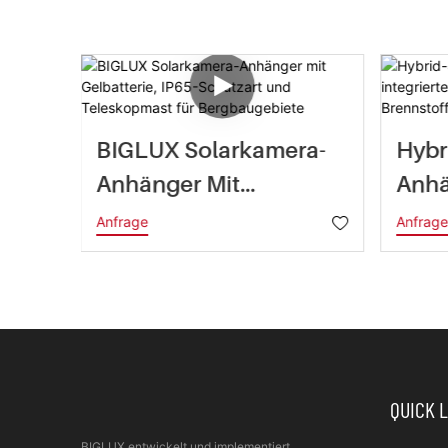
600W
BIGLUX Solarkamera-
Hybr
Anhänger Mit
Anhä
era-
Gelbatterie, IP65-
Inte
Anfrage
Anfrag
Schutzart Und
Bren
Teleskopmast Für
Logi
Bergbaugebiete
QUICK 
BIGLUX entwickelt und implementiert