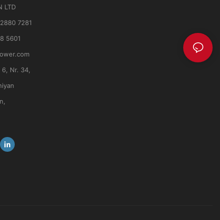
N LTD
 2880 7281
8 5601
power.com
6, Nr. 34,
hiyan
n,