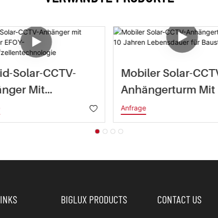
id-Solar-CCTV-
Mobiler Solar-CCT
nger Mit
Anhängerturm Mit
grierter EFOY-
Jahren Lebensdau
e
Anfrage
nstoffzellentechno
Für Baustellen
e
LINKS
BIGLUX PRODUCTS
CONTACT US