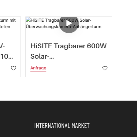
V-
HiSITE Tragbarer 600W
BIGL
 10
Solar-
Anhä
er
Überwachungskamera-
Gelb
Anfrage
Anfrag
Anhängerturm
Schu
Tele
Ber
INTERNATIONAL MARKET