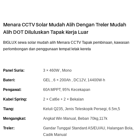
Menara CCTV Solar Mudah Alih Dengan Treler Mudah
Alih DOT Diluluskan Tapak Kerja Luar
BIGLUX sewa solar mudah alih Menara CCTV Tapak pembinaan, kawasan
perlombongan dan penggunaan tempat letak kereta
Panel Suria:
3 × 460W , Mono
Bateri:
GEL , 6 × 200Ah , DC12V, 14400W·h
Pengawal:
60A MPPT, 95% Kecekapan
Kabel Spring:
2 × Cat6e + 2 × Bekalan
Tiang:
Keluli Q235, Jenis Teleskopik Persegi, 6.5m,5
Mengangkat:
Angkat Win Manual, Beban 70kg,117k
Treler:
Gandar Tunggal Standard AS/EU/AU, Halangan Bola,
Cadik Manual