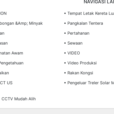
NAVIGASI LA
ION
• Tempat Letak Kereta Lu
mbongan &amp; Minyak
• Pangkalan Tentera
ian
• Pertahanan
asan
• Sewaan
amatan Awam
• VIDEO
Pengetahuan
• Video Produksi
aikan
• Rakan Kongsi
CT US
• Pengeluar Treler Solar 
a CCTV Mudah Alih