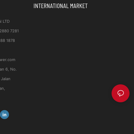
INTERNATIONAL MARKET
N LTD
 2880 7281
188 1878
ower.com
an 6, No.
 Jalan
an,