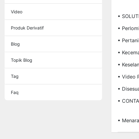
Video
• SOLUT
Produk Derivatif
• Perlo
• Pertan
Blog
• Kecem
Topik Blog
• Kesel
Tag
• Video 
• Disesu
Faq
• CONTA
• Menar