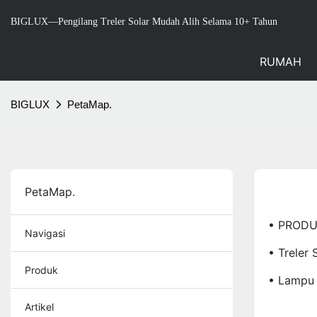
BIGLUX—Pengilang Treler Solar Mudah Alih Selama 10+ Tahun
RUMAH
BIGLUX
PetaMap.
PetaMap.
• PROD
Navigasi
• Treler 
Produk
• Lampu 
Artikel