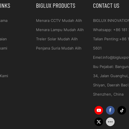
LINKS
BIGLUX PRODUCTS
CONTACT US
tama
Menara CCTV Mudah Alih
BIGLUX INNOVATIO
Menara Lampu Mudah Alih
Whatsapp
:
+86 181
aian
Treler Solar Mudah Alih
Talian Penting:
+86 
kami
Penjana Suria Mudah Alih
5601
Emel:
info@bigluxp
Ibu Pejabat:
Bangun
Kami
34, Jalan Guanghui,
Shiyan, Daerah Bao'
Shenzhen, China