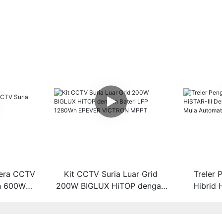
mera CCTV
Kit CCTV Suria Luar Grid
Treler
ih 600W
200W BIGLUX HiTOP dengan
Hibrid 
Bateri LFP 1280Wh EPEVER
Penjan
VICTRON MPPT