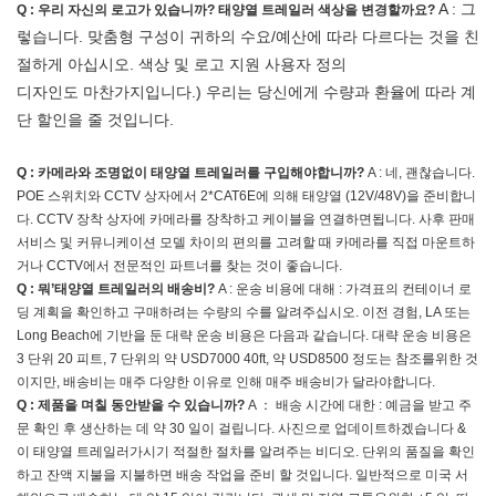
A : 그
Q : 우리 자신의 로고가 있습니까? 태양열 트레일러 색상을 변경할까요?
렇습니다. 맞춤형 구성이 귀하의 수요/예산에 따라 다르다는 것을 친
절하게 아십시오. 색상 및 로고 지원 사용자 정의
디자인도 마찬가지입니다.) 우리는 당신에게 수량과 환율에 따라 계
단 할인을 줄 것입니다.
Q : 카메라와 조명없이 태양열 트레일러를 구입해야합니까?
A : 네, 괜찮습니다.
POE 스위치와 CCTV 상자에서 2*CAT6E에 의해 태양열 (12V/48V)을 준비합니
다. CCTV 장착 상자에 카메라를 장착하고 케이블을 연결하면됩니다. 사후 판매
서비스 및 커뮤니케이션 모델 차이의 편의를 고려할 때 카메라를 직접 마운트하
거나 CCTV에서 전문적인 파트너를 찾는 것이 좋습니다.
Q : 뭐’태양열 트레일러의 배송비?
A : 운송 비용에 대해 : 가격표의 컨테이너 로
딩 계획을 확인하고 구매하려는 수량의 수를 알려주십시오. 이전 경험, LA 또는
Long Beach에 기반을 둔 대략 운송 비용은 다음과 같습니다. 대략 운송 비용은
3 단위 20 피트, 7 단위의 약 USD7000 40ft, 약 USD8500 정도는 참조를위한 것
이지만, 배송비는 매주 다양한 이유로 인해 매주 배송비가 달라야합니다.
Q : 제품을 며칠 동안받을 수 있습니까?
A ： 배송 시간에 대한 : 예금을 받고 주
문 확인 후 생산하는 데 약 30 일이 걸립니다. 사진으로 업데이트하겠습니다 &
이 태양열 트레일러가시기 적절한 절차를 알려주는 비디오. 단위의 품질을 확인
하고 잔액 지불을 지불하면 배송 작업을 준비 할 것입니다. 일반적으로 미국 서