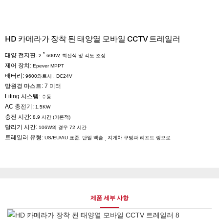
HD 카메라가 장착 된 태양열 모바일 CCTV 트레일러
*
태양 전지판:
2
600W,
회전식 및 각도 조정
제어 장치:
Epever
MPPT
배터리:
9600와트시
,
DC24V
망원경 마스트: 7
미터
Liting 시스템:
수동
AC 충전기:
1.5KW
충전 시간:
8.9 시간 (이론적)
달리기 시간:
106W의 경우 72 시간
트레일러 유형:
US/EU/AU 표준, 단일 액슬
지게차 구멍과 리프트 링으로
,
제품 세부 사항