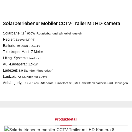
Solarbetriebener Mobiler CCTV-Trailer Mit HD-Kamera
*
Solarpanel:
2
600W,
Rotatierbar und Winkel eingestellt
Regler:
Epever
MPPT
Batterie:
9600wh
,
DC24V
Teleskoper Mast: 7
Meter
Liting -System:
Handbuch
AC -Ladegerät:
1.5KW
Ladezeit:
8,9 Stunden (theoretisch)
Laufzeit:
72 Stunden für 106W
Anhängertyp:
US/EU/Au -Standard, Einzelachse
Mit Gabelstaplerlöchern und Hebringen
,
Produktdetail