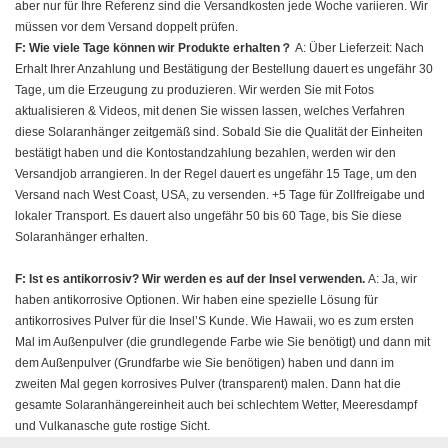
aber nur für Ihre Referenz sind die Versandkosten jede Woche variieren. Wir
müssen vor dem Versand doppelt prüfen.
F: Wie viele Tage können wir Produkte erhalten？
A: Über Lieferzeit: Nach
Erhalt Ihrer Anzahlung und Bestätigung der Bestellung dauert es ungefähr 30
Tage, um die Erzeugung zu produzieren. Wir werden Sie mit Fotos
aktualisieren & Videos, mit denen Sie wissen lassen, welches Verfahren
diese Solaranhänger zeitgemäß sind. Sobald Sie die Qualität der Einheiten
bestätigt haben und die Kontostandzahlung bezahlen, werden wir den
Versandjob arrangieren. In der Regel dauert es ungefähr 15 Tage, um den
Versand nach West Coast, USA, zu versenden. +5 Tage für Zollfreigabe und
lokaler Transport. Es dauert also ungefähr 50 bis 60 Tage, bis Sie diese
Solaranhänger erhalten.
F: Ist es antikorrosiv? Wir werden es auf der Insel verwenden.
A: Ja, wir
haben antikorrosive Optionen. Wir haben eine spezielle Lösung für
antikorrosives Pulver für die Insel’S Kunde. Wie Hawaii, wo es zum ersten
Mal im Außenpulver (die grundlegende Farbe wie Sie benötigt) und dann mit
dem Außenpulver (Grundfarbe wie Sie benötigen) haben und dann im
zweiten Mal gegen korrosives Pulver (transparent) malen. Dann hat die
gesamte Solaranhängereinheit auch bei schlechtem Wetter, Meeresdampf
und Vulkanasche gute rostige Sicht.