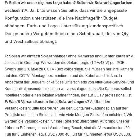
F: Sollen wir unser eigenes Logo haben? Sollen wir Solaranhängerfarben
A: Ja, bitte wissen Sie bitte, dass wir die angepasste
wechseln?
Konfiguration unterstützen, die Ihre Nachfrage/Ihr Budget
abhängen. Farb- und Logo -Unterstützung kundenspezifisch
Design auch.) Wir geben Ihnen einen Schrittrabatt, der von Qty
und Wechselkurs abhängt.
F: Sollen wir einfach Solaranhänger ohne Kameras und Lichter kaufen?
A:
Ja, es ist in Ordnung. Wir werden die Solarenergie (12 V/48 V) per POE -
Switch und 2*Cat6e zu CCTV -Box vorbereiten. Sie müssen nur Ihre Kamera
auf dem CCTV -Montagebox montieren und die Kabel anschließen. In
Anbetracht der Bequemlichkeit des Unterschieds von After-Sale-Service- und
Kommunikationsmodell möchten wir vorschlagen, dass Sie Kameras selbst
montieren oder einen lokalen Partner finden, der auf CCTV professionell ist.
F: Was’S Versandkosten Ihres Solaranhängers?
A: Über den
Versandkosten: Bitte überprüfen Sie den Container -Ladungsplan auf der
Preisliste und teilen Sie uns mit, wie viele Mengen Sie kaufen möchten? Wir
werden die Versandkosten für Ihre Referenz überprüfen. Aufgrund unserer
früheren Erfahrung, nach LA oder Long Beach, sind die Versandkosten: 20
Fuß für 3 Einheiten, etwa USD7000 40 Fuß für 7 Einheiten, etwa USD8500,