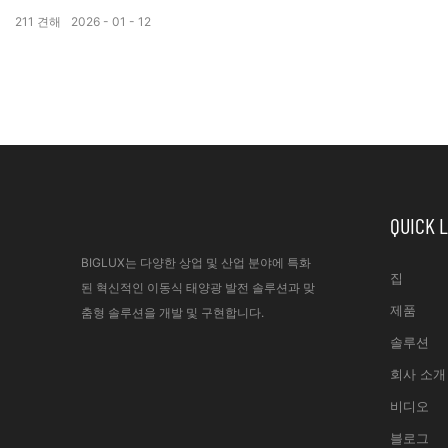
211
견해
2026
01
12
QUICK 
BIGLUX는 다양한 상업 및 산업 분야에 특화
집
된 혁신적인 이동식 태양광 발전 솔루션과 맞
제품
춤형 솔루션을 개발 및 구현합니다.
솔루션
회사 소개
비디오
블로그