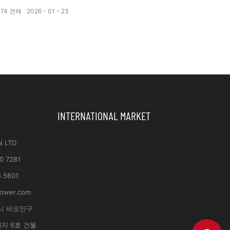
174
견해
2026
01
23
INTERNATIONAL MARKET
N LTD
0 7281
8 5601
power.com
시 바오안구
지 6호 건물