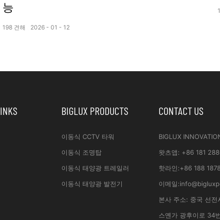
능
198
견해
2026
01
12
LINKS
BIGLUX PRODUCTS
CONTACT US
이동식 CCTV 타워
BIGLUX INNOVATIO
이동식 조명탑
왓츠앱
:
+86 181 288
이동식 태양광 트레일러
핫라인:
+86 188 187
이동식 태양광 발전기
이메일:
info@biglux
본사 주소:
중국 선전
스옌가 광후이로 34번