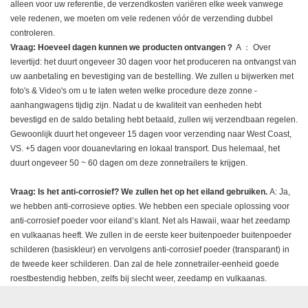
alleen voor uw referentie, de verzendkosten variëren elke week vanwege
vele redenen, we moeten om vele redenen vóór de verzending dubbel
controleren.
Vraag: Hoeveel dagen kunnen we producten ontvangen？
A ： Over
levertijd: het duurt ongeveer 30 dagen voor het produceren na ontvangst van
uw aanbetaling en bevestiging van de bestelling. We zullen u bijwerken met
foto's & Video's om u te laten weten welke procedure deze zonne -
aanhangwagens tijdig zijn. Nadat u de kwaliteit van eenheden hebt
bevestigd en de saldo betaling hebt betaald, zullen wij verzendbaan regelen.
Gewoonlijk duurt het ongeveer 15 dagen voor verzending naar West Coast,
VS. +5 dagen voor douanevlaring en lokaal transport. Dus helemaal, het
duurt ongeveer 50 ~ 60 dagen om deze zonnetrailers te krijgen.
Vraag: Is het anti-corrosief? We zullen het op het eiland gebruiken.
A: Ja,
we hebben anti-corrosieve opties. We hebben een speciale oplossing voor
anti-corrosief poeder voor eiland’s klant. Net als Hawaii, waar het zeedamp
en vulkaanas heeft. We zullen in de eerste keer buitenpoeder buitenpoeder
schilderen (basiskleur) en vervolgens anti-corrosief poeder (transparant) in
de tweede keer schilderen. Dan zal de hele zonnetrailer-eenheid goede
roestbestendig hebben, zelfs bij slecht weer, zeedamp en vulkaanas.