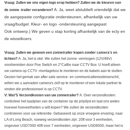
Vraag: Zullen we ons eigen logo erop hebben? Zullen we de kleuren van
A: Ja, weet alstublieft vriendelijk dat we
de zonne -trailer veranderen?
de aangepaste configuratie ondersteunen, afhankelijk van uw
vraag/budget. Kleur- en logo -ondersteuning aangepast
Ook ontwerp.) We geven u stap korting afhankelijk van de ecty en
de wisselkoers.
Vraag: Zullen we gewoon een zonnetrailer kopen zonder camera's en
lichten?
A: Ja, het is oké. We zullen het zonne -vermogen (12V/48V)
voorbereiden door Poe Switch en 2*Cat6e naar CCTV Box. U hoeft alleen
uw camera op CCTV -montagebox te monteren en de kabels aan te sluiten.
Gezien het gemak van after-sale service- en communicatiemodelverschil,
willen we u aanraden camera's zelf op te monteren of een lokale partner te
vinden die professioneel is op CCTV.
V: Wat’S Verzendkosten van uw zonnetrailer?
A: Over verzendkosten:
controleer het laadplan van de container op de prijslijst en laat ons weten
hoeveel hoeveelheden u wilt kopen? We zullen de verzendkosten
controleren voor uw referentie. Gebaseerd op onze vroegere ervaring, naar
LA of Long Beach, ruwweg verzendkosten zijn: 20ft voor 3 eenheden,
ongeveer USD7000 40ft voor 7 eenheden, ongeveer USD8500, maar het is