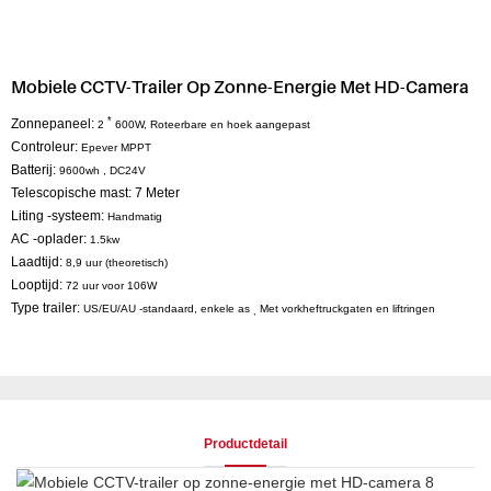
Mobiele CCTV-Trailer Op Zonne-Energie Met HD-Camera
*
Zonnepaneel:
2
600W,
Roteerbare en hoek aangepast
Controleur:
Epever
MPPT
Batterij:
9600wh
,
DC24V
Telescopische mast: 7
Meter
Liting -systeem:
Handmatig
AC -oplader:
1.5kw
Laadtijd:
8,9 uur (theoretisch)
Looptijd:
72 uur voor 106W
Type trailer:
US/EU/AU -standaard, enkele as
Met vorkheftruckgaten en liftringen
,
Productdetail