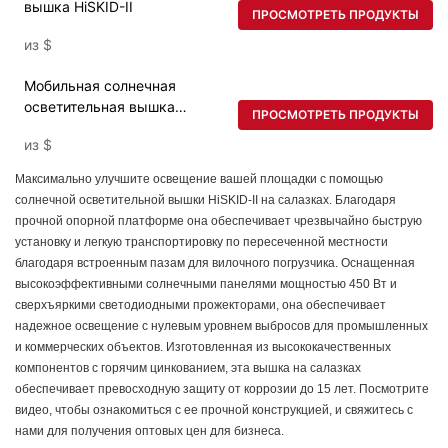
вышка HiSKID-II
ПРОСМОТРЕТЬ ПРОДУКТЫ
из
$
Мобильная солнечная
осветительная вышка
ПРОСМОТРЕТЬ ПРОДУКТЫ
HiSKID-II с опорной
из
$
конструкцией на салазках и
прожекторами для
Максимально улучшите освещение вашей площадки с помощью
наружного освещения.
солнечной осветительной вышки HiSKID-II на салазках. Благодаря
прочной опорной платформе она обеспечивает чрезвычайно быструю
установку и легкую транспортировку по пересеченной местности
благодаря встроенным пазам для вилочного погрузчика. Оснащенная
высокоэффективными солнечными панелями мощностью 450 Вт и
сверхъяркими светодиодными прожекторами, она обеспечивает
надежное освещение с нулевым уровнем выбросов для промышленных
и коммерческих объектов. Изготовленная из высококачественных
компонентов с горячим цинкованием, эта вышка на салазках
обеспечивает превосходную защиту от коррозии до 15 лет. Посмотрите
видео, чтобы ознакомиться с ее прочной конструкцией, и свяжитесь с
нами для получения оптовых цен для бизнеса.