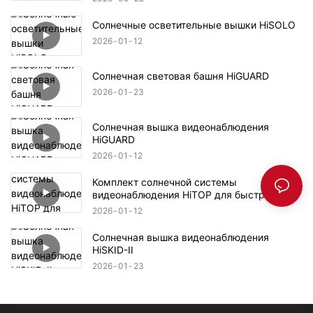
Солнечные осветительные вышки HiSOLO
2026
01
12
Солнечная световая башня HiGUARD
2026
01
23
Солнечная вышка видеонаблюдения
HiGUARD
2026
01
12
Комплект солнечной системы
видеонаблюдения HiTOP для быстрого
развертывания
2026
01
12
Солнечная вышка видеонаблюдения
HiSKID-II
2026
01
23