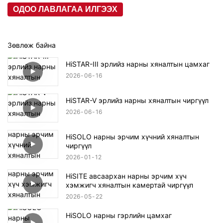
ОДОО ЛАВЛАГАА ИЛГЭЭХ
Зөвлөж байна
HiSTAR-III эрлийз нарны хяналтын цамхаг
2026
06
16
HiSTAR-V эрлийз нарны хяналтын чиргүүл
2026
06
16
HiSOLO нарны эрчим хүчний хяналтын
чиргүүл
2026
01
12
HiSITE авсаархан нарны эрчим хүч
хэмжигч хяналтын камертай чиргүүл
2026
05
22
HiSOLO нарны гэрлийн цамхаг