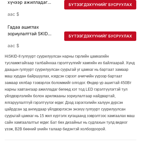
хүчээр ажилладаг
БҮТЭЭГДЭХҮҮНИЙГ БУСРУУЛАХ
гэрэлтүүлгийн цамхаг
аас
$
Гадаа ашиглах
зориулалттай SKID
БҮТЭЭГДЭХҮҮНИЙГ БУСРУУЛАХ
суурь болон үерийн
аас
$
гэрэлтэй HiSKID-II
зөөврийн нарны
HiSKID-II гулгуурт суурилуулсан нарны гэрлийн цамхагийн
гэрэлтүүлгийн цамхаг
тусламжтайгаар талбайнхаа гэрэлтүүлгийг хамгийн их байлгаарай. Хүнд
даацын гулгуурт суурилуулсан суурьтай уг цамхаг нь бартаат замаар
маш хурдан байршуулах, нэгдсэн сэрээт ачигчийн үүрээр бартаат
замаар хялбар тээвэрлэх боломжийг олгодог. Өндөр үр ашигтай 450Вт
нарны хавтангаар ажилладаг бөгөөд хэт тод LED гэрэлтүүлэгтэй тул
үйлдвэрлэлийн болон арилжааны зориулалтаар найдвартай,
ялгаруулалтгүй гэрэлтүүлэг өгдөг. Дээд зэрэглэлийн халуун дүрсэн
цайрдсан эд ангиудаар үйлдвэрлэсэн энэхүү гулгуурт суурилуулсан
суурьтай цамхаг нь 15 жил хүртэлх хугацаанд зэврэлтээс хамгаалах маш
сайн хамгаалалтыг өгдөг. Бат бөх дизайныг нь судлахын тулд видеог
үзэж, B2B бөөний үнийн талаар бидэнтэй холбогдоорой.