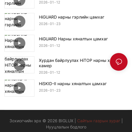
2026
01
12
HiGUARD нарны гэрлийн цамхаг
2026
01
23
HiGUARD Нарны хяналтын цамхаг
2026
01
12
Хурдан байрлуулах HiTOP нарны хяналтын
камер
2026
01
12
HiSKID-II нарны хяналтын цамхаг
2026
01
23
Зохиогчийн эрх © 2026 BIGLUX |
Сайтын газрын зураг
|
Нууцлалын бодлого