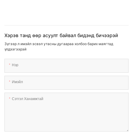
Хэрэв танд өөр асуулт байвал бидэнд бичээрэй
Зүгээр л имэйл эсвэл утасны дугаараа холбоо барих маягтад
үлдээгээрэй
Нэр
Имэйл
Сэтгэл Ханамжтай