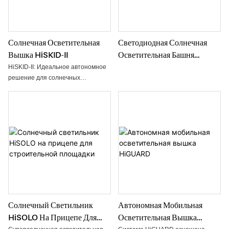
Солнечная Осветительная
Светодиодная Солнечная
Вышка HiSKID-II
Осветительная Башня
HiSKID
HiSKID-II: Идеальное автономное
решение для солнечных
электростанций на салазках.
Разработанная для самых
сложных условий эксплуатации,
серия HiSKID-II представляет
собой следующее поколение
автономного управления
объектами. Эта солнечная башня
на салазках, разработанная без
колес для максимальной
устойчивости и предотвращения
кражи, является идеальной
Солнечный Светильник
Автономная Мобильная
основой как для освещения на
HiSOLO На Прицепе Для
Осветительная Вышка
высоких мачтах, так и для
современных систем