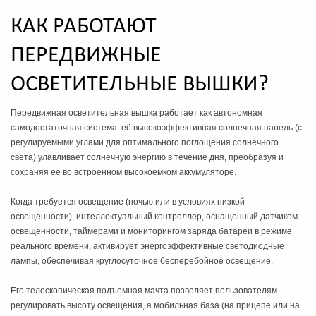
подходящую для
нулевым уровнем
КАК РАБОТАЮТ
строительных
выбросов и гибкими
площадок, не
вариантами продажи и
ПЕРЕДВИЖНЫЕ
подключенных к
аренды для
электросети.
удовлетворения
ОСВЕТИТЕЛЬНЫЕ ВЫШКИ?
высоких потребностей в
наружном освещении.
Передвижная осветительная вышка работает как автономная
самодостаточная система: её высокоэффективная солнечная панель (с
регулируемыми углами для оптимального поглощения солнечного
света) улавливает солнечную энергию в течение дня, преобразуя и
сохраняя её во встроенном высокоемком аккумуляторе.
Когда требуется освещение (ночью или в условиях низкой
освещенности), интеллектуальный контроллер, оснащенный датчиком
освещенности, таймерами и мониторингом заряда батареи в режиме
реального времени, активирует энергоэффективные светодиодные
лампы, обеспечивая круглосуточное бесперебойное освещение.
Его телескопическая подъемная мачта позволяет пользователям
регулировать высоту освещения, а мобильная база (на прицепе или на