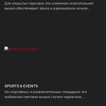
Для открытых парковок эта солнечная осветительная
вышка обеспечивает яркое и равномерное ночное
освещение, повышая видимость как для водителей, так и
для пешеходов. Ее автономная конструкция на солнечных
батареях исключает необходимость во внешней проводке,
упрощая установку, предотвращая несанкционированное
проникновение и помогая автовладельцам быстро
находить свои парковочные места.
SPORTS & EVENTS
На спортивных и развлекательных площадках эта
мобильная световая вышка служит надежным
временным решением для освещения больших