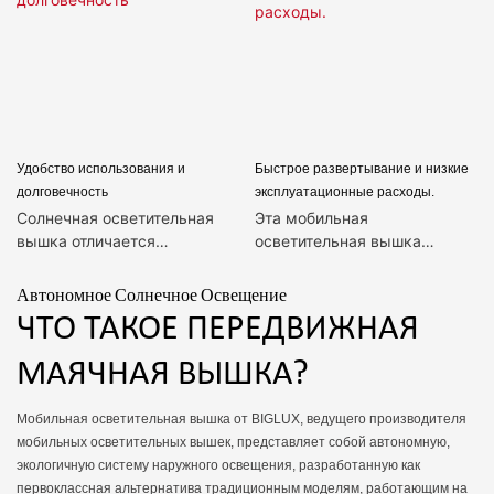
Удобство использования и
Быстрое развертывание и низкие
долговечность
эксплуатационные расходы.
Солнечная осветительная
Эта мобильная
вышка отличается
осветительная вышка
бесшумной работой, что
обеспечивает быструю
гарантирует отсутствие
установку и развертывание
Автономное Солнечное Освещение
помех для жителей,
— по прибытии на место
ЧТО ТАКОЕ ПЕРЕДВИЖНАЯ
проживающих вблизи
требуется всего 30 минут на
строящегося объекта...
подготовку, привлечение
МАЯЧНАЯ ВЫШКА?
профессиональных техников
не требуется. Солнечная
Мобильная осветительная вышка от BIGLUX, ведущего производителя
осветительная вышка
мобильных осветительных вышек, представляет собой автономную,
оснащена интеллектуальной
экологичную систему наружного освещения, разработанную как
функцией мониторинга
первоклассная альтернатива традиционным моделям, работающим на