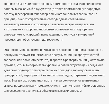
энергопотребления, которая
топливе. Она объединяет основные компоненты, включая солнечную
интуитивно отображает
панель, высокоемкий аккумулятор (а также промышленную зарядную
оставшийся заряд батареи,
розетку и резервный генератор для многопанельных вариантов на
что облегчает планирование
прицепе), энергоэффективные светодиодные светильники,
рабочего времени. Она
интеллектуальный контроллер и телескопическую мачту, все это
может работать автономно в
изготовлено из коррозионностойких оцинкованных под горячим
течение нескольких дней
цинкованием конструкций, пылезащитного корпуса и внутренней
без ручного вмешательства,
проводки для обеспечения долговечности.
значительно сокращая
частоту выездных проверок
Эта автономная система, работающая без затрат топлива, выбросов и
и технического
бесшумно, требует минимального обслуживания (не требует частой
обслуживания.
заправки или сложного ремонта) и проста в развертывании. Достаточно
прочная, чтобы выдерживать суровые условия окружающей среды, она
идеально подходит для строительных площадок, горнодобывающих
предприятий, мероприятий на открытом воздухе, парковок и удаленных
мест. Эта высоко оцененная портативная солнечная осветительная
вышка, предлагаемая к продаже, служит практичным и гибким решением
для освещения различных объектов с высоким спросом.