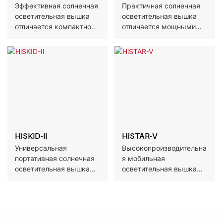
Эффективная солнечная
Практичная солнечная
осветительная вышка
осветительная вышка
отличается компактной
отличается мощными
конструкцией, быстрой
солнечными панелями и
установкой и низкими
прочной, устойчивой к
затратами на
коррозии конструкцией,
техническое
что обеспечивает
обслуживание,
удобство установки и
обеспечивая надежное
длительное
освещение в условиях
использование в
временного
различных условиях
размещения и в
эксплуатации.
отдаленных районах.
HiSKID-II
HiSTAR-V
Универсальная
Высокопроизводительна
портативная солнечная
я мобильная
осветительная вышка
осветительная вышка
обеспечивает удобство
отличается мощным
установки на салазках,
световым потоком и
легкость перемещения
длительным временем
и автономную работу
работы, а также
без простоев, идеально
экологичностью,