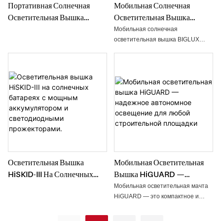
Портативная Солнечная
Мобильная Солнечная
Осветительная Вышка
Осветительная Вышка
HiGUARD С Солнечной
HiSKID-II С Опорной
Мобильная солнечная
Панелью Мощностью 450
Конструкцией На Салазках И
осветительная вышка BIGLUX
HiSKID-II имеет прочное
Вт.
Прожекторами Для
салазочное основание и мощные
Наружного Освещения.
прожекторы для работы на
открытом воздухе.
Осветительная Вышка
Мобильная Осветительная
HiSKID-III На Солнечных
Вышка HiGUARD —
Батареях С Мощным
Надежное Автономное
Мобильная осветительная мачта
Аккумулятором И
Освещение Для Любой
HiGUARD — это компактное и
эффективное решение для
Светодиодными
Строительной Площадки
наружного освещения,