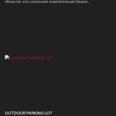
объектах эта солнечная осветительная башня
обеспечивает круглосуточное надежное освещение без
дозаправки топливом, что значительно снижает
долгосрочные эксплуатационные расходы. Изготовленная
из устойчивых к коррозии материалов, она выдерживает
суровые условия этих рабочих зон, обеспечивая
безопасность работников и оборудования в ночное время.
OUTDOOR PARKING LOT