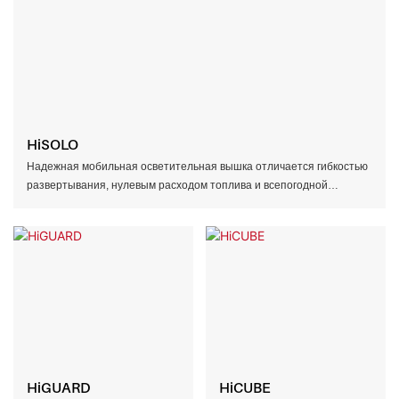
HiSOLO
Надежная мобильная осветительная вышка отличается гибкостью
развертывания, нулевым расходом топлива и всепогодной
прочностью, что позволяет удовлетворять разнообразные
потребности в автономном освещении.
HiGUARD
HiCUBE