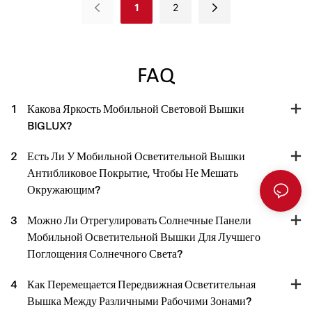
Прожекторами.
1
2
предназначенное для
строительных площадок,
аварийно-спасательных служб,
освещения мероприятий и
автономных систем. Благодаря
FAQ
высокоэффективной системе
зарядки от солнечных батарей,
1
Какова Яркость Мобильной Световой Вышки
гибкой ручной настройке и
BIGLUX?
прочной всепогодной конструкции,
HiGUARD обеспечивает надежное
2
Есть Ли У Мобильной Осветительной Вышки
освещение там, где это
необходимо. Если вам нужна
Антибликовое Покрытие, Чтобы Не Мешать
экономичная, простая в
Окружающим?
развертывании и полностью
независимая система освещения,
3
Можно Ли Отрегулировать Солнечные Панели
HiGUARD — идеальный выбор.
Мобильной Осветительной Вышки Для Лучшего
Поглощения Солнечного Света?
4
Как Перемещается Передвижная Осветительная
Вышка Между Различными Рабочими Зонами?