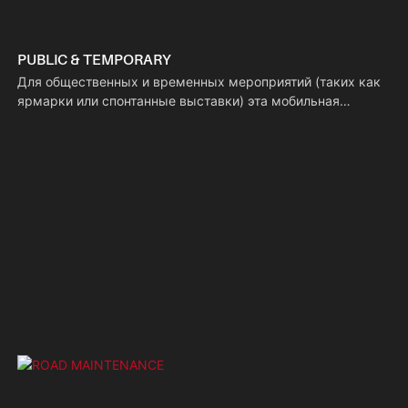
PUBLIC & TEMPORARY
Для общественных и временных мероприятий (таких как
ярмарки или спонтанные выставки) эта мобильная
световая вышка обеспечивает быстрое и беспроблемное
освещение, позволяя заполнить временные пробелы в
освещении. Благодаря солнечной энергии, установка не
требует электропроводки, что позволяет поддерживать
порядок на территории и снижает риск спотыкания о
кабели.