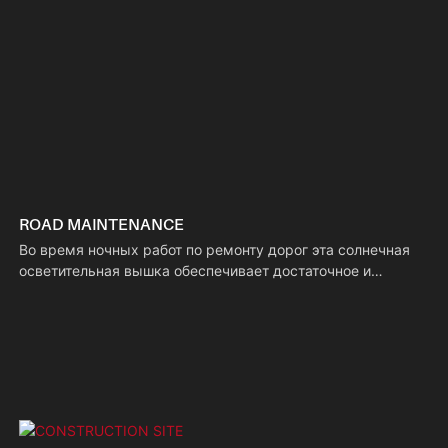
ROAD MAINTENANCE
Во время ночных работ по ремонту дорог эта солнечная
осветительная вышка обеспечивает достаточное и
стабильное освещение, позволяющее рабочим четко
определять состояние дорожного покрытия и безопасно
управлять оборудованием. Ее автономная система
электропитания адаптируется к мобильному характеру
дорожных работ, повышая эффективность и минимизируя
риски.