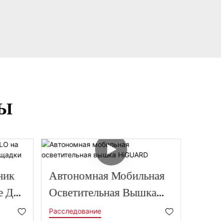
РЫ
ник
Автономная Мобильная
Солн
е Для
Осветительная Вышка
Осве
адки
HiGUARD
HiSK
Расследование
Рассл