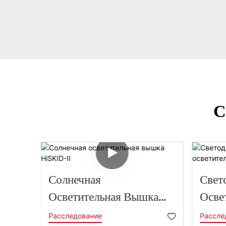
С
ная
Солнечная
Свет
ка
Осветительная Вышка
Осве
HiSKID-II
HiSK
Расследование
Рассле