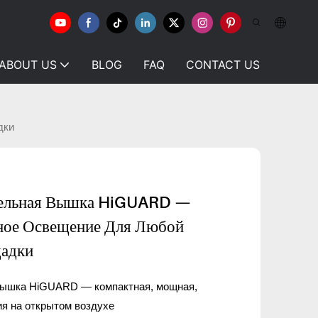
ABOUT US
BLOG
FAQ
CONTACT US
дки
тельная Вышка HiGUARD —
ное Освещение Для Любой
щадки
вышка HiGUARD — компактная, мощная,
ия на открытом воздухе