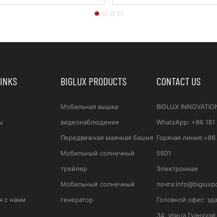
LINKS
BIGLUX PRODUCTS
CONTACT US
Мобильная вышка
BIGLUX INNOVATIO
ы
видеонаблюдения
WhatsApp
:
+86 181
Передвижная маячная башня
Горячая линия:
+86 
Мобильный солнечный
5601
трейлер
Электронная
Мобильный солнечный
почта:
info@bigluxp
я с нами
генератор
Головной офис:
зд
34, улица Гуанхуэй