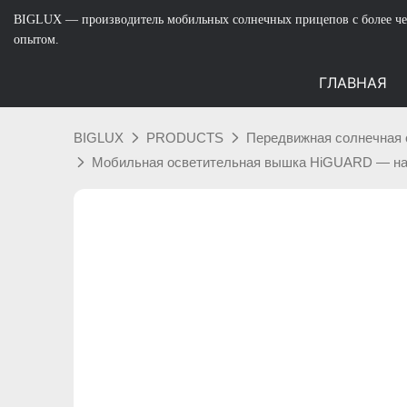
BIGLUX — производитель мобильных солнечных прицепов с более че
опытом.
ГЛАВНАЯ
BIGLUX
PRODUCTS
Передвижная солнечная 
Мобильная осветительная вышка HiGUARD — над