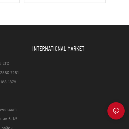
INTERNATIONAL MARKET
N LTD
 2880 7281
188 1878
ower.com
ание 6, №
, район