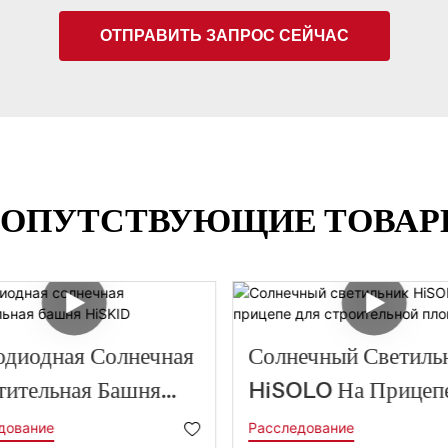
ОТПРАВИТЬ ЗАПРОС СЕЙЧАС
ОПУТСТВУЮЩИЕ ТОВА
одиодная Солнечная
Солнечный Светиль
тительная Башня
HiSOLO На Прицеп
ID
Строительной Площ
дование
Расследование