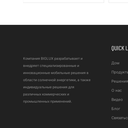
QUICK 
Компания BIGLUX разрабатывает и
Дом
внедряет специализированные и
Продукт
инновационные мобильные решения в
области солнечной энергетики, а также
Решения
индивидуальные решения для
О нас
различных коммерческих и
Видео
промышленных применений.
Блог
Связатьс