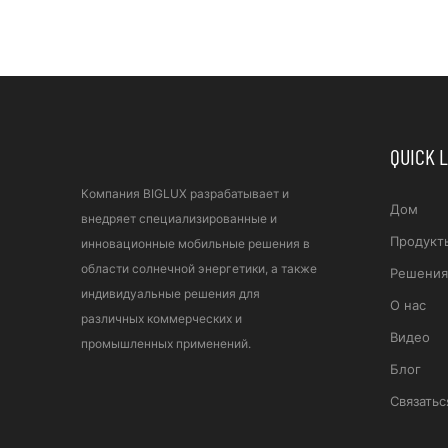
Телескопическая Мачта
Топл
IP65 Для Использования
EFOY
В Горнодобывающей
Промышленности.
QUICK 
Компания BIGLUX разрабатывает и
Дом
внедряет специализированные и
Продукт
инновационные мобильные решения в
области солнечной энергетики, а также
Решения
индивидуальные решения для
О нас
различных коммерческих и
Видео
промышленных применений.
Блог
Связатьс