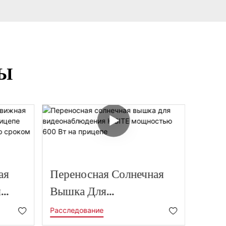
РЫ
ая
Переносная Солнечная
Приц
я
Вышка Для
На С
а
Видеонаблюдения
С Ге
Расследование
Рассл
HiSITE Мощностью 600
Акку