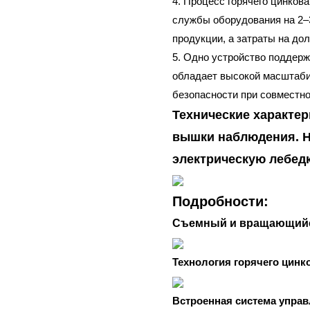
4. Процесс горячего цинкова
службы оборудования на 2–
продукции, а затраты на до
5. Одно устройство поддер
обладает высокой масштаби
безопасности при совместно
Технические характе
вышки наблюдения. Н
электрическую лебедк
Подробности:
Съемный и вращающийс
Технология горячего цинк
Встроенная система упра