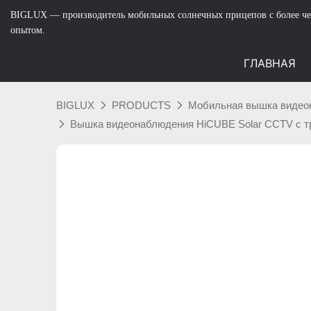
BIGLUX — производитель мобильных солнечных прицепов с более че
опытом.
ГЛАВНАЯ
BIGLUX
PRODUCTS
Мобильная вышка видеон
Вышка видеонаблюдения HiCUBE Solar CCTV с тр