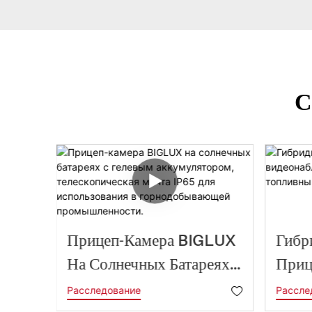
С
ная
Прицеп-Камера BIGLUX
Гибр
На Солнечных Батареях
Приц
С Гелевым
Виде
Расследование
Рассле
 600
Аккумулятором,
Осна