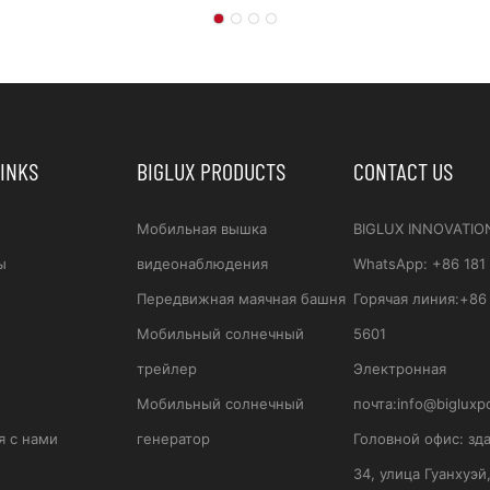
ивными Элементами
Строительных Пло
.
Со Сроком Службы
Лет.
LINKS
BIGLUX PRODUCTS
CONTACT US
Мобильная вышка
BIGLUX INNOVATIO
ы
видеонаблюдения
WhatsApp
:
+86 181
Передвижная маячная башня
Горячая линия:
+86 
Мобильный солнечный
5601
трейлер
Электронная
Мобильный солнечный
почта:
info@bigluxp
я с нами
генератор
Головной офис:
зд
34, улица Гуанхуэй