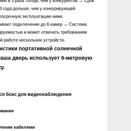
ния в 3 раза толще, чем у конкурентов → Срок
3 года дольше, чем у конкурирующей
лгосрочную эксплуатацию ниже.
живает подключение до 6 камер → Система
руемостью и может отвечать требованиям
й работе нескольких устройств.
ристики портативной солнечной
аша дверь использует 9-метровую
у.
я бокс для видеонаблюдения
ования
вления кабелями