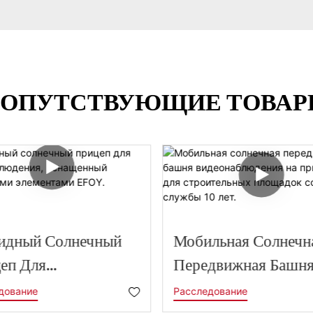
ОПУТСТВУЮЩИЕ ТОВА
идный Солнечный
Мобильная Солнечн
еп Для
Передвижная Башн
онаблюдения,
Видеонаблюдения Н
дование
Расследование
щенный
Прицепе Для