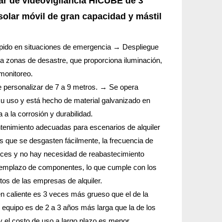
lar de videovigilancia HiCUBE de 3
olar móvil de gran capacidad y mástil
ápido en situaciones de emergencia → Despliegue
ra zonas de desastre, que proporciona iluminación,
monitoreo.
de personalizar de 7 a 9 metros. → Se opera
a su uso y está hecho de material galvanizado en
 a la corrosión y durabilidad.
ntenimiento adecuadas para escenarios de alquiler
s que se desgasten fácilmente, la frecuencia de
eces y no hay necesidad de reabastecimiento
reemplazo de componentes, lo que cumple con los
tos de las empresas de alquiler.
en caliente es 3 veces más grueso que el de la
 equipo es de 2 a 3 años más larga que la de los
 el costo de uso a largo plazo es menor.