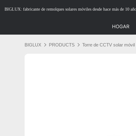
BIGLUX: fabricante de remolques solares móviles desde hace más de 10 añ
HOGAR
BIGLUX
PRODUCTS
Torre de CCTV solar móvil