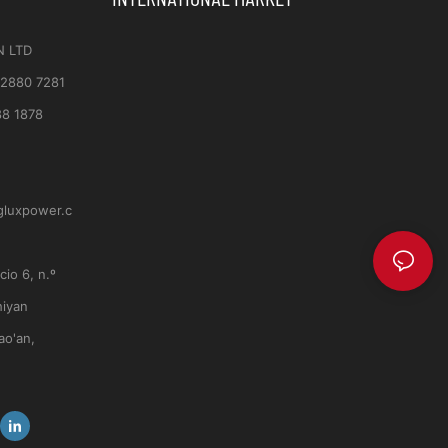
N LTD
 2880 7281
88 1878
gluxpower.c
icio 6, n.º
hiyan
ao'an,