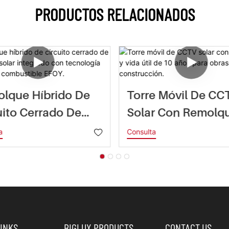
PRODUCTOS RELACIONADOS
lque Híbrido De
Torre Móvil De CC
uito Cerrado De
Solar Con Remolq
visión Solar
Vida Útil De 10 Añ
a
Consulta
grado Con
Para Obras De
ología De Pila De
Construcción.
ustible EFOY.
LINKS
BIGLUX PRODUCTS
CONTACT US