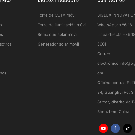
Torre de CCTV móvil
BIGLUX INNOVATIO
s
Torre de iluminación móvil
WhatsApp
:
+86 181
es
Remolque solar móvil
Línea directa:
+86 1
sotros
Generador solar móvil
5601
Correo
electrónico:
info@bi
nos
om
Oficina central:
Edif
34, Guanghui Rd, S
Street, distrito de B
Shenzhen, China