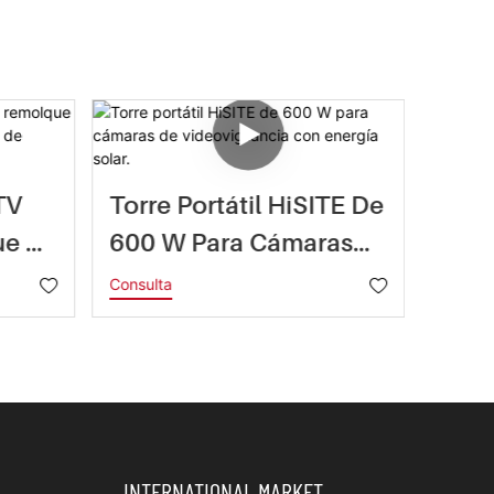
TV
Torre Portátil HiSITE De
Rem
ue Y
600 W Para Cámaras
Sola
os
De Videovigilancia Con
Bate
Consulta
Consul
Energía Solar.
Tele
Zona
INTERNATIONAL MARKET