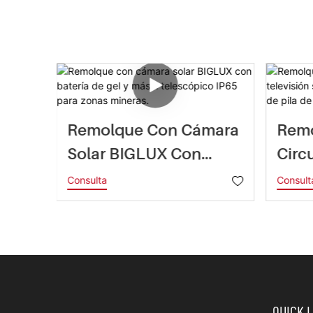
TE De
Remolque Con Cámara
Remo
as
Solar BIGLUX Con
Circ
a Con
Batería De Gel Y Mástil
Tele
Consulta
Consult
Telescópico IP65 Para
Inte
Zonas Mineras.
Tecn
Comb
QUICK 