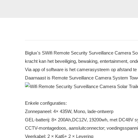
Biglux's SWifi Remote Security Surveillance Camera Solar
kracht kan het beveiliging, bewaking, entertainment, ond
Via app of software is het camerasysteem op afstand te 
Daarnaast is Remote Surveillance Camera System Tower 
Enkele configuraties:
Zonnepaneel: 4× 435W, Mono, lade-ontwerp
GEL-batterij: 8× 200Ah,DC12V, 19200wh, met DC48V 
CCTV-montagedoos, aansluitconnector; voedingsspann
Veerkabel: 2 × Kat6+ 2 × Levering