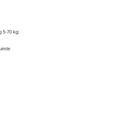
g 5-70 kg;
uimte