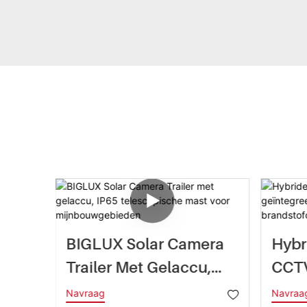
BIGLUX Solar Camera
Hybr
a-
Trailer Met Gelaccu,
CCTV
ne-
IP65 Telescopische
Geïn
Navraag
Navraa