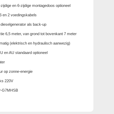
-zijdige en 6-zijdige montagedoos optioneel
t6 en 2 voedingskabels
dieselgenerator als back-up
tie 6,5 meter, van grond tot bovenkant 7 meter
atig (elektrisch en hydraulisch aanwezig)
U en AU standaard optioneel
ter
ur op zonne-energie
uks 220V
P-G7MHSB