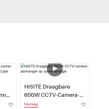
HiSITE Draagbare
BIGL
nne-
600W CCTV-Camera-
Trai
Aanhanger Op Zonne-
IP65
Navraag
Navra