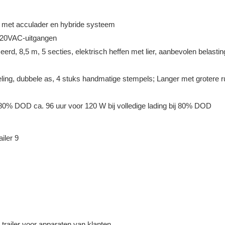
 met acculader en hybride systeem
220VAC-uitgangen
erd, 8,5 m, 5 secties, elektrisch heffen met lier, aanbevolen belastin
ing, dubbele as, 4 stuks handmatige stempels; Langer met grotere r
ij 80% DOD ca. 96 uur voor 120 W bij volledige lading bij 80% DOD
trailer voor apparaten van klanten.