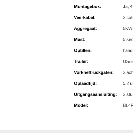
Montagebox:
Ja, 4
Veerkabel:
2 ca
Aggregaat:
5KW 
Mast:
5 sec
Optillen:
handm
Trailer:
US/E
Vorkheftruckgaten:
2 ach
Oplaadtijd:
9,2 u
Uitgangsaansluiting:
2 st
Model:
BL4