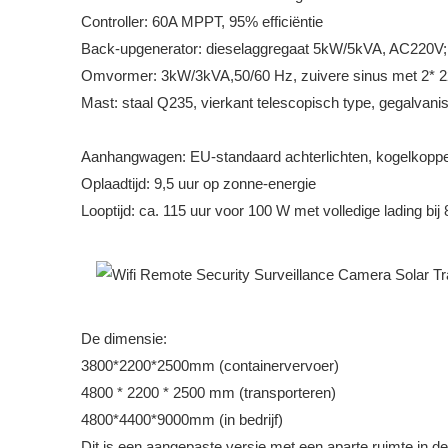
Controller: 60A MPPT, 95% efficiëntie
Back-upgenerator: dieselaggregaat 5kW/5kVA, AC220V;
Omvormer: 3kW/3kVA,50/60 Hz, zuivere sinus met 2* 
Mast: staal Q235, vierkant telescopisch type, gegalvanise
Aanhangwagen: EU-standaard achterlichten, kogelkoppel
Oplaadtijd: 9,5 uur op zonne-energie
Looptijd: ca. 115 uur voor 100 W met volledige lading b
De dimensie:
3800*2200*2500mm (containervervoer)
4800 * 2200 * 2500 mm (transporteren)
4800*4400*9000mm (in bedrijf)
Dit is een aangepaste versie met een aparte ruimte in de 