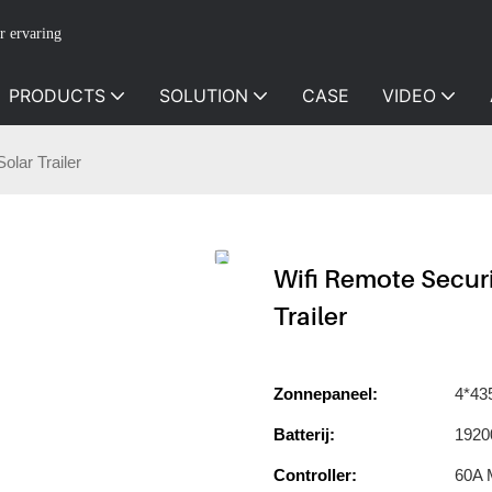
r ervaring
PRODUCTS
SOLUTION
CASE
VIDEO
olar Trailer
Wifi Remote Securi
Trailer
Zonnepaneel:
4*43
Batterij:
1920
Controller:
60A