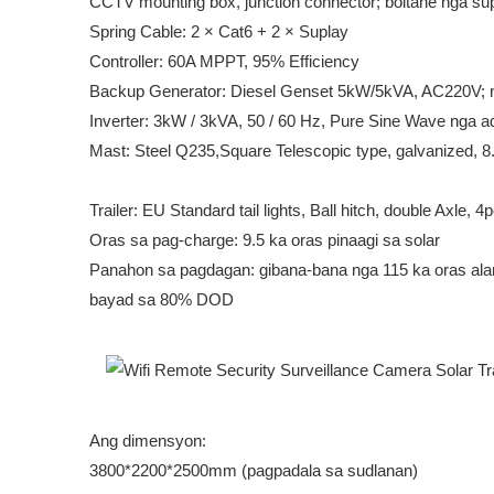
CCTV mounting box, junction connector; boltahe nga su
Spring Cable: 2 × Cat6 + 2 × Suplay
Controller: 60A MPPT, 95% Efficiency
Backup Generator: Diesel Genset 5kW/5kVA, AC220V; ng
Inverter: 3kW / 3kVA, 50 / 60 Hz, Pure Sine Wave nga 
Mast: Steel Q235,Square Telescopic type, galvanized, 8.
Trailer: EU Standard tail lights, Ball hitch, double Ax
Oras sa pag-charge: 9.5 ka oras pinaagi sa solar
Panahon sa pagdagan: gibana-bana nga 115 ka oras al
bayad sa 80% DOD
Ang dimensyon:
3800*2200*2500mm (pagpadala sa sudlanan)