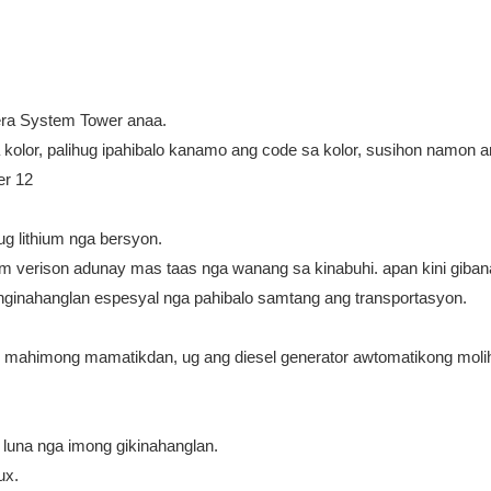
era System Tower anaa.
olor, palihug ipahibalo kanamo ang code sa kolor, susihon namon an
ug lithium nga bersyon.
ium verison adunay mas taas nga wanang sa kinabuhi. apan kini giba
anginahanglan espesyal nga pahibalo samtang ang transportasyon.
ni mahimong mamatikdan, ug ang diesel generator awtomatikong moli
g luna nga imong gikinahanglan.
ux.