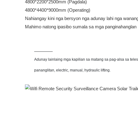
4800*2200*2500mm (Pagdala)
4800*4400*9000mm (Operating)
Nahiangay kini nga bersyon nga adunay lahi nga wanang s
Mahimo natong ipasibo sumala sa mga panginahanglan s
Adunay lainlaing mga kapilian sa matang sa pag-alsa sa teles
pananglitan, electric, manual, hydraulic lifting.