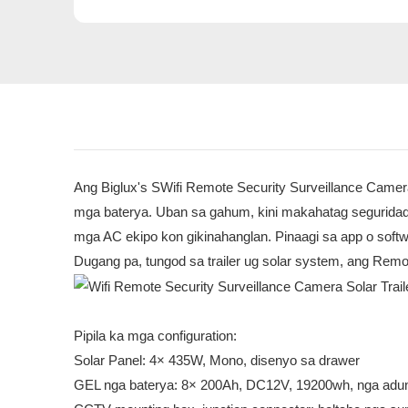
Ang Biglux's SWifi Remote Security Surveillance Camera S
mga baterya. Uban sa gahum, kini makahatag seguridad,
mga AC ekipo kon gikinahanglan. Pinaagi sa app o sof
Dugang pa, tungod sa trailer ug solar system, ang Remo
Pipila ka mga configuration:
Solar Panel: 4× 435W, Mono, disenyo sa drawer
GEL nga baterya: 8× 200Ah, DC12V, 19200wh, nga adu