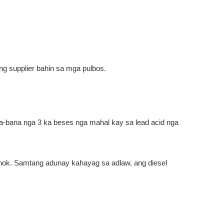
g supplier bahin sa mga pulbos.
na-bana nga 3 ka beses nga mahal kay sa lead acid nga
hok. Samtang adunay kahayag sa adlaw, ang diesel