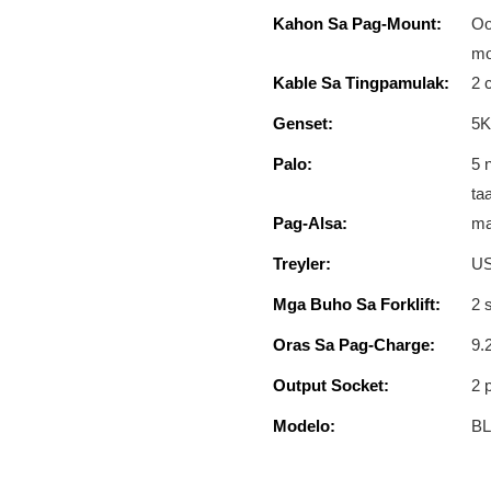
Kahon Sa Pag-Mount:
Oo
mo
Kable Sa Tingpamulak:
2 
Genset:
5K
Palo:
5 
ta
Pag-Alsa:
ma
Treyler:
US
Mga Buho Sa Forklift:
2 
Oras Sa Pag-Charge:
9.
Output Socket:
2 
Modelo:
B