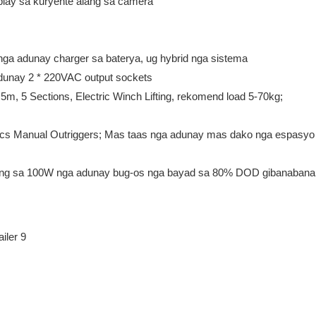
play sa kuryente alang sa camera
a adunay charger sa baterya, ug hybrid nga sistema
adunay 2 * 220VAC output sockets
5m, 5 Sections, Electric Winch Lifting, rekomend load 5-70kg;
le, 4pcs Manual Outriggers; Mas taas nga adunay mas dako nga espasyo
ang sa 100W nga adunay bug-os nga bayad sa 80% DOD gibanabana 