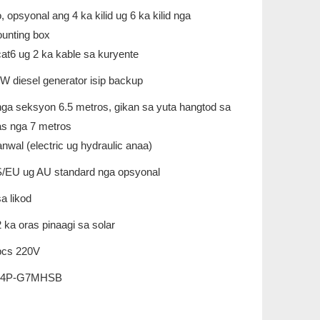
, opsyonal ang 4 ka kilid ug 6 ka kilid nga
unting box
cat6 ug 2 ka kable sa kuryente
W diesel generator isip backup
nga seksyon 6.5 metros, gikan sa yuta hangtod sa
as nga 7 metros
nwal (electric ug hydraulic anaa)
/EU ug AU standard nga opsyonal
sa likod
2 ka oras pinaagi sa solar
pcs 220V
L4P-G7MHSB