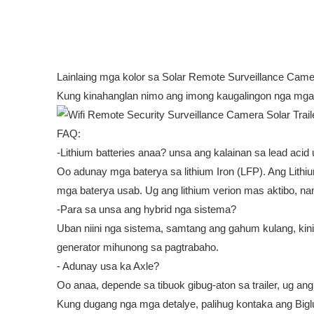
Lainlaing mga kolor sa Solar Remote Surveillance Cam
Kung kinahanglan nimo ang imong kaugalingon nga mga k
FAQ:
-Lithium batteries anaa? unsa ang kalainan sa lead acid 
Oo adunay mga baterya sa lithium Iron (LFP). Ang Lith
mga baterya usab. Ug ang lithium verion mas aktibo, n
-Para sa unsa ang hybrid nga sistema?
Uban niini nga sistema, samtang ang gahum kulang, ki
generator mihunong sa pagtrabaho.
- Adunay usa ka Axle?
Oo anaa, depende sa tibuok gibug-aton sa trailer, ug an
Kung dugang nga mga detalye, palihug kontaka ang Bigl