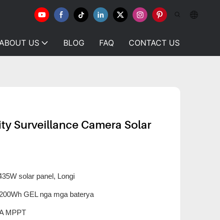
ABOUT US
BLOG
FAQ
CONTACT US
ty Surveillance Camera Solar
435W solar panel, Longi
200Wh GEL nga mga baterya
A MPPT