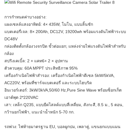
การกำหนดค่าบางอย่าง:
แผงเซลล์แสงอาทิตย์: 4× 435W, โมโน, แบบลิ้นชัก
แบตเตอรี่เจล: 8× 200Ah, DC12V, 19200wh พร้อมแรงดันไฟฟ้าระบบ
DC48V
กล่องติดตั้งกล้องวงจรปิด ขั้วต่อแยก; แหล่งจ่ายไฟแรงดันไฟฟ้าสำหรับ
กล้อง
สปริงเคเบิ้ล: 2 × แคท6+ 2 × อุปทาน
ตัวควบคุม: 60A MPPT ประสิทธิภาพ 95%
เครื่องกำเนิดไฟฟ้าสำรอง: เครื่องกำเนิดไฟฟ้าดีเซล 5kW/5kVA,
AC220V; พร้อมที่ชาร์จแบตเตอรี่ และระบบไฮบริด
อินเวอร์เตอร์: 3kW/3kVA,50/60 Hz,Pure Sine Wave พร้อมซ็อกเก็ต
เอาต์พุต 2*220VAC
เสา: เหล็ก Q235, แบบยืดไสลด์แบบสี่เหลี่ยม, สังกะสี, 8.5 ม., 5 ตอน,
กว้านยกไฟฟ้า, แนะนำน้ำหนัก 5-70 กก.
รถพ่วง: ไฟท้ายมาตรฐาน EU, บอลผูกปม, เพลาคู่, แขนยกแบบแมน