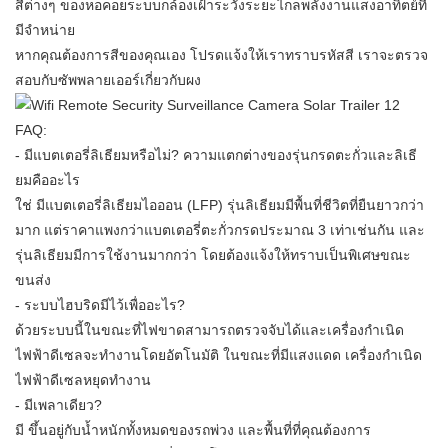
สีต่างๆ ของหอคอยระบบกล้องเฝ้าระวังระยะไกลพลังงานแสงอาทิตย์ที่
มีจำหน่าย
หากคุณต้องการสีของคุณเอง โปรดแจ้งให้เราทราบรหัสสี เราจะตรวจ
สอบกับซัพพลายเออร์เกี่ยวกับผง
FAQ:
- มีแบตเตอรี่ลิเธียมหรือไม่? ความแตกต่างของรุ่นกรดตะกั่วและลิเธี
ยมคืออะไร
ใช่ มีแบตเตอรี่ลิเธียมไอออน (LFP) รุ่นลิเธียมมีพื้นที่ชีวิตที่ยืนยาวกว่า
มาก แต่ราคาแพงกว่าแบตเตอรี่ตะกั่วกรดประมาณ 3 เท่าเช่นกัน และ
รุ่นลิเธียมมีการใช้งานมากกว่า โดยต้องแจ้งให้ทราบเป็นพิเศษขณะ
ขนส่ง
- ระบบไฮบริดมีไว้เพื่ออะไร?
ด้วยระบบนี้ในขณะที่ไฟขาดสามารถตรวจจับได้และเครื่องกำเนิด
ไฟฟ้าดีเซลจะทำงานโดยอัตโนมัติ ในขณะที่มีแสงแดด เครื่องกำเนิด
ไฟฟ้าดีเซลหยุดทำงาน
- มีเพลาเดียว?
มี ขึ้นอยู่กับน้ำหนักทั้งหมดของรถพ่วง และพื้นที่ที่คุณต้องการ