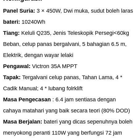
Panel Suria:
3 × 450W, Dwi muka, sudut boleh laras
bateri:
10240Wh
Tiang:
Keluli Q235, Jenis Teleskopik Persegi<60kg
Beban, celup panas bergalvani, 5 bahagian 6.5 m,
Elektrik, dengan wayar lelaki
Pengawal:
Victron 35A MPPT
Tapak:
Tergalvani celup panas, Tahan Lama, 4 *
Cadik Manual; 4 * lubang folrklift
Masa Pengecasan
: 6.4 jam sentiasa dengan
cahaya matahari yang baik secara teori (80% DOD)
Masa Berjalan:
bateri yang dicas sepenuhnya boleh
menyokong peranti 110W yang berfungsi 72 jam