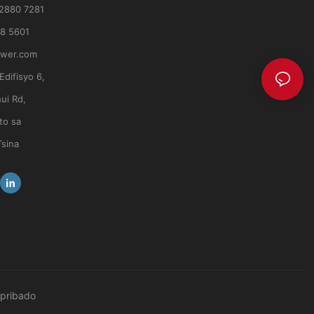
 2880 7281
8 5601
ower.com
Edifisyo 6,
ui Rd,
to sa
Tsina
pribado