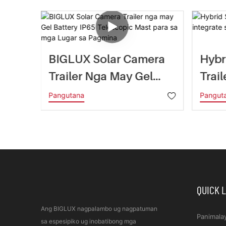
 Nga
BIGLUX Solar Camera
Hybr
Trailer Nga May Gel
Trail
wer
Battery IP65 Telescopic
Sa E
Pangutana
Pangut
Mast Para Sa Mga
Tech
Lugar Sa Pagmina
QUICK 
Ang BIGLUX nagpalambo ug nagpatuman
Panimala
sa espesipiko ug inobatibong mga