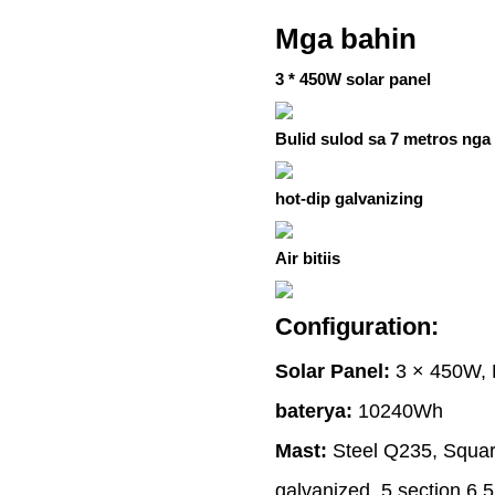
Mga bahin
3 * 450W solar panel
Bulid sulod sa 7 metros nga 
hot-dip galvanizing
Air bitiis
Configuration:
Solar Panel:
3 × 450W, D
baterya:
10240Wh
Mast:
Steel Q235, Squar
galvanized, 5 section 6.