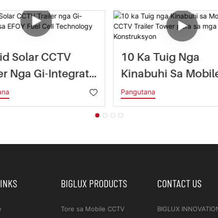
id Solar CCTV
10 Ka Tuig Nga
er Nga Gi-Integrate
Kinabuhi Sa Mobil
FOY Fuel Cell
Solar CCTV Trailer
ana
Pangutana
nology
Tower Para Sa Mg
Konstruksyon
LINKS
BIGLUX PRODUCTS
CONTACT US
y
Tore sa Mobile CCTV
BIGLUX INNOVATIO