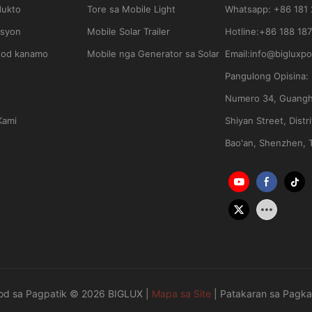
dukto
Tore sa Mobile Light
Whatsapp
:
+86 181
usyon
Mobile Solar Trailer
Hotline:
+86 188 187
god kanamo
Mobile nga Generator sa Solar
Email:
info@bigluxp
Pangulong Opisina:
Numero 34, Guangh
Kami
Shiyan Street, Distri
Bao'an, Shenzhen, 
od sa Pagpatik © 2026 BIGLUX |
Mapa sa Site
|
Patakaran sa Pagka