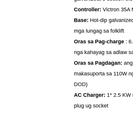
Controller:
Victron 35A
Base:
Hot-dip galvanized
mga lungag sa folklift
Oras sa Pag-charge
: 6
nga kahayag sa adlaw s
Oras sa Pagdagan:
ang 
makasuporta sa 110W ng
DOD)
AC Charger:
1* 2.5 KW 
plug ug socket