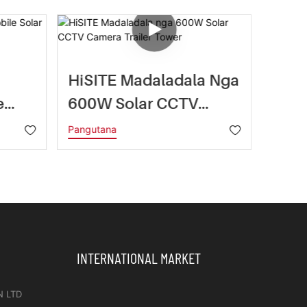
HiSITE Madaladala Nga
BIGL
e
600W Solar CCTV
Trai
Camera Trailer Tower
Batt
Pangutana
Pangut
a
Mast
Luga
INTERNATIONAL MARKET
N LTD