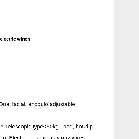
electric winch
ual facial, anggulo adjustable
e Telescopic type<60kg Load, hot-dip
5 m, Electric, nga adunay guy wires