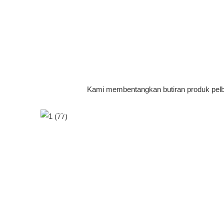
Kami membentangkan butiran produk pelbag
Reka Bentuk Mudah Alih
Untuk Penggunaan Mudah