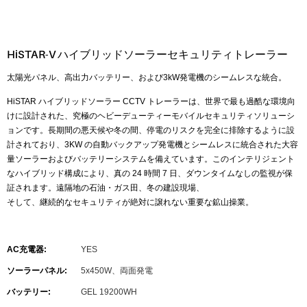
HiSTAR-V ハイブリッドソーラーセキュリティトレーラー
太陽光パネル、高出力バッテリー、および3kW発電機のシームレスな統合。
HiSTAR ハイブリッドソーラー CCTV トレーラーは、世界で最も過酷な環境向
けに設計された、究極のヘビーデューティーモバイルセキュリティソリューシ
ョンです。長期間の悪天候や冬の間、停電のリスクを完全に排除するように設
計されており、3KW の自動バックアップ発電機とシームレスに統合された大容
量ソーラーおよびバッテリーシステムを備えています。このインテリジェント
なハイブリッド構成により、真の 24 時間 7 日、ダウンタイムなしの監視が保
証されます。遠隔地の石油・ガス田、冬の建設現場、
そして、継続的なセキュリティが絶対に譲れない重要な鉱山操業。
AC充電器:
YES
ソーラーパネル:
5x450W、両面発電
バッテリー:
GEL 19200WH