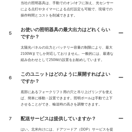
当社の照明器具は、手動でのオン/オフに加え、光センサー
による点灯やタイマーによる点灯設定も可能で、現場での
操作時間とコストを削減できます。
お使いの照明器具の最大出力はどれくらい
5
ですか？
太陽光パネルの出力とバッテリー容量の制限により、最大
2100Wまでしか対応しておりません。一般的には、最適な
組み合わせとして250Wの設置をお勧めしています。
このユニットはどのように展開すればよい
6
ですか？
底部にあるフォークリフト用の穴と吊り上げリングを使え
ば、簡単に移動・設置できます。照明ポールは手動で上下
させることができ、輸送時の高さを調整できます。
7
配送サービスは提供していますか？
はい。北米向けには、ドアツードア（DDP）サービスを提