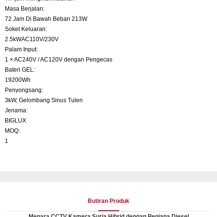
Masa Berjalan:
72 Jam Di Bawah Beban 213W
Soket Keluaran:
2.5kWAC110V/230V
Palam Input:
1 × AC240V / AC120V dengan Pengecas
Bateri GEL:
19200Wh
Penyongsang:
3kW, Gelombang Sinus Tulen
Jenama:
BIGLUX
MOQ:
1
Butiran Produk
Menara CCTV Kamera Suria Hibrid dengan Penjana Diesel