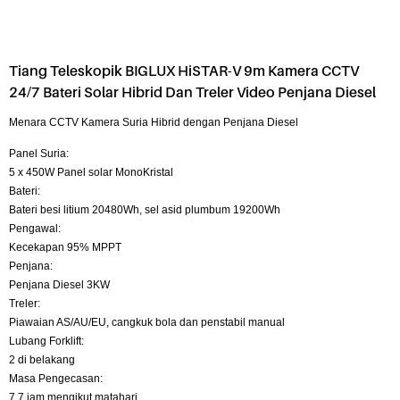
Tiang Teleskopik BIGLUX HiSTAR-V 9m Kamera CCTV
24/7 Bateri Solar Hibrid Dan Treler Video Penjana Diesel
Menara CCTV Kamera Suria Hibrid dengan Penjana Diesel
Panel Suria:
5 x 450W Panel solar MonoKristal
Bateri:
Bateri besi litium 20480Wh, sel asid plumbum 19200Wh
Pengawal:
Kecekapan 95% MPPT
Penjana:
Penjana Diesel 3KW
Treler:
Piawaian AS/AU/EU, cangkuk bola dan penstabil manual
Lubang Forklift:
2 di belakang
Masa Pengecasan:
7.7 jam mengikut matahari