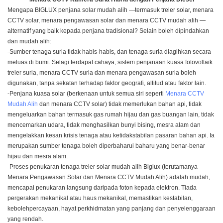
Mengapa BIGLUX
penjana solar mudah alih
—termasuk treler solar, menara
CCTV solar, menara pengawasan solar dan
menara CCTV mudah alih
—
alternatif yang baik kepada penjana tradisional? Selain boleh dipindahkan
dan mudah alih:
-Sumber tenaga suria tidak habis-habis, dan tenaga suria diagihkan secara
meluas di bumi. Selagi terdapat cahaya, sistem penjanaan kuasa fotovoltaik
treler suria, menara CCTV suria dan menara pengawasan suria boleh
digunakan, tanpa sekatan terhadap faktor geografi, altitud atau faktor lain.
-Penjana kuasa solar (berkenaan untuk semua siri seperti
Menara CCTV
Mudah Alih
dan menara CCTV solar) tidak memerlukan bahan api, tidak
mengeluarkan bahan termasuk gas rumah hijau dan gas buangan lain, tidak
mencemarkan udara, tidak menghasilkan bunyi bising, mesra alam dan
mengelakkan kesan krisis tenaga atau ketidakstabilan pasaran bahan api. Ia
merupakan sumber tenaga boleh diperbaharui baharu yang benar-benar
hijau dan mesra alam.
-Proses penukaran tenaga treler solar mudah alih Biglux (terutamanya
Menara Pengawasan Solar dan Menara CCTV Mudah Alih) adalah mudah,
mencapai penukaran langsung daripada foton kepada elektron. Tiada
pergerakan mekanikal atau haus mekanikal, memastikan kestabilan,
kebolehpercayaan, hayat perkhidmatan yang panjang dan penyelenggaraan
yang rendah.