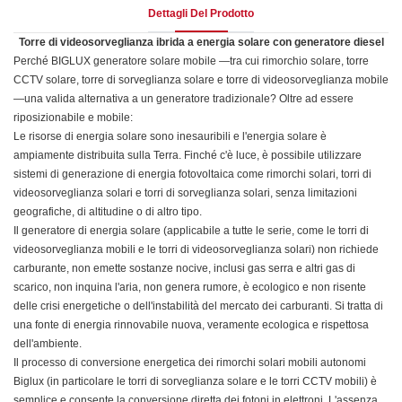
Dettagli Del Prodotto
Torre di videosorveglianza ibrida a energia solare con generatore diesel
Perché BIGLUX
generatore solare mobile
—tra cui rimorchio solare, torre
CCTV solare, torre di sorveglianza solare e
torre di videosorveglianza mobile
—una valida alternativa a un generatore tradizionale? Oltre ad essere
riposizionabile e mobile:
Le risorse di energia solare sono inesauribili e l'energia solare è
ampiamente distribuita sulla Terra. Finché c'è luce, è possibile utilizzare
sistemi di generazione di energia fotovoltaica come rimorchi solari, torri di
videosorveglianza solari e torri di sorveglianza solari, senza limitazioni
geografiche, di altitudine o di altro tipo.
Il generatore di energia solare (applicabile a tutte le serie, come le torri di
videosorveglianza mobili e le torri di videosorveglianza solari) non richiede
carburante, non emette sostanze nocive, inclusi gas serra e altri gas di
scarico, non inquina l'aria, non genera rumore, è ecologico e non risente
delle crisi energetiche o dell'instabilità del mercato dei carburanti. Si tratta di
una fonte di energia rinnovabile nuova, veramente ecologica e rispettosa
dell'ambiente.
Il processo di conversione energetica dei rimorchi solari mobili autonomi
Biglux (in particolare le torri di sorveglianza solare e le torri CCTV mobili) è
semplice e consente la conversione diretta dei fotoni in elettroni. L'assenza