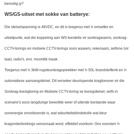
benodig jy?
WS/GS-uitset met sokke van batterye:
Die stelselspanning is 48VDC, en dit is toegerus met 'n omsetter en
uitsetpunte, wat die koppeling aan WS-toestelle vir sonkragwaens, sonkrag-
CCTV-torings en mobiele CCTV-torings soos waaiers, rekenaars, selfone (vir
laai), radio's, ens. moontlik maak.
Toegerus met 'n 3kW-rugsteunkragopwekker met 'n 50L-brandstoftenk en 'n
outomatiese aanvangstelsel. Dit verseker deurlopende kragtoevoer vir die
Sonkrag-toesigtoring en Mobiele CCTV-toring se toesigstelsel, selfs in
scenario's soos langdurige bewolkte weer of uiterste toestande waar
sonenergie onvoldoende is, wat sekuriteitsblindekolle wat deur
kragonderbrekings veroorsaak word, effektief voorkom. Ons voorsien 'n