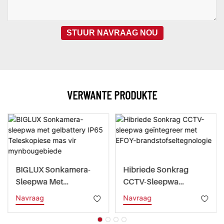
STUUR NAVRAAG NOU
VERWANTE PRODUKTE
BIGLUX Sonkamera-
Hibriede Sonkrag
Sleepwa Met
CCTV-Sleepwa
Gelbattery IP65
Geïntegreer Met EFOY-
Navraag
Navraag
Teleskopiese Mas Vir
Brandstofseltegnologi
Mynbougebiede
E