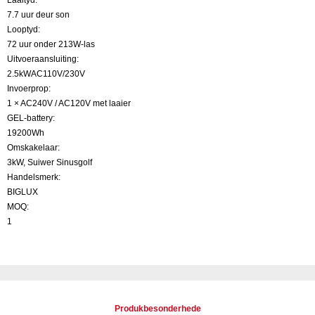
Laaityd:
7.7 uur deur son
Looptyd:
72 uur onder 213W-las
Uitvoeraansluiting:
2.5kWAC110V/230V
Invoerprop:
1 × AC240V / AC120V met laaier
GEL-battery:
19200Wh
Omskakelaar:
3kW, Suiwer Sinusgolf
Handelsmerk:
BIGLUX
MOQ:
1
Produkbesonderhede