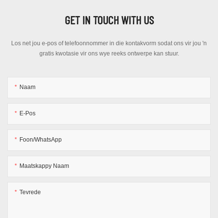
GET IN TOUCH WITH US
Los net jou e-pos of telefoonnommer in die kontakvorm sodat ons vir jou 'n
gratis kwotasie vir ons wye reeks ontwerpe kan stuur.
Naam
E-Pos
Foon/WhatsApp
Maatskappy Naam
Tevrede