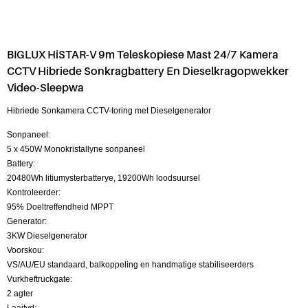
BIGLUX HiSTAR-V 9m Teleskopiese Mast 24/7 Kamera
CCTV Hibriede Sonkragbattery En Dieselkragopwekker
Video-Sleepwa
Hibriede Sonkamera CCTV-toring met Dieselgenerator
Sonpaneel:
5 x 450W Monokristallyne sonpaneel
Battery:
20480Wh litiumysterbatterye, 19200Wh loodsuursel
Kontroleerder:
95% Doeltreffendheid MPPT
Generator:
3KW Dieselgenerator
Voorskou:
VS/AU/EU standaard, balkoppeling en handmatige stabiliseerders
Vurkheftruckgate:
2 agter