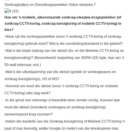
Hoe om 'n mobiele, alleenstaande sonkrag-sleepwa-kragopwekker (of
sonkrag-CCTV-toring, sonkrag-toesigtoring of mobiele CCTV-toring) te
kies?
-Waar sal die sonkragopwekker (soos 'n sonkrag-CCTV-toring of sonkrag-
toesigtoring) gebruik word? Wat is die sonstralingstoestand in die gebied?
-Wat is die totale laskrag van die stelsel (bv. vir die Mobiele CCTV-toring se
toesigtoerusting)? (Byvoorbeeld: koppeling van 300W LED-ligte, laai van 'n
50-watt rekenaar, ens.)
-Wat is die uitsetspanning van die stelsel (geskik vir sonkragwaens en
sonkrag-toesigtorings), GS of WS?
-Hoeveel ure moet die stelsel (soos 'n sonkrag-CCTV-toring en mobiele
CCTV-toring) elke dag werk?
-In die geval van reënerige of bewolkte weer sonder sonlig, hoeveel dae
moet die stelsel (insluitend sonkragwa en sonkrag-toesigtoring)
aaneenlopend krag voorsien?
-Indien die toestelle van die Sonkrag-toesigtoring of Mobiele CCTV-toring 'n
paal of mas benodig, watter hoogte (in meter) van die teleskopiese mas