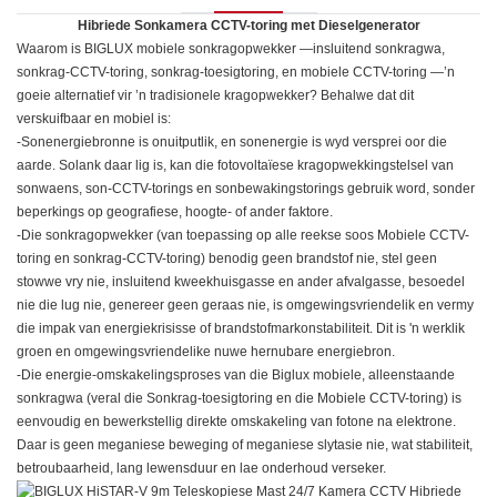
Hibriede Sonkamera CCTV-toring met Dieselgenerator
Waarom is BIGLUX
mobiele sonkragopwekker
—insluitend sonkragwa,
sonkrag-CCTV-toring, sonkrag-toesigtoring, en
mobiele CCTV-toring
—’n
goeie alternatief vir ’n tradisionele kragopwekker? Behalwe dat dit
verskuifbaar en mobiel is:
-Sonenergiebronne is onuitputlik, en sonenergie is wyd versprei oor die
aarde. Solank daar lig is, kan die fotovoltaïese kragopwekkingstelsel van
sonwaens, son-CCTV-torings en sonbewakingstorings gebruik word, sonder
beperkings op geografiese, hoogte- of ander faktore.
-Die sonkragopwekker (van toepassing op alle reekse soos Mobiele CCTV-
toring en sonkrag-CCTV-toring) benodig geen brandstof nie, stel geen
stowwe vry nie, insluitend kweekhuisgasse en ander afvalgasse, besoedel
nie die lug nie, genereer geen geraas nie, is omgewingsvriendelik en vermy
die impak van energiekrisisse of brandstofmarkonstabiliteit. Dit is 'n werklik
groen en omgewingsvriendelike nuwe hernubare energiebron.
-Die energie-omskakelingsproses van die Biglux mobiele, alleenstaande
sonkragwa (veral die Sonkrag-toesigtoring en die Mobiele CCTV-toring) is
eenvoudig en bewerkstellig direkte omskakeling van fotone na elektrone.
Daar is geen meganiese beweging of meganiese slytasie nie, wat stabiliteit,
betroubaarheid, lang lewensduur en lae onderhoud verseker.