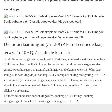
aparte kompartement vir die kragopwekker met klankdigting en ventilasie-
eienskappe.
'
Die houerlaai-inligting: 'n 20GP kan 3 eenhede laai,
terwyl 'n 40HQ 7 eenhede kan laai.
BIGLUX se sonkragwaentjie, sonkrag-CCTV-toring, sonkrag-toesigtoring en mobiele
CCTV-toring bied mobiliteit vir energievoorsiening met skoon sonenergie, sonder
geraas, kweekhuisgasse en geen afhanklikheid van die kragnetwerk nie. Waar daar
sonlig is, is daar krag vir jou sonkrag-CCTV-toring of sonkrag-toesigtoring. BIGLUX
se produklyn (insluitend sonkragwaentjie en mobiele CCTV-torings) bevry jou van
afhanklikheid van brandstof of diesel as 'n kragopwekker en bied 'n meer koste-
effektiewe oplossing.
Vir meer besonderhede oor sonkragwaens, sonkrag-CCTV-torings, sonkrag-
toesigtorings of mobiele CCTV-torings, kontak gerus BIGLUX.