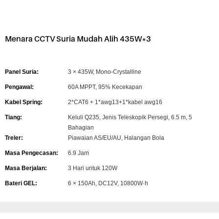
Menara CCTV Suria Mudah Alih 435W*3
Panel Suria:
3 × 435W, Mono-Crystalline
Pengawal:
60A MPPT, 95% Kecekapan
Kabel Spring:
2*CAT6 + 1*awg13+1*kabel awg16
Tiang:
Keluli Q235, Jenis Teleskopik Persegi, 6.5 m, 5
Bahagian
Treler:
Piawaian AS/EU/AU, Halangan Bola
Masa Pengecasan:
6.9 Jam
Masa Berjalan:
3 Hari untuk 120W
Bateri GEL:
6 × 150Ah, DC12V, 10800W·h