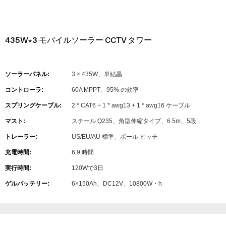
435W*3 モバイルソーラー CCTV タワー
ソーラーパネル:
3 × 435W、単結晶
コントローラ:
60A MPPT、95% の効率
スプリングケーブル:
2 * CAT6 + 1 * awg13 + 1 * awg16 ケーブル
マスト:
スチール Q235、角型伸縮タイプ、6.5m、5段
トレーラー:
US/EU/AU 標準、ボール ヒッチ
充電時間:
6.9 時間
実行時間:
120Wで3日
ゲルバッテリー:
6×150Ah、DC12V、10800W・h