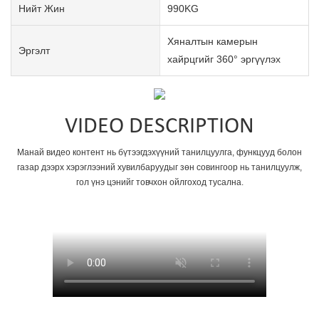
Нийт Жин
990KG
Хяналтын камерын
Эргэлт
хайрцгийг 360° эргүүлэх
VIDEO DESCRIPTION
Манай видео контент нь бүтээгдэхүүний танилцуулга, функцууд болон
газар дээрх хэрэглээний хувилбаруудыг зөн совингоор нь танилцуулж,
гол үнэ цэнийг товчхон ойлгоход тусална.