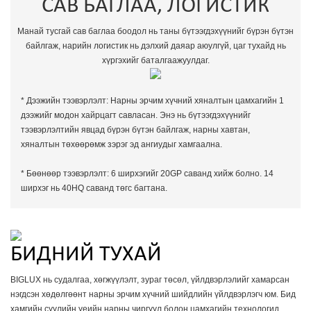
САВ БАГЛАА, ЛОГИСТИК
Манай тусгай сав баглаа боодол нь таны бүтээгдэхүүнийг бүрэн бүтэн
байлгаж, нарийн логистик нь дэлхий даяар аюулгүй, цаг тухайд нь
хүргэхийг баталгаажуулдаг.
* Дээжийн тээвэрлэлт: Нарны эрчим хүчний хяналтын цамхагийн 1
дээжийг модон хайрцагт савласан. Энэ нь бүтээгдэхүүнийг
тээвэрлэлтийн явцад бүрэн бүтэн байлгаж, нарны хавтан,
хяналтын төхөөрөмж зэрэг эд ангиудыг хамгаална.
* Бөөнөөр тээвэрлэлт: 6 ширхэгийг 20GP саванд хийж болно. 14
ширхэг нь 40HQ саванд төгс багтана.
БИДНИЙ ТУХАЙ
BIGLUX нь судалгаа, хөгжүүлэлт, зураг төсөл, үйлдвэрлэлийг хамарсан
нэгдсэн хөдөлгөөнт нарны эрчим хүчний шийдлийн үйлдвэрлэгч юм. Бид
хамгийн сүүлийн үеийн нарны чиргүүл болон цамхагийн технологид