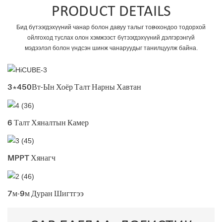
PRODUCT DETAILS
Бид бүтээгдэхүүний чанар болон давуу талыг товчхондоо тодорхой
ойлгоход туслах олон хэмжээст бүтээгдэхүүний дэлгэрэнгүй
мэдээлэл болон үндсэн шинж чанаруудыг танилцуулж байна.
3*450Вт-Ын Хоёр Талт Нарны Хавтан
6 Талт Хяналтын Камер
MPPT Хянагч
7м-9м Дуран Шигтгээ