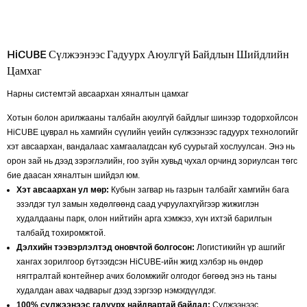
HiCUBE Сүлжээнээс Гадуурх Аюулгүй Байдлын Шийдлийн
Цамхаг
Нарны системтэй авсаархан хяналтын цамхаг
Хотын болон арилжааны талбайн аюулгүй байдлыг шинээр тодорхойлсон
HiCUBE цуврал нь хамгийн сүүлийн үеийн сүлжээнээс гадуурх технологийг
хэт авсаархан, вандалаас хамгаалагдсан куб суурьтай хослуулсан. Энэ нь
орон зай нь дээд зэрэглэлийн, гоо зүйн хувьд чухал орчинд зориулсан төгс
бие даасан хяналтын шийдэл юм.
Хэт авсаархан ул мөр:
Кубын загвар нь газрын талбайг хамгийн бага
эзэлдэг тул замын хөдөлгөөнд саад учруулахгүйгээр жижиглэн
худалдааны парк, олон нийтийн арга хэмжээ, хүн ихтэй барилгын
талбайд тохиромжтой.
Дэлхийн тээвэрлэлтэд оновчтой болгосон:
Логистикийн үр ашгийг
хангах зорилгоор бүтээгдсэн HiCUBE-ийн жигд хэлбэр нь өндөр
нягтралтай контейнер ачих боломжийг олгодог бөгөөд энэ нь таны
худалдан авах чадварыг дээд зэргээр нэмэгдүүлдэг.
100% сүлжээнээс гадуурх найдвартай байдал:
Сүлжээнээс