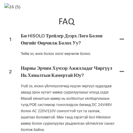
FAQ
Би HiSOLO Трейлер Дээрх Лого Болон
1
Өнгийг Өөрчилж Болох Уу?
Тийм ээ, өнгө болон логог өөрчилж болно.
Нарны Эрчим Хүчээр Ажилладаг Чиргүүл
2
Нь Хяналтын Камертай Юу?
Үгүй ээ, ихэнх үйлчлүүлэгчид нүцгэн чиргүүл худалдаж
аваад орон нутагт камер суурилуулахыг илүүд үздэг.
Манай хяналтын камер нь холболтыг хялбарчлахын
тулд POE системээр тоноглогдсон бөгөөд DC 24V/48V
болон AC 220V/110V сонголттой тул та залгаж,
ашиглах боломжтой. Мөн танд хэрэгтэй бол Hikvision
камер болон суурилуулах урьдчилсан үйлчилгээг санал
болгож байна.