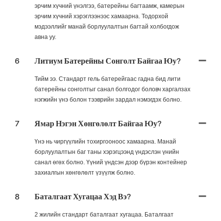
эрчим хүчний үнэлгээ, батерейны багтаамж, камерын
эрчим хүчний хэрэглээнээс хамаарна. Тодорхой
мэдээллийг манай борлуулалтын багтай холбогдож
авна уу.
6
Литиум Батерейны Сонголт Байгаа Юу?
Тийм ээ. Стандарт гель батерейгаас гадна бид лити
батерейны сонголтыг санал болгодог боловч харгалзах
нэгжийн үнэ болон тээврийн зардал нэмэгдэх болно.
7
Ямар Нэгэн Хөнгөлөлт Байгаа Юу?
Үнэ нь чиргүүлийн тохиргооноос хамаарна. Манай
борлуулалтын баг таны хэрэгцээнд үндэслэн үнийн
санал өгөх болно. Үүний үндсэн дээр бүрэн контейнер
захиалгын хөнгөлөлт үзүүлж болно.
8
Баталгаат Хугацаа Хэд Вэ?
2 жилийн стандарт баталгаат хугацаа. Баталгаат