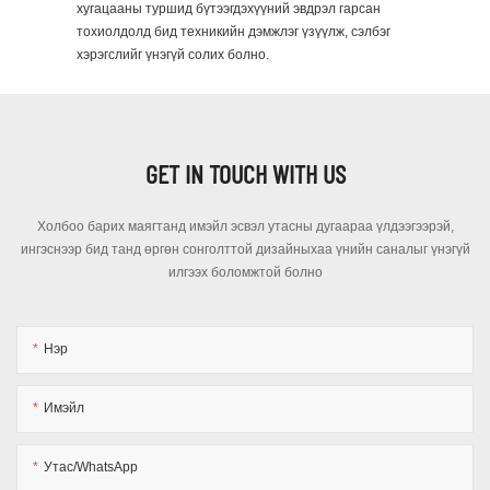
хугацааны туршид бүтээгдэхүүний эвдрэл гарсан
тохиолдолд бид техникийн дэмжлэг үзүүлж, сэлбэг
хэрэгслийг үнэгүй солих болно.
GET IN TOUCH WITH US
Холбоо барих маягтанд имэйл эсвэл утасны дугаараа үлдээгээрэй,
ингэснээр бид танд өргөн сонголттой дизайныхаа үнийн саналыг үнэгүй
илгээх боломжтой болно
Нэр
Имэйл
Утас/WhatsApp