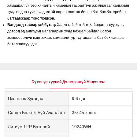
хамааралгүйгээр хяналтын камерын тасралтгүй ажиллагааг хангахын
тулд өндөр хүчин чадалтай нарны хавтан болон бат бөх батерейны
багтаамжаар тоноглогдсон.
Вандалд тэсвэртэй бүтэц:
Хаалттай, бат бөх хайрцагны суурь нь
дотоод эд ангиудыг цаг агаарын хүнд нөхцөл байдал болон
зөвшөөрөлгүй нэвтрэхээс хамгаалж, урт хугацааны бат бөх чанарыг
баталгаажуулдаг.
Бүтээгдэхүүний Дэлгэрэнгүй Мэдээлэл
Цэнэглэх Хугацаа
9.6 цаг
Санал Болгож Буй Ачаалалт
35~45 хоног
Литиум LFP Батерей
10240WH