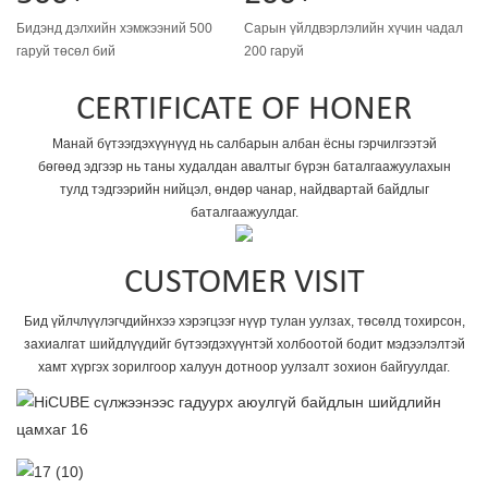
Бидэнд дэлхийн хэмжээний 500
Сарын үйлдвэрлэлийн хүчин чадал
гаруй төсөл бий
200 гаруй
CERTIFICATE OF HONER
Манай бүтээгдэхүүнүүд нь салбарын албан ёсны гэрчилгээтэй
бөгөөд эдгээр нь таны худалдан авалтыг бүрэн баталгаажуулахын
тулд тэдгээрийн нийцэл, өндөр чанар, найдвартай байдлыг
баталгаажуулдаг.
CUSTOMER VISIT
Бид үйлчлүүлэгчдийнхээ хэрэгцээг нүүр тулан уулзах, төсөлд тохирсон,
захиалгат шийдлүүдийг бүтээгдэхүүнтэй холбоотой бодит мэдээлэлтэй
хамт хүргэх зорилгоор халуун дотноор уулзалт зохион байгуулдаг.