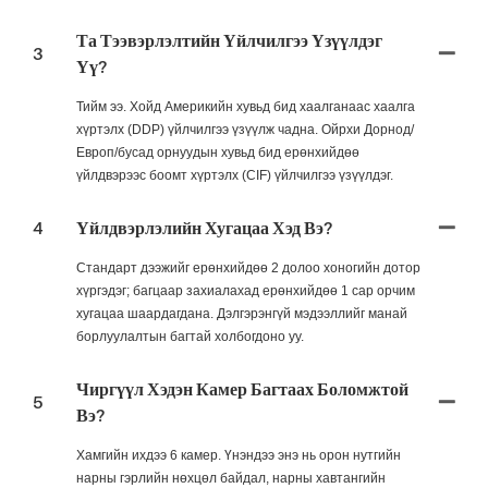
Та Тээвэрлэлтийн Үйлчилгээ Үзүүлдэг
3
Үү?
Тийм ээ. Хойд Америкийн хувьд бид хаалганаас хаалга
хүртэлх (DDP) үйлчилгээ үзүүлж чадна. Ойрхи Дорнод/
Европ/бусад орнуудын хувьд бид ерөнхийдөө
үйлдвэрээс боомт хүртэлх (CIF) үйлчилгээ үзүүлдэг.
4
Үйлдвэрлэлийн Хугацаа Хэд Вэ?
Стандарт дээжийг ерөнхийдөө 2 долоо хоногийн дотор
хүргэдэг; багцаар захиалахад ерөнхийдөө 1 сар орчим
хугацаа шаардагдана. Дэлгэрэнгүй мэдээллийг манай
борлуулалтын багтай холбогдоно уу.
Чиргүүл Хэдэн Камер Багтаах Боломжтой
5
Вэ?
Хамгийн ихдээ 6 камер. Үнэндээ энэ нь орон нутгийн
нарны гэрлийн нөхцөл байдал, нарны хавтангийн