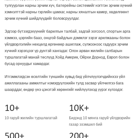
тулгуурлан нарны эрчим хүч, батерейны системийг нэгтгэн эрчим хүчний
хэмнэлттэй нарны гэрлийн цамхаг, нарны хяналтын камер, хөдөлгөөнт
эрчим хүчний шийдлүүдийг боловсруулдаг.
Эдгээр бүтээгдэхүүнийг барилгын талбай, задгай зогсоол, спортын арга
хэмжээ, цэргийн бааз, онцгой байдлын дэмжлэг зэрэг арилжааны болон
үйлдвэрлэлийн нөхцөлд өргөнөөр ашиглаж, сүлжээнээс гадуурх эрчим
хүчний хэрэгцээг үр дүнтэй хангадаг. Олон арван жилийн салбарын
туршлагатай манай төслүүд Хойд Америк, Ойрхи Дорнод, Европ болон
бусад орнуудыг хамардаг.
Итгэмжлэгдсэн өсөлтийн түншийн хувьд бид үйлчлүүлэгчдийнхээ үйл
ажиллагааны амжилтыг нэмэгдүүлэхийн тулд засвар үйлчилгээ бага
шаарддаг, өндөр үнэ цэнэтэй хөрөнгийг нийлүүлэхэд үүрэг хүлээдэг.
10+
10K+
10 гаруй жилийн туршлагатай
Бидэнд 10 мянга гаруй үйлдвэрийн
газар эзэмшил бий
500+
200+