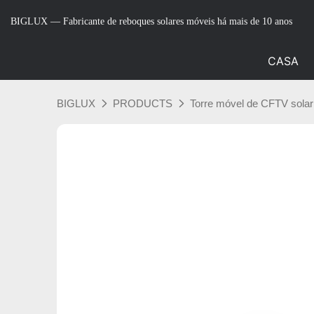
BIGLUX — Fabricante de reboques solares móveis há mais de 10 anos
CASA
BIGLUX
PRODUCTS
Torre móvel de CFTV solar