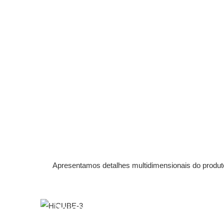
Apresentamos detalhes multidimensionais do produto
Painel Solar Bifacial 3*450W