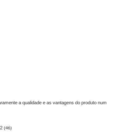
laramente a qualidade e as vantagens do produto num
Mastro Telescópico De 7m A
9m