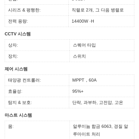
시리즈 & 평행한:
직렬로 2개, 그 다음 병렬로
전력 용량:
14400W ·H
CCTV 시스템
상자:
스퀘어 타입
장치:
스위치
제어 시스템
태양광 컨트롤러:
MPPT，60A
효율성:
95%+
탐지 & 보호:
단락, 과부하, 고전압, 고온
마스트 시스템
몸:
알루미늄 합금 6063, 경질 알
루마이트 처리