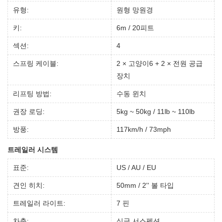
유형:
원형 망원경
키:
6m / 20피트
섹션:
4
스프링 케이블:
2 × 고양이6 + 2 × 전원 공급
장치
리프팅 방법:
수동 윈치
권장 로딩:
5kg ~ 50kg / 11lb ~ 110lb
방풍:
117km/h / 73mph
트레일러 시스템
표준:
US / AU / EU
견인 히치:
50mm / 2'' 볼 타입
트레일러 라이트:
7 핀
차축:
싱글 서스펜션