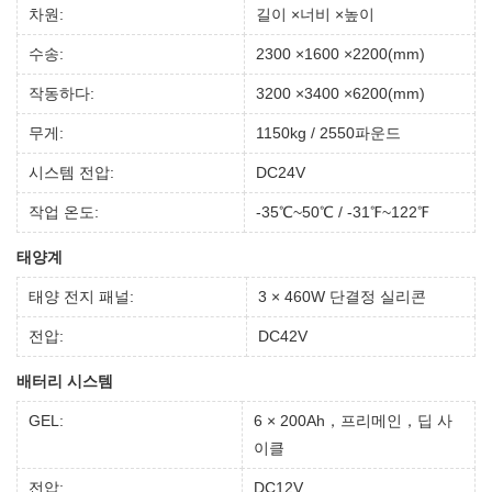
차원:
길이 ×너비 ×높이
수송:
2300 ×1600 ×2200(mm)
작동하다:
3200 ×3400 ×6200(mm)
무게:
1150kg / 2550파운드
시스템 전압:
DC24V
작업 온도:
-35℃~50℃ / -31℉~122℉
태양계
태양 전지 패널:
3 × 460W 단결정 실리콘
전압:
DC42V
배터리 시스템
GEL:
6 × 200Ah，프리메인，딥 사
이클
전압:
DC12V