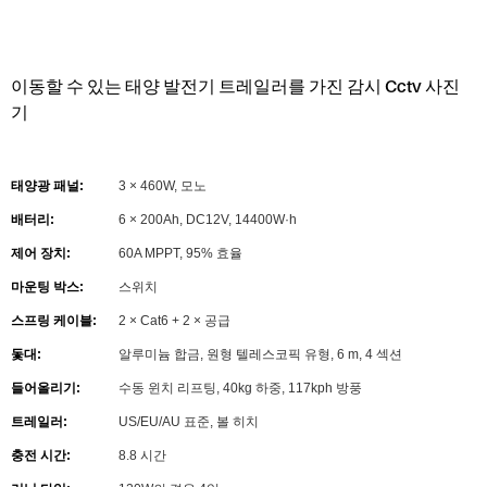
이동할 수 있는 태양 발전기 트레일러를 가진 감시 Cctv 사진
기
태양광 패널:
3 × 460W, 모노
배터리:
6 × 200Ah, DC12V, 14400W·h
제어 장치:
60A MPPT, 95% 효율
마운팅 박스:
스위치
스프링 케이블:
2 × Cat6 + 2 × 공급
돛대:
알루미늄 합금, 원형 텔레스코픽 유형, 6 m, 4 섹션
들어올리기:
수동 윈치 리프팅, 40kg 하중, 117kph ​​방풍
트레일러:
US/EU/AU 표준, 볼 히치
충전 시간:
8.8 시간