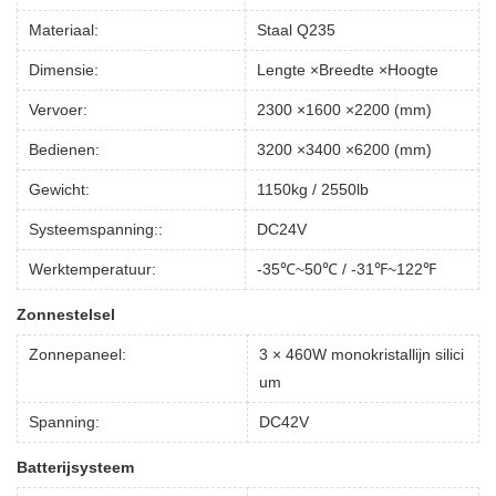
Materiaal:
Staal Q235
Dimensie:
Lengte ×Breedte ×Hoogte
Vervoer:
2300 ×1600 ×2200 (mm)
Bedienen:
3200 ×3400 ×6200 (mm)
Gewicht:
1150kg / 2550lb
Systeemspanning::
DC24V
Werktemperatuur:
-35℃~50℃ / -31℉~122℉
Zonnestelsel
Zonnepaneel:
3 × 460W monokristallijn silici
um
Spanning:
DC42V
Batterijsysteem