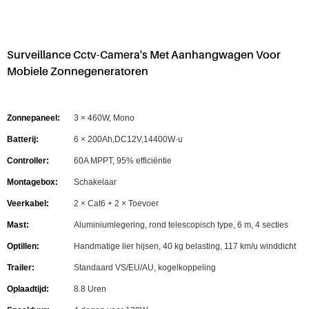
Surveillance Cctv-Camera's Met Aanhangwagen Voor
Mobiele Zonnegeneratoren
Zonnepaneel:
3 × 460W, Mono
Batterij:
6 × 200Ah,DC12V,14400W·u
Controller:
60A MPPT, 95% efficiëntie
Montagebox:
Schakelaar
Veerkabel:
2 × Cat6 + 2 × Toevoer
Mast:
Aluminiumlegering, rond telescopisch type, 6 m, 4 secties
Optillen:
Handmatige lier hijsen, 40 kg belasting, 117 km/u winddicht
Trailer:
Standaard VS/EU/AU, kogelkoppeling
Oplaadtijd:
8.8 Uren