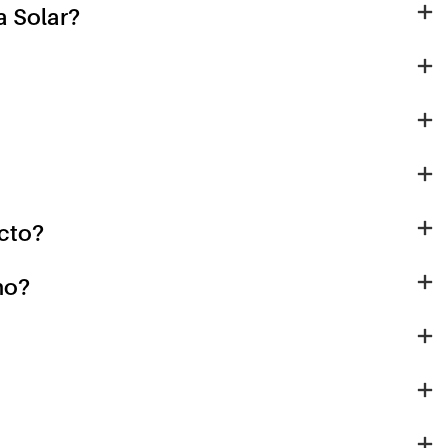
a Solar?
cto?
mo?