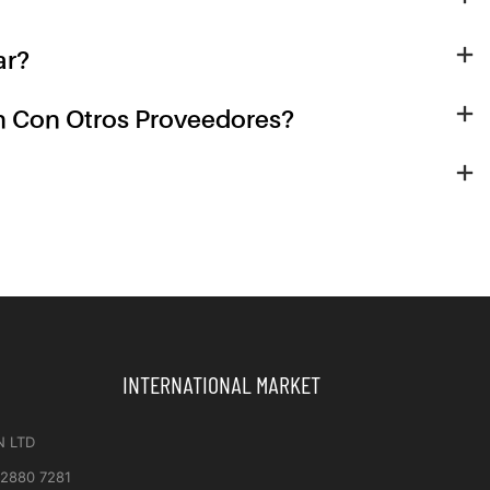
ar?
n Con Otros Proveedores?
INTERNATIONAL MARKET
N LTD
 2880 7281