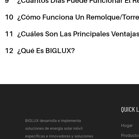
9
¿Cuántos Días Puede Funcionar El R
10
¿Cómo Funciona Un Remolque/torre D
11
¿Cuáles Son Las Principales Ventaj
12
¿Qué Es BIGLUX?
QUICK 
BIGLUX desarrolla e implementa
Hogar
soluciones de energía solar móvil
Producto
específicas e innovadoras y soluciones