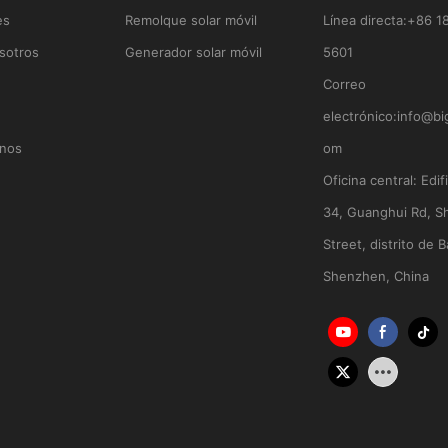
es
Remolque solar móvil
Línea directa:
+86 1
sotros
Generador solar móvil
5601
Correo
electrónico:
info@bi
nos
om
Oficina central:
Edif
34, Guanghui Rd, S
Street, distrito de B
Shenzhen, China