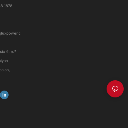
88 1878
gluxpower.c
icio 6, n.º
hiyan
ao'an,