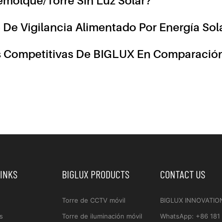
emolque/torre Sin Luz Solar?
e Vigilancia Alimentado Por Energía Sol
as Competitivas De BIGLUX En Comparació
LINKS
BIGLUX PRODUCTS
CONTACT US
Torre de CCTV móvil
BIGLUX INNOVATIO
s
Torre de iluminación móvil
WhatsApp
:
+86 181