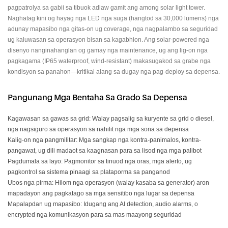
pagpatrolya sa gabii sa tibuok adlaw gamit ang among solar light tower.
Naghatag kini og hayag nga LED nga suga (hangtod sa 30,000 lumens) nga
adunay mapasibo nga gitas-on ug coverage, nga nagpalambo sa seguridad
ug kaluwasan sa operasyon bisan sa kagabhion. Ang solar-powered nga
disenyo nanginahanglan og gamay nga maintenance, ug ang lig-on nga
pagkagama (IP65 waterproof, wind-resistant) makasugakod sa grabe nga
kondisyon sa panahon—kritikal alang sa dugay nga pag-deploy sa depensa.
Pangunang Mga Bentaha Sa Grado Sa Depensa
Kagawasan sa gawas sa grid: Walay pagsalig sa kuryente sa grid o diesel,
nga nagsiguro sa operasyon sa nahilit nga mga sona sa depensa
Kalig-on nga pangmilitar: Mga sangkap nga kontra-panimalos, kontra-
pangawat, ug dili madaot sa kaagnasan para sa lisod nga mga palibot
Pagdumala sa layo: Pagmonitor sa tinuod nga oras, mga alerto, ug
pagkontrol sa sistema pinaagi sa plataporma sa panganod
Ubos nga pirma: Hilom nga operasyon (walay kasaba sa generator) aron
mapadayon ang pagkatago sa mga sensitibo nga lugar sa depensa
Mapalapdan ug mapasibo: Idugang ang AI detection, audio alarms, o
encrypted nga komunikasyon para sa mas maayong seguridad