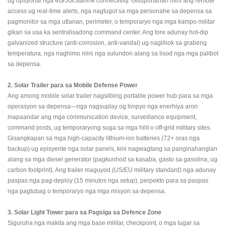
ug opsyonal nga 4G/5G/Starlink connectivity. Gisuportahan niini ang remote
access ug real-time alerts, nga nagtugot sa mga personahe sa depensa sa
pagmonitor sa mga utlanan, perimeter, o temporaryo nga mga kampo militar
gikan sa usa ka sentralisadong command center. Ang tore adunay hot-dip
galvanized structure (anti-corrosion, anti-vandal) ug naglihok sa grabeng
temperatura, nga naghimo niini nga sulundon alang sa lisod nga mga palibot
sa depensa.
2. Solar Trailer para sa Mobile Defense Power
Ang among mobile solar trailer nagsilbing portable power hub para sa mga
operasyon sa depensa—nga nagsuplay og limpyo nga enerhiya aron
mapaandar ang mga communication device, surveillance equipment,
command posts, ug temporaryong suga sa mga hilit o off-grid military sites.
Gisangkapan sa mga high-capacity lithium-ion batteries (72+ oras nga
backup) ug episyente nga solar panels, kini nagwagtang sa panginahanglan
alang sa mga diesel generator (pagkunhod sa kasaba, gasto sa gasolina, ug
carbon footprint). Ang trailer maguyod (US/EU military standard) nga adunay
paspas nga pag-deploy (15 minutos nga setup), perpekto para sa paspas
nga pagtubag o temporaryo nga mga misyon sa depensa.
3. Solar Light Tower para sa Pagsiga sa Defence Zone
Siguruha nga makita ang mga base militar, checkpoint, o mga lugar sa