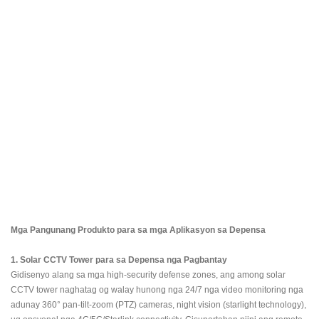
Mga Pangunang Produkto para sa mga Aplikasyon sa Depensa
1. Solar CCTV Tower para sa Depensa nga Pagbantay
Gidisenyo alang sa mga high-security defense zones, ang among solar
CCTV tower naghatag og walay hunong nga 24/7 nga video monitoring nga
adunay 360° pan-tilt-zoom (PTZ) cameras, night vision (starlight technology),