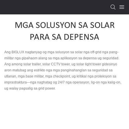
MGA SOLUSYON SA SOLAR
PARA SA DEPENSA
Ang BIGLUX nagtanyag og mga solusyon sa solar nga off-grid nga pang-
militar nga gipahaom alang sa mga aplikasyon sa depensa ug seguridad.
Ang among solar trailer, solar CCTV tower, ug solar light tower gidesinyo
aron matubag ang estrikto nga mga panginahanglan sa seguridad sa
utlanan, mga base militar, mga checkpoint, ug kritikal nga proteksyon sa
imprastraktura—nga naghatag og 24/7 nga operasyon, lig-on nga kalig-on,
ug walay pagsalig sa grid power.