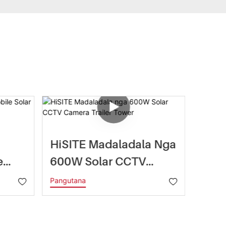
HiSITE Madaladala Nga
BIGL
e
600W Solar CCTV
Trai
Camera Trailer Tower
Batt
Pangutana
Pangut
a
Mast
Luga