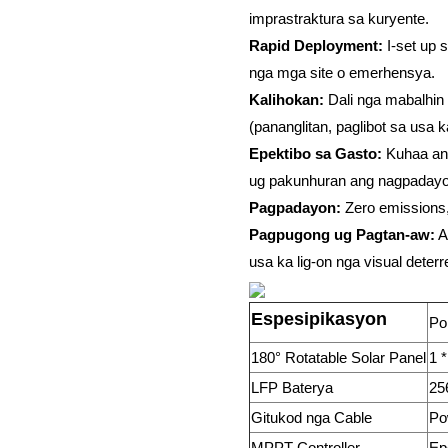
imprastraktura sa kuryente.
Rapid Deployment:
I-set up 
nga mga site o emerhensya.
Kalihokan:
Dali nga mabalhin
(pananglitan, paglibot sa usa 
Epektibo sa Gasto:
Kuhaa ang
ug pakunhuran ang nagpadayon
Pagpadayon:
Zero emissions,
Pagpugong ug Pagtan-aw:
A
usa ka lig-on nga visual deterr
Espesipikasyon
Po
180° Rotatable Solar Panel
1 
LFP Baterya
25
Gitukod nga Cable
Po
MPPT Controller
Ep