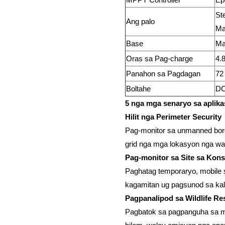
St
Ang palo
Ma
Base
Ma
Oras sa Pag-charge
4.
Panahon sa Pagdagan
72
Boltahe
D
5 nga mga senaryo sa aplika
Hilit nga Perimeter Security
Pag-monitor sa unmanned border
grid nga mga lokasyon nga wa
Pag-monitor sa Site sa Kon
Paghatag temporaryo, mobile 
kagamitan ug pagsunod sa ka
Pagpanalipod sa Wildlife Re
Pagbatok sa pagpanguha sa mg