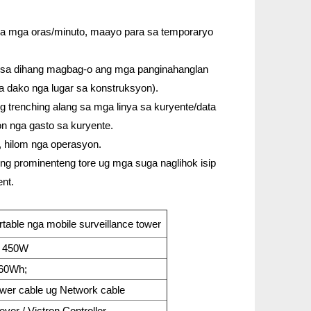
sa mga oras/minuto, maayo para sa temporaryo
 sa dihang magbag-o ang mga panginahanglan
ka dako nga lugar sa konstruksyon).
 trenching alang sa mga linya sa kuryente/data
 nga gasto sa kuryente.
 hilom nga operasyon.
ng prominenteng tore ug mga suga naglihok isip
ent.
rtable nga mobile surveillance tower
* 450W
60Wh;
wer cable ug Network cable
ever / Victron Controller