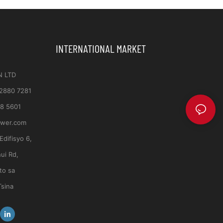
INTERNATIONAL MARKET
N LTD
 2880 7281
8 5601
ower.com
Edifisyo 6,
ui Rd,
to sa
Tsina