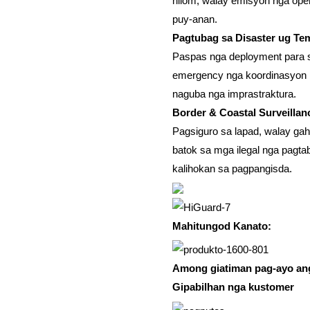
hilom, walay emisyon nga op
puy-anan.
Pagtubag sa Disaster ug T
Paspas nga deployment para sa
emergency nga koordinasyon 
naguba nga imprastraktura.
Border & Coastal Surveillan
Pagsiguro sa lapad, walay ga
batok sa mga ilegal nga pagta
kalihokan sa pagpangisda.
Mahitungod Kanato:
Among giatiman pag-ayo an
Gipabilhan nga kustomer