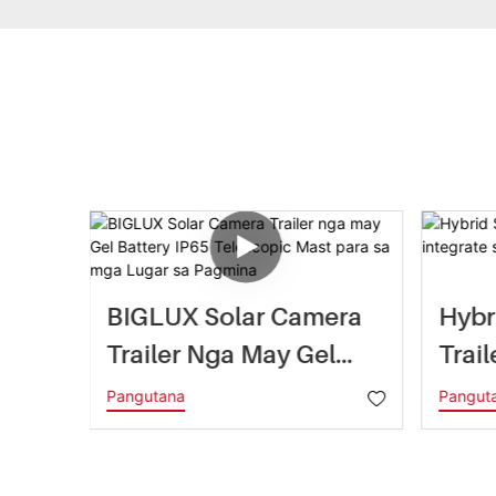
 Nga
BIGLUX Solar Camera
Hybr
Trailer Nga May Gel
Trail
wer
Battery IP65 Telescopic
Sa E
Pangutana
Pangut
Mast Para Sa Mga
Tech
Lugar Sa Pagmina