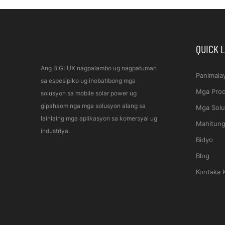
QUICK 
Ang BIGLUX nagpalambo ug nagpatuman
Panimala
sa espesipiko ug inobatibong mga
Mga Pro
solusyon sa mobile solar power ug
gipahaom nga mga solusyon alang sa
Mga Sol
lainlaing mga aplikasyon sa komersyal ug
Mahitun
industriya.
Bidyo
Blog
Kontaka 