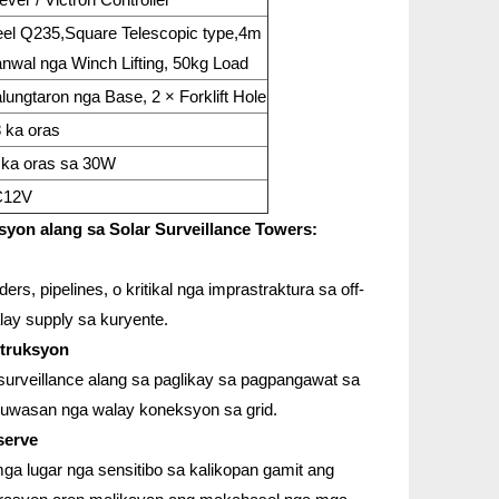
eel Q235,Square Telescopic type,4m
nwal nga Winch Lifting, 50kg Load
lungtaron nga Base, 2 × Forklift Hole
8 ka oras
 ka oras sa 30W
C12V
syon alang sa Solar Surveillance Towers:
s, pipelines, o kritikal nga imprastraktura sa off-
lay supply sa kuryente.
struksyon
surveillance alang sa paglikay sa pagpangawat sa
luwasan nga walay koneksyon sa grid.
serve
a lugar nga sensitibo sa kalikopan gamit ang