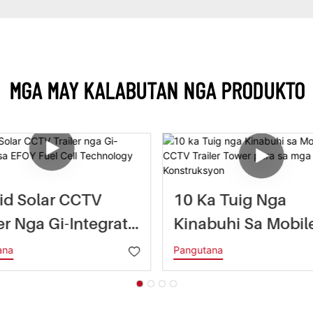
MGA MAY KALABUTAN NGA PRODUKTO
id Solar CCTV
10 Ka Tuig Nga
er Nga Gi-Integrate
Kinabuhi Sa Mobil
FOY Fuel Cell
Solar CCTV Trailer
ana
Pangutana
nology
Tower Para Sa Mg
Konstruksyon