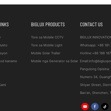
LINKS
BIGLUX PRODUCTS
CONTACT US
y
Tore sa Mobile CCTV
BIGLUX INNOVATIO
dukto
Tore sa Mobile Light
Whatsapp
:
+86 181
usyon
Mobile Solar Trailer
Hotline:
+86 188 187
god kanamo
Mobile nga Generator sa Solar
Email:
info@bigluxp
Pangulong Opisina:
Numero 34, Guangh
Kami
Shiyan Street, Distri
Bao'an, Shenzhen, 