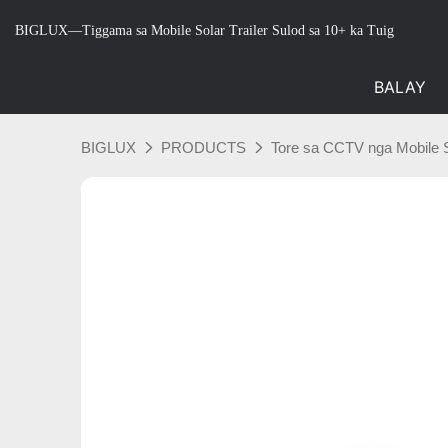
BIGLUX—Tiggama sa Mobile Solar Trailer Sulod sa 10+ ka Tuig
BALAY
BIGLUX
PRODUCTS
Tore sa CCTV nga Mobile 