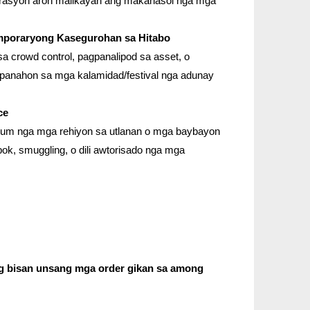
erasyon aron malikayan ang makahasol nga mga
emporaryong Kasegurohan sa Hitabo
 crowd control, pagpanalipod sa asset, o
panahon sa mga kalamidad/festival nga adunay
ce
hum nga mga rehiyon sa utlanan o mga baybayon
bok, smuggling, o dili awtorisado nga mga
g bisan unsang mga order gikan sa among