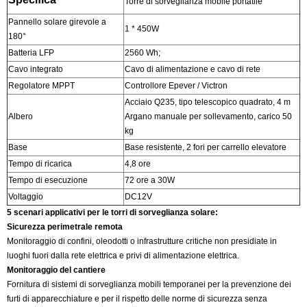
Torre di sorveglianza mobile portatile
Pannello solare girevole a
1 * 450W
180°
Batteria LFP
2560 Wh;
Cavo integrato
Cavo di alimentazione e cavo di rete
Regolatore MPPT
Controllore Epever / Victron
Acciaio Q235, tipo telescopico quadrato, 4 m
Albero
Argano manuale per sollevamento, carico 50
kg
Base
Base resistente, 2 fori per carrello elevatore
Tempo di ricarica
4,8 ore
Tempo di esecuzione
72 ore a 30W
Voltaggio
DC12V
5 scenari applicativi per le torri di sorveglianza solare:
Sicurezza perimetrale remota
Monitoraggio di confini, oleodotti o infrastrutture critiche non presidiate in
luoghi fuori dalla rete elettrica e privi di alimentazione elettrica.
Monitoraggio del cantiere
Fornitura di sistemi di sorveglianza mobili temporanei per la prevenzione dei
furti di apparecchiature e per il rispetto delle norme di sicurezza senza