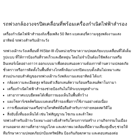
รถพ่วงกล้องวงจรปิดเคลื่อนที่พร้อมเครื่องกำเนิดไฟฟ้าสำรอง
เครื่องกำเนิดไฟฟ้าสำรองถังเชื้อเพลิง 50 ลิตร แบตเตอรี่ความจุสูงพลังงานแสง
อาทิตย์ รถพ่วงสำหรับเฝ้าระวัง
รถพ่วงเฝ้าระวังเคลื่อนที่ HiStar-III เป็นหน่วยรักษาความปลอดภัยแบบเคลื่อนที่ได้เต็ม
รูปแบบ ที่ให้การป้องกันที่รวดเร็วและยืดหยุ่น โดยไม่จำเป็นต้องใช้พลังงานหรือ
อินเทอร์เน็ตอย่างถาวร ออกแบบมาเพื่อตอบสนองความต้องการด้านความปลอดภัย
ชั่วคราวหรือการติดตั้งในพื้นที่ห่างไกลที่กล้องวงจรปิดแบบดั้งเดิมไม่เหมาะสม
ส่วนประกอบสำคัญของรถพ่วงเฝ้าระวังพลังงานแสงอาทิตย์ ได้แก่:
กล้องความละเอียดสูง พร้อมตัวเลือกเลนส์ความร้อนหรือเลนส์พาโนรามา
เครื่องกำเนิดไฟฟ้าสำรองช่วยป้องกันไม่ให้ระบบหยุดทำงาน
เสาอากาศแบบยืดหดได้เพื่อการมองเห็นในพื้นที่กว้าง
แผงโซลาร์เซลล์พร้อมแบตเตอรี่สำรองเพื่อการใช้งานอย่างต่อเนื่อง
การเชื่อมต่อผ่านเครือข่ายโทรศัพท์มือถือสำหรับการถ่ายทอดสดวิดีโอ
สิ่งยับยั้งที่มองเห็นได้ เช่น ไฟสัญญาณ ไซเรน และลำโพง
รถพ่วงสำหรับเฝ้าระวังเหมาะอย่างยิ่งสำหรับโครงการก่อสร้าง งานกิจกรรมในเมือง
ลานจอดรถ สถานที่สาธารณูปโภค และสภาพแวดล้อมที่มีความเสี่ยงสูงอื่นๆ ช่วยให้
ทีมรักษาความปลอดภัยปกป้องทรัพย์สิน ป้องกันภัยคุกคาม และตอบสนองต่อ