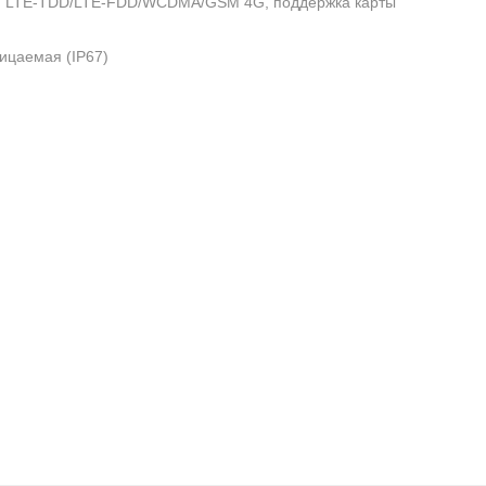
и LTE-TDD/LTE-FDD/WCDMA/GSM 4G, поддержка карты
ицаемая (IP67)