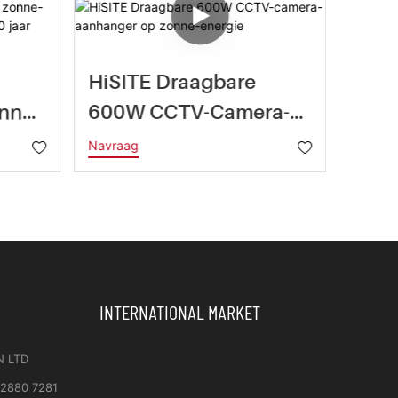
HiSITE Draagbare
BIGL
nne-
600W CCTV-Camera-
Trai
Aanhanger Op Zonne-
IP65
Navraag
Navra
0
Energie
Mast
Mij
INTERNATIONAL MARKET
N LTD
 2880 7281