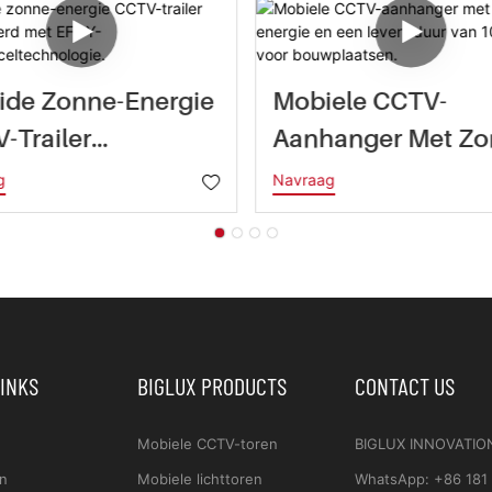
ide Zonne-Energie
Mobiele CCTV-
-Trailer
Aanhanger Met Zo
tegreerd Met
Energie En Een
g
Navraag
-
Levensduur Van 1
dstofceltechnolog
Jaar Voor
Bouwplaatsen.
LINKS
BIGLUX PRODUCTS
CONTACT US
Mobiele CCTV-toren
BIGLUX INNOVATIO
n
Mobiele lichttoren
WhatsApp
:
+86 181