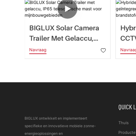
BIGLUX Solar Camera
Hybr
a-
Trailer Met Gelaccu,
CCTV
ne-
IP65 Telescopische
Geïn
Navraag
Navraa
Mast Voor
EFOY
Mijnbouwgebieden
Bran
Ie.
QUICK 
BIGLUX ontwikkelt en implementeert
Thuis
specifieke en innovatieve mobiele zonne-
Producte
energieoplossingen en