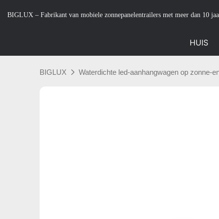
BIGLUX – Fabrikant van mobiele zonnepanelentrailers met meer dan 10 jaa
HUIS
BIGLUX
Waterdichte led-aanhangwagen op zonne-en