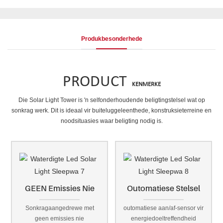
Produkbesonderhede
PRODUCT
KENMERKE
Die Solar Light Tower is 'n selfonderhoudende beligtingstelsel wat op
sonkrag werk. Dit is ideaal vir buiteluggeleenthede, konstruksieterreine en
noodsituasies waar beligting nodig is.
GEEN Emissies Nie
Outomatiese Stelsel
Sonkragaangedrewe met
outomatiese aan/af-sensor vir
geen emissies nie
energiedoeltreffendheid