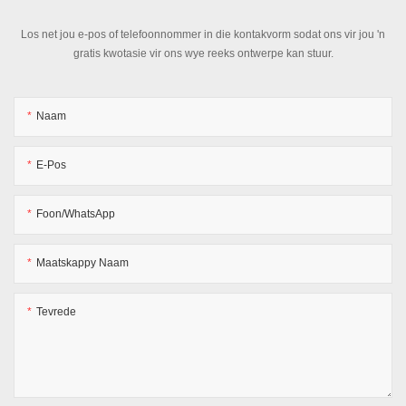
Los net jou e-pos of telefoonnommer in die kontakvorm sodat ons vir jou 'n
gratis kwotasie vir ons wye reeks ontwerpe kan stuur.
Naam
E-Pos
Foon/WhatsApp
Maatskappy Naam
Tevrede