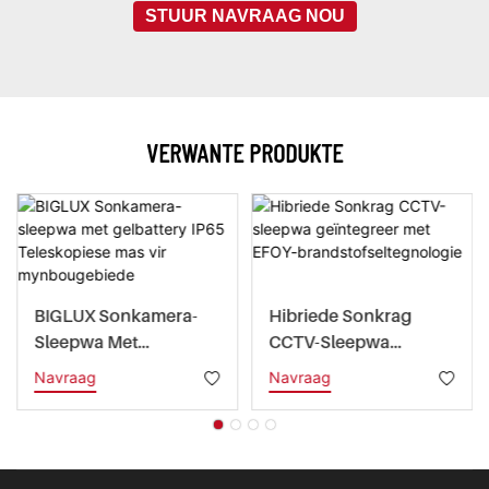
STUUR NAVRAAG NOU
VERWANTE PRODUKTE
BIGLUX Sonkamera-
Hibriede Sonkrag
Sleepwa Met
CCTV-Sleepwa
Gelbattery IP65
Geïntegreer Met EFOY-
Navraag
Navraag
Teleskopiese Mas Vir
Brandstofseltegnologi
Mynbougebiede
E