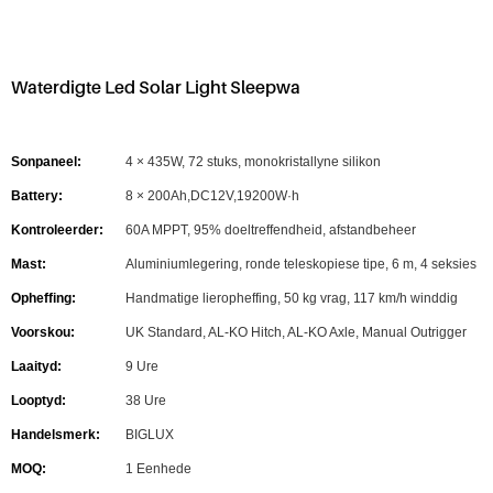
Waterdigte Led Solar Light Sleepwa
Sonpaneel:
4 × 435W, 72 stuks, monokristallyne silikon
Battery:
8 × 200Ah,DC12V,19200W·h
Kontroleerder:
60A MPPT, 95% doeltreffendheid, afstandbeheer
Mast:
Aluminiumlegering, ronde teleskopiese tipe, 6 m, 4 seksies
Opheffing:
Handmatige lieropheffing, 50 kg vrag, 117 km/h winddig
Voorskou:
UK Standard, AL-KO Hitch, AL-KO Axle, Manual Outrigger
Laaityd:
9 Ure
Looptyd:
38 Ure
Handelsmerk:
BIGLUX
MOQ:
1 Eenhede