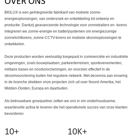
OVER ONS
BIGLUX is een geïntegreerde fabrikant van mobiele zonne-
energieoplossingen, van onderzoek en ontwikkeling tot ontwerp en
productie. Dankzij geavanceerde technologie voor zonnetrailers en -torens
integreren we zonne-energie en batterijsystemen om energiezuinige
zonnelichttorens, zonne-CCTV-torens en mobiele stroomoplossingen te
ontwikkelen.
Deze producten worden veelvuldig toegepast in commerciële en industriële
omgevingen, zoals bouwplaatsen, parkeerterreinen, sportevenementen,
militaire bases en noodvoorzieningen, en voorzien effectief in de
stroomvoorziening buiten het reguliere netwerk. Met decennia aan ervaring
in de branche strekken onze projecten zich uit over Noord-Amerika, het
Midden-Oosten, Europa en daarbuiten.
Als betrouwbare groeipartner zetten we ons in om onderhoudsarme,
waardevolle activa te leveren die het operationele succes van onze klanten
bevorderen.
10+
10K+