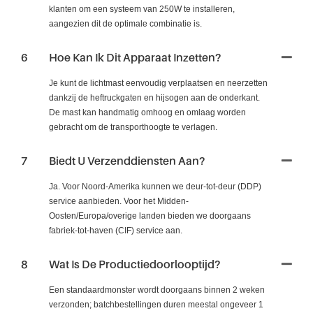
klanten om een ​​systeem van 250W te installeren,
aangezien dit de optimale combinatie is.
6
Hoe Kan Ik Dit Apparaat Inzetten?
Je kunt de lichtmast eenvoudig verplaatsen en neerzetten
dankzij de heftruckgaten en hijsogen aan de onderkant.
De mast kan handmatig omhoog en omlaag worden
gebracht om de transporthoogte te verlagen.
7
Biedt U Verzenddiensten Aan?
Ja. Voor Noord-Amerika kunnen we deur-tot-deur (DDP)
service aanbieden. Voor het Midden-
Oosten/Europa/overige landen bieden we doorgaans
fabriek-tot-haven (CIF) service aan.
8
Wat Is De Productiedoorlooptijd?
Een standaardmonster wordt doorgaans binnen 2 weken
verzonden; batchbestellingen duren meestal ongeveer 1