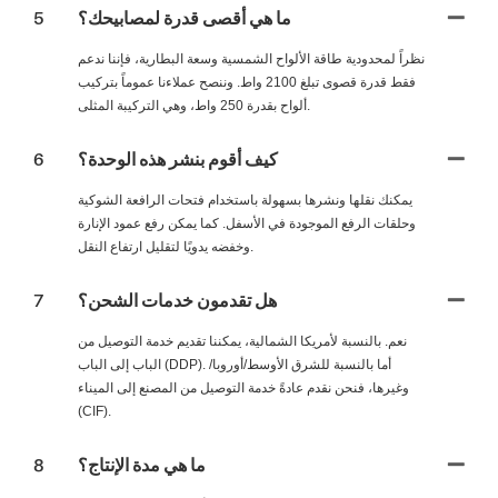
ما هي أقصى قدرة لمصابيحك؟
5
نظراً لمحدودية طاقة الألواح الشمسية وسعة البطارية، فإننا ندعم
فقط قدرة قصوى تبلغ 2100 واط. وننصح عملاءنا عموماً بتركيب
ألواح بقدرة 250 واط، وهي التركيبة المثلى.
كيف أقوم بنشر هذه الوحدة؟
6
يمكنك نقلها ونشرها بسهولة باستخدام فتحات الرافعة الشوكية
وحلقات الرفع الموجودة في الأسفل. كما يمكن رفع عمود الإنارة
وخفضه يدويًا لتقليل ارتفاع النقل.
هل تقدمون خدمات الشحن؟
7
نعم. بالنسبة لأمريكا الشمالية، يمكننا تقديم خدمة التوصيل من
الباب إلى الباب (DDP). أما بالنسبة للشرق الأوسط/أوروبا/
وغيرها، فنحن نقدم عادةً خدمة التوصيل من المصنع إلى الميناء
(CIF).
ما هي مدة الإنتاج؟
8