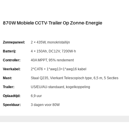
870W Mobiele CCTV-Trailer Op Zonne-Energie
Zonnepaneel:
2 × 435W, monokristallijn
Batterij:
4 × 150Ah, DC12V, 7200W·h
Controller:
40A MPPT, 95% rendement
Veerkabel:
2*CAT6 + 1*awg13+1*awg16 kabel
Mast:
Staal Q235, Vierkant Telescopisch type, 6,5 m, 5 Secties
Trailer:
US/EU/AU-standaard, kogelkoppeling
Oplaadtijd:
6,9 uur
Speelduur:
3 dagen voor 80W