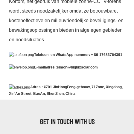
Kortom, het gebruik van mobiele zonne-CCTV-torens
wordt steeds noodzakelijker omdat ze betrouwbare,
kosteneffectieve en milieuvriendelijke beveiligings- en
bewakingsoplossingen bieden in afgelegen gebieden
en noodsituaties.
Telefoon-
en WhatsApp-nummer: +
86-17683764391
E-mailadres
:simon@bigluxsolar.com
Adres
: #701 JinHongFeng-gebouw, 71Zone, Xingdong,
Xin'An Street, BaoAn, ShenZhen, China
GET IN TOUCH WITH US