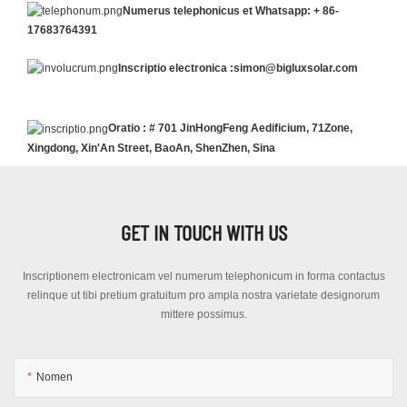
Numerus
telephonicus et Whatsapp: +
86-
17683764391
Inscriptio electronica
:simon@bigluxsolar.com
Oratio
: # 701 JinHongFeng Aedificium, 71Zone,
Xingdong, Xin'An Street, BaoAn, ShenZhen, Sina
GET IN TOUCH WITH US
Inscriptionem electronicam vel numerum telephonicum in forma contactus
relinque ut tibi pretium gratuitum pro ampla nostra varietate designorum
mittere possimus.
Nomen