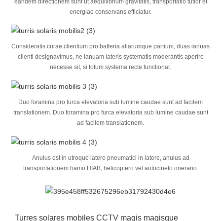
eandem directionem sunt ut aequilibrium gravitatis, transportatio tutior et
energiae conservans efficiatur.
Consideratis curae clientium pro batteria aliarumque partium, duas ianuas
clienti designavimus, ne ianuam lateris systematis moderantis aperire
necesse sit, si totum systema recte functionat.
Duo foramina pro furca elevatoria sub lumine caudae sunt ad facilem
translationem. Duo foramina pro furca elevatoria sub lumine caudae sunt
ad facilem translationem.
Anulus est in utroque latere pneumatici in latere, anulus ad
transportationem hamo HIAB, helicoptero vel autocineto onerario.
Turres solares mobiles CCTV magis magisque