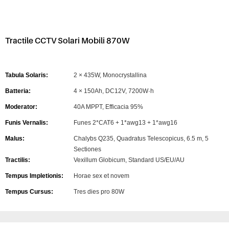
Tractile CCTV Solari Mobili 870W
Tabula Solaris:
2 × 435W, Monocrystallina
Batteria:
4 × 150Ah, DC12V, 7200W·h
Moderator:
40A MPPT, Efficacia 95%
Funis Vernalis:
Funes 2*CAT6 + 1*awg13 + 1*awg16
Malus:
Chalybs Q235, Quadratus Telescopicus, 6.5 m, 5
Sectiones
Tractilis:
Vexillum Globicum, Standard US/EU/AU
Tempus Impletionis:
Horae sex et novem
Tempus Cursus:
Tres dies pro 80W