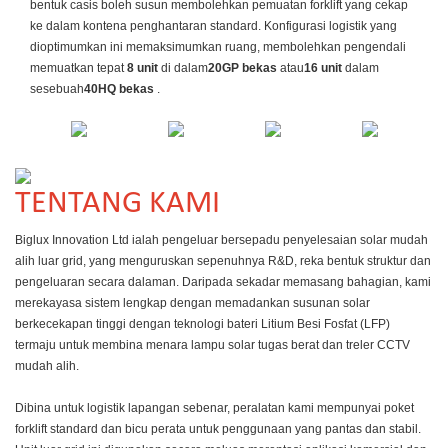
bentuk casis boleh susun membolehkan pemuatan forklift yang cekap
ke dalam kontena penghantaran standard. Konfigurasi logistik yang
dioptimumkan ini memaksimumkan ruang, membolehkan pengendali
memuatkan tepat
8
unit
di dalam
20GP
bekas
atau
16
unit
dalam
sesebuah
40HQ
bekas
.
TENTANG KAMI
Biglux Innovation Ltd ialah pengeluar bersepadu penyelesaian solar mudah
alih luar grid, yang menguruskan sepenuhnya R&D, reka bentuk struktur dan
pengeluaran secara dalaman. Daripada sekadar memasang bahagian, kami
merekayasa sistem lengkap dengan memadankan susunan solar
berkecekapan tinggi dengan teknologi bateri Litium Besi Fosfat (LFP)
termaju untuk membina menara lampu solar tugas berat dan treler CCTV
mudah alih.
Dibina untuk logistik lapangan sebenar, peralatan kami mempunyai poket
forklift standard dan bicu perata untuk penggunaan yang pantas dan stabil.