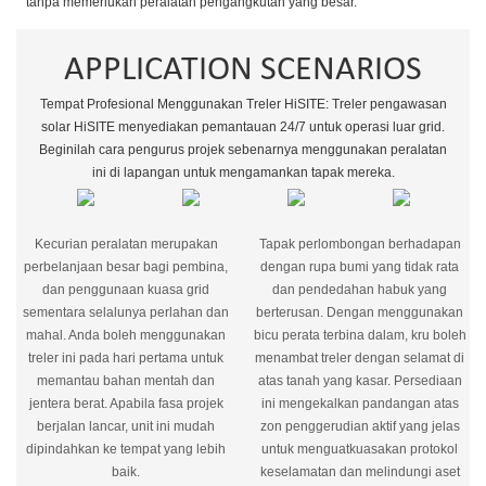
tanpa memerlukan peralatan pengangkutan yang besar.
APPLICATION SCENARIOS
Tempat Profesional Menggunakan Treler HiSITE: Treler pengawasan
solar HiSITE menyediakan pemantauan 24/7 untuk operasi luar grid.
Beginilah cara pengurus projek sebenarnya menggunakan peralatan
ini di lapangan untuk mengamankan tapak mereka.
Kecurian peralatan merupakan
Tapak perlombongan berhadapan
perbelanjaan besar bagi pembina,
dengan rupa bumi yang tidak rata
dan penggunaan kuasa grid
dan pendedahan habuk yang
sementara selalunya perlahan dan
berterusan. Dengan menggunakan
mahal. Anda boleh menggunakan
bicu perata terbina dalam, kru boleh
treler ini pada hari pertama untuk
menambat treler dengan selamat di
memantau bahan mentah dan
atas tanah yang kasar. Persediaan
jentera berat. Apabila fasa projek
ini mengekalkan pandangan atas
berjalan lancar, unit ini mudah
zon penggerudian aktif yang jelas
dipindahkan ke tempat yang lebih
untuk menguatkuasakan protokol
baik.
keselamatan dan melindungi aset