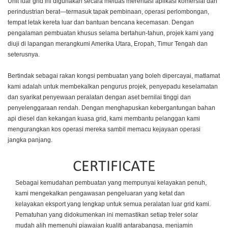
Unit luar grid ini digunakan secara meluas merentasi aplikasi komersial dan
perindustrian berat—termasuk tapak pembinaan, operasi perlombongan,
tempat letak kereta luar dan bantuan bencana kecemasan. Dengan
pengalaman pembuatan khusus selama bertahun-tahun, projek kami yang
diuji di lapangan merangkumi Amerika Utara, Eropah, Timur Tengah dan
seterusnya.
Bertindak sebagai rakan kongsi pembuatan yang boleh dipercayai, matlamat
kami adalah untuk membekalkan pengurus projek, penyepadu keselamatan
dan syarikat penyewaan peralatan dengan aset bernilai tinggi dan
penyelenggaraan rendah. Dengan menghapuskan kebergantungan bahan
api diesel dan kekangan kuasa grid, kami membantu pelanggan kami
mengurangkan kos operasi mereka sambil memacu kejayaan operasi
jangka panjang.
CERTIFICATE
Sebagai kemudahan pembuatan yang mempunyai kelayakan penuh,
kami mengekalkan pengawasan pengeluaran yang ketat dan
kelayakan eksport yang lengkap untuk semua peralatan luar grid kami.
Pematuhan yang didokumenkan ini memastikan setiap treler solar
mudah alih memenuhi piawaian kualiti antarabangsa, menjamin