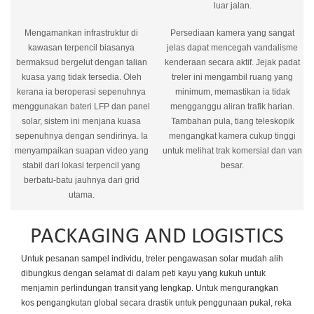
luar jalan.
Mengamankan infrastruktur di
Persediaan kamera yang sangat
kawasan terpencil biasanya
jelas dapat mencegah vandalisme
bermaksud bergelut dengan talian
kenderaan secara aktif. Jejak padat
kuasa yang tidak tersedia. Oleh
treler ini mengambil ruang yang
kerana ia beroperasi sepenuhnya
minimum, memastikan ia tidak
menggunakan bateri LFP dan panel
mengganggu aliran trafik harian.
solar, sistem ini menjana kuasa
Tambahan pula, tiang teleskopik
sepenuhnya dengan sendirinya. Ia
mengangkat kamera cukup tinggi
menyampaikan suapan video yang
untuk melihat trak komersial dan van
stabil dari lokasi terpencil yang
besar.
berbatu-batu jauhnya dari grid
utama.
PACKAGING AND LOGISTICS
Untuk pesanan sampel individu, treler pengawasan solar mudah alih
dibungkus dengan selamat di dalam peti kayu yang kukuh untuk
menjamin perlindungan transit yang lengkap. Untuk mengurangkan
kos pengangkutan global secara drastik untuk penggunaan pukal, reka