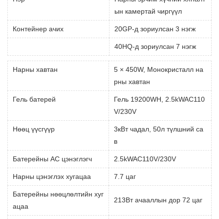
ын камертай чиргүүл
Контейнер ачих
20GP-д зориулсан 3 нэгж
40HQ-д зориулсан 7 нэгж
Нарны хавтан
5 × 450W, Монокристалл на
рны хавтан
Гель батерей
Гель 19200WH, 2.5kWAC110
V/230V
Нөөц үүсгүүр
3кВт чадал, 50л түлшний са
в
Батерейны AC цэнэглэгч
2.5kWAC110V/230V
Нарны цэнэглэх хугацаа
7.7 цаг
Батерейны нөөцлөлтийн хуг
213Вт ачааллын дор 72 цаг
ацаа