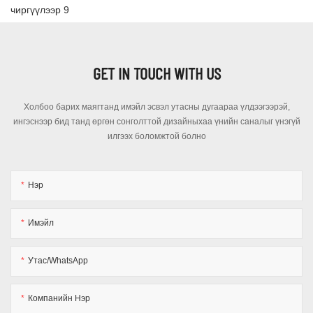
GET IN TOUCH WITH US
Холбоо барих маягтанд имэйл эсвэл утасны дугаараа үлдээгээрэй,
ингэснээр бид танд өргөн сонголттой дизайныхаа үнийн саналыг үнэгүй
илгээх боломжтой болно
Нэр
Имэйл
Утас/WhatsApp
Компанийн Нэр