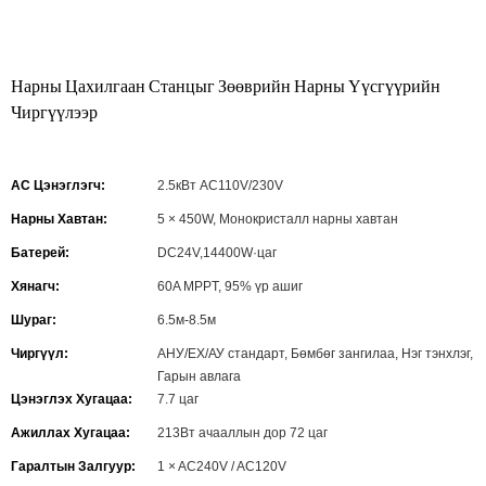
Нарны Цахилгаан Станцыг Зөөврийн Нарны Үүсгүүрийн
Чиргүүлээр
AC Цэнэглэгч:
2.5кВт AC110V/230V
Нарны Хавтан:
5 × 450W, Монокристалл нарны хавтан
Батерей:
DC24V,14400W·цаг
Хянагч:
60A MPPT, 95% үр ашиг
Шураг:
6.5м-8.5м
Чиргүүл:
АНУ/ЕХ/АУ стандарт, Бөмбөг зангилаа, Нэг тэнхлэг,
Гарын авлага
Цэнэглэх Хугацаа:
7.7 цаг
Ажиллах Хугацаа:
213Вт ачааллын дор 72 цаг
Гаралтын Залгуур:
1 × AC240V / AC120V