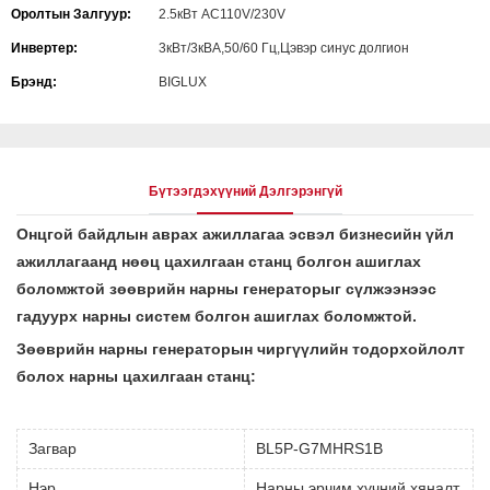
Оролтын Залгуур:
2.5кВт AC110V/230V
Инвертер:
3кВт/3кВА,50/60 Гц,Цэвэр синус долгион
Брэнд:
BIGLUX
Бүтээгдэхүүний Дэлгэрэнгүй
Онцгой байдлын аврах ажиллагаа эсвэл бизнесийн үйл
ажиллагаанд нөөц цахилгаан станц болгон ашиглах
боломжтой зөөврийн нарны генераторыг сүлжээнээс
гадуурх нарны систем болгон ашиглах боломжтой.
Зөөврийн нарны генераторын чиргүүлийн тодорхойлолт
болох нарны цахилгаан станц:
Загвар
BL5P-G7MHRS1B
Нэр
Нарны эрчим хүчний хяналт