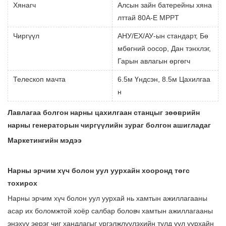
Хянагч
Алсын зайн батерейны хяна
лттай 80A-E MPPT
Чиргүүл
АНУ/ЕХ/АУ-ын стандарт, Бө
мбөгний оосор, Дан тэнхлэг,
Гарын авлагын өргөгч
Телескоп мачта
6.5м Үндсэн, 8.5м Цахилгаа
н
Лавлагаа болгон нарны цахилгаан станцыг зөөврийн
нарны генераторын чиргүүлийн зураг болгон ашигладаг
Маркетингийн мэдээ
Нарны эрчим хүч болон уул уурхайн хооронд төгс
тохирох
Нарны эрчим хүч болон уул уурхай нь хамтын ажиллагааны
асар их боломжтой хоёр салбар боловч хамтын ажиллагааны
энэхүү эерэг чиг хандлагыг үргэлжлүүлэхийн тулд уул уурхайн