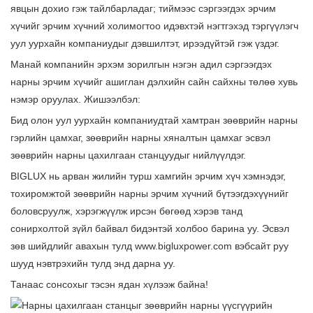
явцын дохио гэж тайлбарладаг; тиймээс сэргээгдэх эрчим
хүчийг эрчим хүчний холимогтоо идэвхтэй нэгтгэхэд тэргүүлэгч
уул уурхайн компаниудыг дэвшилтэт, ирээдүйтэй гэж үздэг.
Манай компанийн эрхэм зорилгын нэгэн адил сэргээгдэх
нарны эрчим хүчийг ашиглан дэлхийн сайн сайхны төлөө хувь
нэмэр оруулах. Жишээлбэл:
Бид олон уул уурхайн компаниудтай хамтран зөөврийн нарны
гэрлийн цамхаг, зөөврийн нарны хяналтын цамхаг эсвэл
зөөврийн нарны цахилгаан станцуудыг нийлүүлдэг.
BIGLUX нь арван жилийн турш хамгийн эрчим хүч хэмнэдэг,
тохиромжтой зөөврийн нарны эрчим хүчний бүтээгдэхүүнийг
боловсруулж, хэрэгжүүлж ирсэн бөгөөд хэрэв танд
сонирхолтой зүйл байвал бидэнтэй холбоо барина уу. Эсвэл
зөв шийдлийг авахын тулд
www.bigluxpower.com
вэбсайт руу
шууд нэвтрэхийн тулд энд дарна уу.
Танаас сонсохыг тэсэн ядан хүлээж байна!