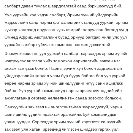
салбарт даван туулах шаардлагатай саад бэрхшээлүүд бий.
Уул уурхайн хэд хэдэн салбарт, Эрчим хүчний үйлдвэрийн
мэдээллийн санд нарны фотоэлектрик станцууд уурхайг эрчим
хүчээр хангахад оруулсан хувь нэмрийг харуулсан бөгөөд үүнд
Өмнөд Африк, Австралийн бусад орнууд багтдаг. Чили улс уул
уурхайн салбарт үйлчлэх томоохон хөгжил дэвшилтэй.
Энэхүү хөгжил нь уул уурхайн салбарт сэргээгдэх эрчим хүчийг
нэвтрүүлэх чиглэлд хийх томоохон өөрчлөлтийн зөвхөн нэг
алхам гэж үзэж болно. Нарны эрчим хүч болон хадгалалтын
үйлдвэрлэлийн зардал улам бүр буурч байгаа бол уул уурхай
өөрөө нарны эрчим хүчний шийдлүүдийг илүү сайн ашиглаж
байна. Уул уурхайн компаниуд нарны эрчим хүч тэдний үйл
ажиллагаанд сөргөөр нөлөөлнө гэж санаа зовохоо больсон.
Санхүүгийн зах зээл нь өнгөрсөнтэйгөө зууралдахгүй, харин
шинэ шийдлүүдийг идэвхтэй эрэлхийлж буй компаниудыг
урамшуулдаг. Сэргээгдэх эрчим хүчний хэрэглээг санхүүгийн
зах зээл уян хатан, ирээдүйд чиглэсэн шийдвэр гаргах үйл