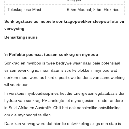
Teleskopiese Mast
6.5m Maunal, 8.5m Elektries
Sonkragstasie as mobiele sonkragopwekker-sleepwa-foto vir
verwysing
Bemarkingsnuus
'n Perfekte pasmaat tussen sonkrag en mynbou
Sonkrag en mynbou is twee bedrywe waar daar baie potensiaal
vir samewerking is, maar daar is struikelblokke in mynbou wat
oorkom moet word as hierdie positiewe tendens van samewerking
wil voortduur.
In verskeie mynboudissiplines het die Energieaanlegdatabasis die
bydrae van sonkrag-PV-aanlegte tot myne gesien - onder andere
in Suid-Afrika en Australië. Chili het ook aansienlike ontwikkeling
om die mynbedryf te dien.
Daar kan verwag word dat hierdie ontwikkeling slegs een stap is