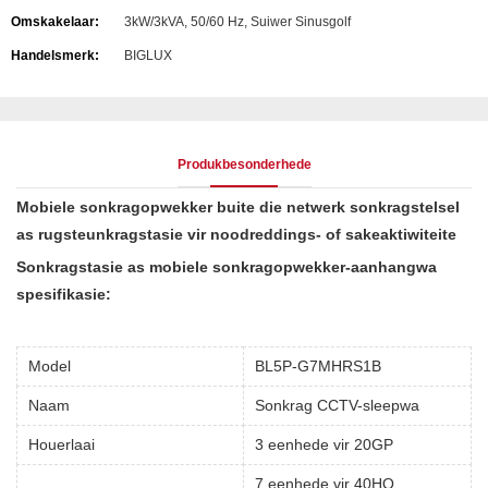
Omskakelaar:
3kW/3kVA, 50/60 Hz, Suiwer Sinusgolf
Handelsmerk:
BIGLUX
Produkbesonderhede
Mobiele sonkragopwekker buite die netwerk sonkragstelsel
as rugsteunkragstasie vir noodreddings- of sakeaktiwiteite
Sonkragstasie as mobiele sonkragopwekker-aanhangwa
spesifikasie:
Model
BL5P-G7MHRS1B
Naam
Sonkrag CCTV-sleepwa
Houerlaai
3 eenhede vir 20GP
7 eenhede vir 40HQ