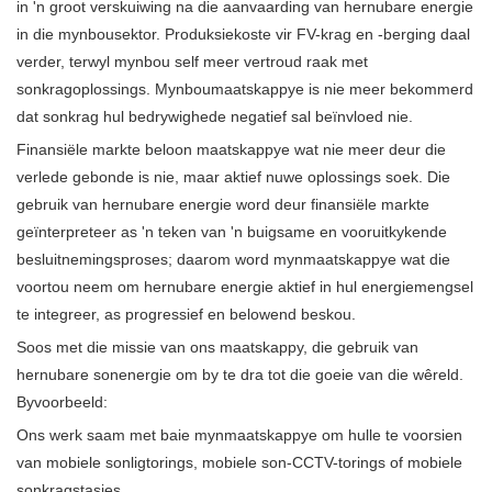
in 'n groot verskuiwing na die aanvaarding van hernubare energie
in die mynbousektor. Produksiekoste vir FV-krag en -berging daal
verder, terwyl mynbou self meer vertroud raak met
sonkragoplossings. Mynboumaatskappye is nie meer bekommerd
dat sonkrag hul bedrywighede negatief sal beïnvloed nie.
Finansiële markte beloon maatskappye wat nie meer deur die
verlede gebonde is nie, maar aktief nuwe oplossings soek. Die
gebruik van hernubare energie word deur finansiële markte
geïnterpreteer as 'n teken van 'n buigsame en vooruitkykende
besluitnemingsproses; daarom word mynmaatskappye wat die
voortou neem om hernubare energie aktief in hul energiemengsel
te integreer, as progressief en belowend beskou.
Soos met die missie van ons maatskappy, die gebruik van
hernubare sonenergie om by te dra tot die goeie van die wêreld.
Byvoorbeeld:
Ons werk saam met baie mynmaatskappye om hulle te voorsien
van mobiele sonligtorings, mobiele son-CCTV-torings of mobiele
sonkragstasies.