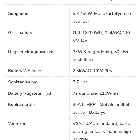
Sonpaneel
5 × 450W, Monokristallyne so
npaneel
GEL-battery
GEL 19200WH, 2.5kWAC110
V/230V
Rugsteunkragopwekker
3KW Kraggradering, 50L Bra
ndstoftenk
Battery WS-laaier
2.5kWAC110V/230V
Sonkraglaaityd
7.7 uur
Battery Rugsteun Tyd
72 uur onder 213W-las
Kontroleerder
80A-E MPPT Met Afstandbeh
eer van Batterye
Voorskou
VSA/EU/AU-standaard, balko
ppeling, enkelas, handmatige
uitligger