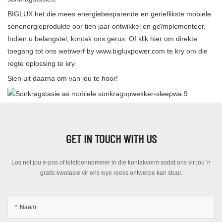
BIGLUX het die mees energiebesparende en gerieflikste mobiele
sonenergieprodukte oor tien jaar ontwikkel en geïmplementeer.
Indien u belangstel, kontak ons ​​gerus. Of klik hier om direkte
toegang tot ons webwerf by
www.bigluxpower.com
te kry om die
regte oplossing te kry.
Sien uit daarna om van jou te hoor!
GET IN TOUCH WITH US
Los net jou e-pos of telefoonnommer in die kontakvorm sodat ons vir jou 'n
gratis kwotasie vir ons wye reeks ontwerpe kan stuur.
Naam