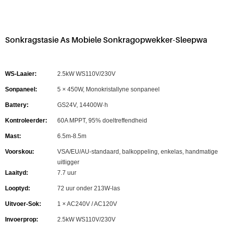
Sonkragstasie As Mobiele Sonkragopwekker-Sleepwa
WS-Laaier:
2.5kW WS110V/230V
Sonpaneel:
5 × 450W, Monokristallyne sonpaneel
Battery:
GS24V, 14400W·h
Kontroleerder:
60A MPPT, 95% doeltreffendheid
Mast:
6.5m-8.5m
Voorskou:
VSA/EU/AU-standaard, balkoppeling, enkelas, handmatige
uitligger
Laaityd:
7.7 uur
Looptyd:
72 uur onder 213W-las
Uitvoer-Sok:
1 × AC240V / AC120V
Invoerprop:
2.5kW WS110V/230V