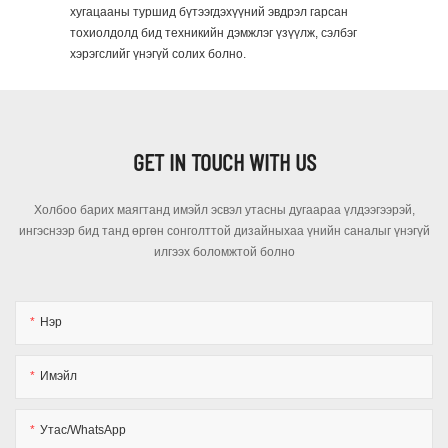
хугацааны туршид бүтээгдэхүүний эвдрэл гарсан
тохиолдолд бид техникийн дэмжлэг үзүүлж, сэлбэг
хэрэгслийг үнэгүй солих болно.
GET IN TOUCH WITH US
Холбоо барих маягтанд имэйл эсвэл утасны дугаараа үлдээгээрэй,
ингэснээр бид танд өргөн сонголттой дизайныхаа үнийн саналыг үнэгүй
илгээх боломжтой болно
Нэр
Имэйл
Утас/WhatsApp