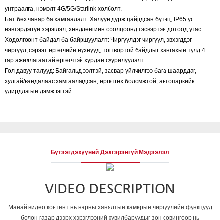
унтраалга, нэмэлт 4G/5G/Starlink холболт.
Бат бөх чанар ба хамгаалалт: Халуун дүрж цайрдсан бүтэц, IP65 ус
нэвтэрдэггүй зэрэглэл, хөндлөнгийн оролцоонд тэсвэртэй дотоод утас.
Хөдөлгөөнт байдал ба байршуулалт: Чиргүүлдэг чиргүүл, эвхэгддэг
чиргүүл, сэрээт өргөгчийн нүхнүүд, тогтвортой байдлыг хангахын тулд 4
гар ажиллагаатай өргөгчтэй хурдан суурилуулалт.
Гол давуу талууд: Байгальд ээлтэй, засвар үйлчилгээ бага шаарддаг,
хулгай/вандалаас хамгаалагдсан, өргөтгөх боломжтой, автопаркийн
удирдлагын дэмжлэгтэй.
Бүтээгдэхүүний Дэлгэрэнгүй Мэдээлэл
VIDEO DESCRIPTION
Манай видео контент нь нарны хяналтын камерын чиргүүлийн функцууд
болон газар дээрх хэрэглээний хувилбаруудыг зөн совингоор нь