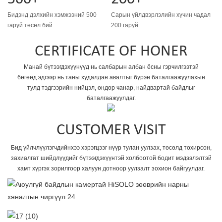
Бидэнд дэлхийн хэмжээний 500
Сарын үйлдвэрлэлийн хүчин чадал
гаруй төсөл бий
200 гаруй
CERTIFICATE OF HONER
Манай бүтээгдэхүүнүүд нь салбарын албан ёсны гэрчилгээтэй
бөгөөд эдгээр нь таны худалдан авалтыг бүрэн баталгаажуулахын
тулд тэдгээрийн нийцэл, өндөр чанар, найдвартай байдлыг
баталгаажуулдаг.
CUSTOMER VISIT
Бид үйлчлүүлэгчдийнхээ хэрэгцээг нүүр тулан уулзах, төсөлд тохирсон,
захиалгат шийдлүүдийг бүтээгдэхүүнтэй холбоотой бодит мэдээлэлтэй
хамт хүргэх зорилгоор халуун дотноор уулзалт зохион байгуулдаг.