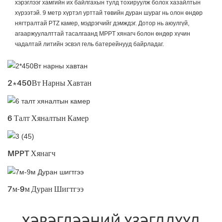
хэрэглээг хамгийн их байлгахын тулд тохируулж болох хазайлтын
хүрээтэй. 9 метр хүртэл урттай төвийн дуран шураг нь олон өндөр
нягтралтай PTZ камер, мэдрэгчийг дэмждэг. Дотор нь аюулгүй,
агааржуулалттай тасалгаанд MPPT хянагч болон өндөр хүчин
чадалтай литийн эсвэл гель батерейнууд байрладаг.
2*450Вт Нарны Хавтан
6 Талт Хяналтын Камер
MPPT Хянагч
7м-9м Дуран Шигтгээ