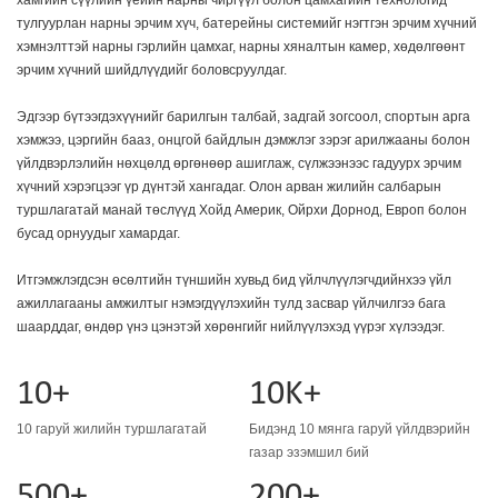
тулгуурлан нарны эрчим хүч, батерейны системийг нэгтгэн эрчим хүчний
хэмнэлттэй нарны гэрлийн цамхаг, нарны хяналтын камер, хөдөлгөөнт
эрчим хүчний шийдлүүдийг боловсруулдаг.
Эдгээр бүтээгдэхүүнийг барилгын талбай, задгай зогсоол, спортын арга
хэмжээ, цэргийн бааз, онцгой байдлын дэмжлэг зэрэг арилжааны болон
үйлдвэрлэлийн нөхцөлд өргөнөөр ашиглаж, сүлжээнээс гадуурх эрчим
хүчний хэрэгцээг үр дүнтэй хангадаг. Олон арван жилийн салбарын
туршлагатай манай төслүүд Хойд Америк, Ойрхи Дорнод, Европ болон
бусад орнуудыг хамардаг.
Итгэмжлэгдсэн өсөлтийн түншийн хувьд бид үйлчлүүлэгчдийнхээ үйл
ажиллагааны амжилтыг нэмэгдүүлэхийн тулд засвар үйлчилгээ бага
шаарддаг, өндөр үнэ цэнэтэй хөрөнгийг нийлүүлэхэд үүрэг хүлээдэг.
10+
10K+
10 гаруй жилийн туршлагатай
Бидэнд 10 мянга гаруй үйлдвэрийн
газар эзэмшил бий
500+
200+