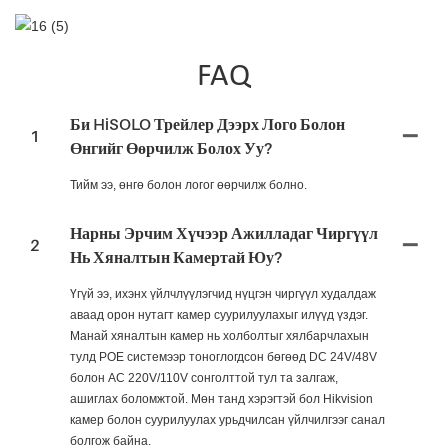
FAQ
Би HiSOLO Трейлер Дээрх Лого Болон
1
Өнгийг Өөрчилж Болох Уу?
Тийм ээ, өнгө болон логог өөрчилж болно.
Нарны Эрчим Хүчээр Ажилладаг Чиргүүл
2
Нь Хяналтын Камертай Юу?
Үгүй ээ, ихэнх үйлчлүүлэгчид нүцгэн чиргүүл худалдаж
аваад орон нутагт камер суурилуулахыг илүүд үздэг.
Манай хяналтын камер нь холболтыг хялбарчлахын
тулд POE системээр тоноглогдсон бөгөөд DC 24V/48V
болон AC 220V/110V сонголттой тул та залгаж,
ашиглах боломжтой. Мөн танд хэрэгтэй бол Hikvision
камер болон суурилуулах урьдчилсан үйлчилгээг санал
болгож байна.