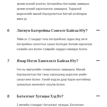
эрчим хүчний үнэлгээ, батерейны багтаамж, камерын
эрчим хүчний хэрэглээнээс хамаарна. Тодорхой
мэдээллийг манай борлуулалтын багтай холбогдож
авна уу.
6
Литиум Батерейны Сонголт Байгаа Юу?
Тийм ээ. Стандарт гель батерейгаас гадна бид лити
батерейны сонголтыг санал болгодог боловч харгалзах
нэгжийн үнэ болон тээврийн зардал нэмэгдэх болно.
7
Ямар Нэгэн Хөнгөлөлт Байгаа Юу?
Үнэ нь чиргүүлийн тохиргооноос хамаарна. Манай
борлуулалтын баг таны хэрэгцээнд үндэслэн үнийн
санал өгөх болно. Үүний үндсэн дээр бүрэн контейнер
захиалгын хөнгөлөлт үзүүлж болно.
8
Баталгаат Хугацаа Хэд Вэ?
2 жилийн стандарт баталгаат хугацаа. Баталгаат