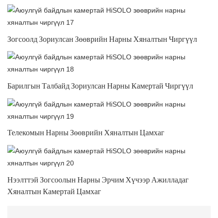
Зогсоолд Зориулсан Зөөврийн Нарны Хяналтын Чиргүүл
Барилгын Талбайд Зориулсан Нарны Камертай Чиргүүл
Телекомын Нарны Зөөврийн Хяналтын Цамхаг
Нээлттэй Зогсоолын Нарны Эрчим Хүчээр Ажилладаг
Хяналтын Камертай Цамхаг