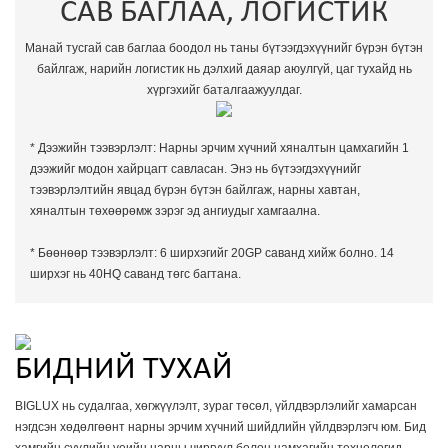
САВ БАГЛАА, ЛОГИСТИК
Манай тусгай сав баглаа боодол нь таны бүтээгдэхүүнийг бүрэн бүтэн
байлгаж, нарийн логистик нь дэлхий даяар аюулгүй, цаг тухайд нь
хүргэхийг баталгаажуулдаг.
* Дээжийн тээвэрлэлт: Нарны эрчим хүчний хяналтын цамхагийн 1
дээжийг модон хайрцагт савласан. Энэ нь бүтээгдэхүүнийг
тээвэрлэлтийн явцад бүрэн бүтэн байлгаж, нарны хавтан,
хяналтын төхөөрөмж зэрэг эд ангиудыг хамгаална.
* Бөөнөөр тээвэрлэлт: 6 ширхэгийг 20GP саванд хийж болно. 14
ширхэг нь 40HQ саванд төгс багтана.
БИДНИЙ ТУХАЙ
BIGLUX нь судалгаа, хөгжүүлэлт, зураг төсөл, үйлдвэрлэлийг хамарсан
нэгдсэн хөдөлгөөнт нарны эрчим хүчний шийдлийн үйлдвэрлэгч юм. Бид
хамгийн сүүлийн үеийн нарны чиргүүл болон цамхагийн технологид