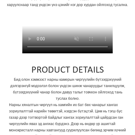
харуулснаар танд үндсэн үнэ цэнийг нэг дор хурдан ойлгоход тусална.
PRODUCT DETAILS
Бид олон хэмжээст нарны камерын чиргүүлийн бүтээгдэхүүний
дэлгэрэнгүй мэдээлэл болон үндсэн шинж чанаруудыг танилцуулж,
бүтээгдэхүүний чанар болон давуу талыг товчхон ойлгоход тань
туслах болно.
Нарны хяналтын чиргүүл нь хамгийн их бат бөх чанарыг хангах
зориулалттай нарийн төвөгтэй, нэгдсэн бүтэцтэй. Цөм нь тэгш бус
газар дээр тогтвортой байдлыг хангах зориулалттай цайрдсан ган
чиргүүлийн явах эд ангиас бүрдэнэ. Дээр нь өндөр үр ашигтай
монокристалл нарны хавтангууд суурилуулсан бөгөөд эрчим хүчний