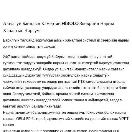
Аюулгүй Байдлын Камертай HiSOLO Зөөврийн Нарны
Хяналтын Чиргүүл
Барилгын талбайд зориулсан алсын хяналтын системтэй зөөврийн нарны
эрчим хүчний хяналтын цамхаг
24/7 алсын зайнаас аюулгүй байдлын хяналт хийх зориулалттай
сүлжээнээс гадуурх зөөврийн нарны хяналтын камертай чиргүүл; сүлжээнд
цахилгаан шаардахгүй. Өндөр үр ашигтай монокристалл нарны хавтанг
хүнд даацын дурантай тулгууртай хослуулсан нарны хяналтын
чиргүүлийн төхөөрөмж нь өндөр нягтралтай PTZ камер, дулааны дүрслэл,
хиймэл оюун ухаанаар удирддаг аналитикийн тогтвортой платформ болж
өгдөг. Энэхүү чимээгүй, байгаль орчинд ээлтэй систем нь сүлжээнд
цахилгаан ашиглах шаардлагагүй болгож, хаана ч найдвартай, зардал
багатай аюулгүй байдлыг хангадаг.
Нарны эрчим хүч ба эрчим хүчний гол онцлогууд: Тохируулж болох нарны
хавтан, GEL/LFP батерей, эрчим хүчний хамгийн их үр ашгийг хангах MPPT
хянагч.
Хяналтын чадвар: 350° эргэлддэг хяналтын камер, суурилуулсан POE