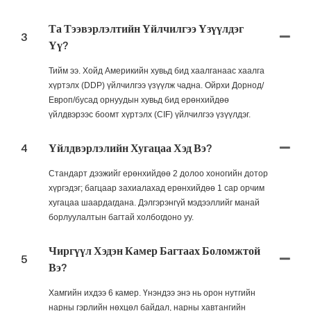
Та Тээвэрлэлтийн Үйлчилгээ Үзүүлдэг
3
Үү?
Тийм ээ. Хойд Америкийн хувьд бид хаалганаас хаалга
хүртэлх (DDP) үйлчилгээ үзүүлж чадна. Ойрхи Дорнод/
Европ/бусад орнуудын хувьд бид ерөнхийдөө
үйлдвэрээс боомт хүртэлх (CIF) үйлчилгээ үзүүлдэг.
4
Үйлдвэрлэлийн Хугацаа Хэд Вэ?
Стандарт дээжийг ерөнхийдөө 2 долоо хоногийн дотор
хүргэдэг; багцаар захиалахад ерөнхийдөө 1 сар орчим
хугацаа шаардагдана. Дэлгэрэнгүй мэдээллийг манай
борлуулалтын багтай холбогдоно уу.
Чиргүүл Хэдэн Камер Багтаах Боломжтой
5
Вэ?
Хамгийн ихдээ 6 камер. Үнэндээ энэ нь орон нутгийн
нарны гэрлийн нөхцөл байдал, нарны хавтангийн