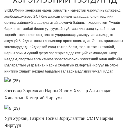
ХЭРЭГЛЭЭНИЙ ҮЗЭГДЛҮҮД
BIGLUX-ийн зөөврийн нарны хяналтын камертай чиргүүл нь сүлжээнд
холбогдохгүйгээр 24/7 бие даасан хяналт шаарддаг олон төрлийн
орчинд зайлшгүй шаардлагатай аюулгүй байдлын хөрөнгө юм. Үүнийг
барилгын талбай болон уул уурхайн үйл ажиллагаанд хулгайн гэмт
хэргийг таслан зогсоох, алсын удирдлагаар дамжуулан ажилчдын
аюулгүй байдлыг хангах зорилгоор өргөн ашигладаг. Энэ нь арилжааны
зогсоолуудад найдвартай саад тотгор болж, газрын тосны талбай,
нарны эрчим хүчний ферм зэрэг чухал дэд бүтцийг хамгаалдаг. Баяр
наадам, спортын арга хэмжээ зэрэг томоохон хэмжээний олон нийтийн
цугларалтын үеэр манай нарны хяналтын камертай чиргүүл нь олон
нийтийн хяналт, нөхцөл байдлын талаарх мэдлэгийг чухалчилдаг.
Зогсоолд Зориулсан Нарны Эрчим Хүчээр Ажилладаг
Хяналтын Камертай Чиргүүл
Уул Уурхай, Газрын Тосны Зориулалттай CCTV Нарны
Чиргүүл