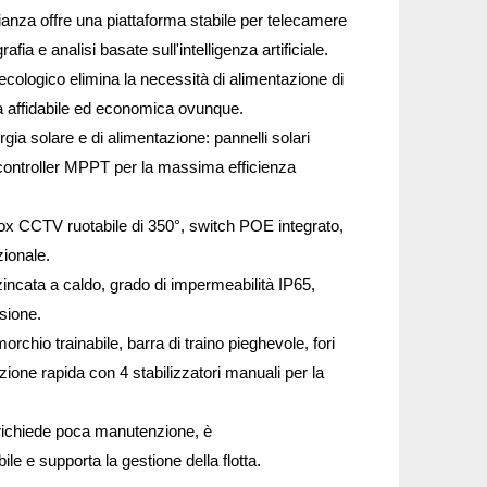
ianza offre una piattaforma stabile per telecamere
fia e analisi basate sull'intelligenza artificiale.
cologico elimina la necessità di alimentazione di
a affidabile ed economica ovunque.
ergia solare e di alimentazione: pannelli solari
 controller MPPT per la massima efficienza
box CCTV ruotabile di 350°, switch POE integrato,
zionale.
zincata a caldo, grado di impermeabilità IP65,
sione.
rchio trainabile, barra di traino pieghevole, fori
azione rapida con 4 stabilizzatori manuali per la
, richiede poca manutenzione, è
ile e supporta la gestione della flotta.