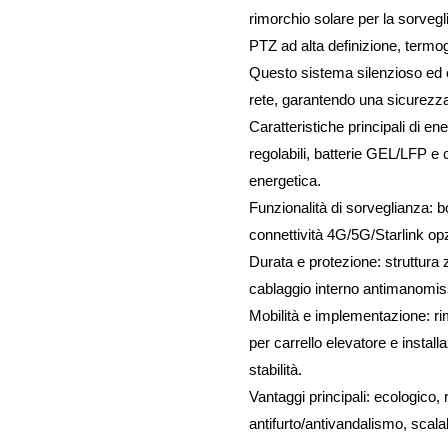
rimorchio solare per la sorvegl
PTZ ad alta definizione, termogra
Questo sistema silenzioso ed e
rete, garantendo una sicurezz
Caratteristiche principali di en
regolabili, batterie GEL/LFP e
energetica.
Funzionalità di sorveglianza: 
connettività 4G/5G/Starlink op
Durata e protezione: struttura 
cablaggio interno antimanomis
Mobilità e implementazione: rimo
per carrello elevatore e install
stabilità.
Vantaggi principali: ecologico
antifurto/antivandalismo, scalab