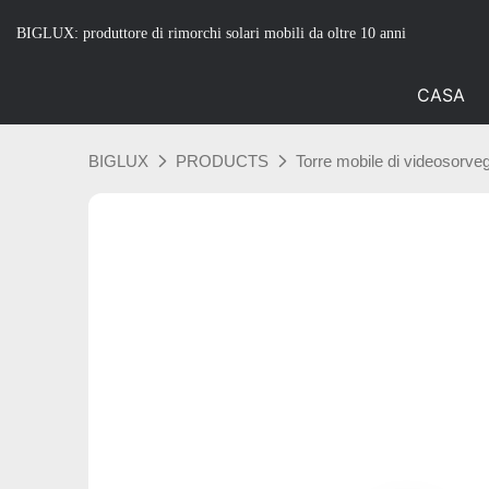
BIGLUX: produttore di rimorchi solari mobili da oltre 10 anni
CASA
BIGLUX
PRODUCTS
Torre mobile di videosorveg