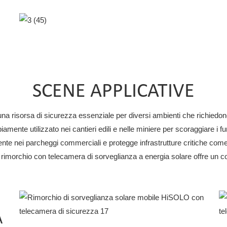
Box Di Videosorveglianza A 6
Lati
Regolatore MPPT
SCENE APPLICATIVE
na risorsa di sicurezza essenziale per diversi ambienti che richiedon
ente utilizzato nei cantieri edili e nelle miniere per scoraggiare i furt
te nei parcheggi commerciali e protegge infrastrutture critiche come gi
o rimorchio con telecamera di sorveglianza a energia solare offre un c
A