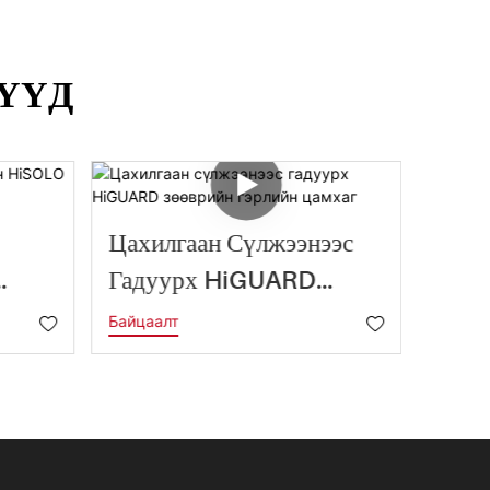
ҮҮД
Цахилгаан Сүлжээнээс
HiSK
Гадуурх HiGUARD
Хүчэ
гүүл
Зөөврийн Гэрлийн
Гэрэ
Байцаалт
Байцаа
Цамхаг