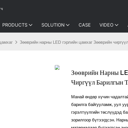
гч
PRODUCTS
SOLUTION
CASE
VIDEO
цамхаг
Зөөврийн нарны LED гэрлийн цамхаг Зөөврийн чиргүүл
Зөөврийн Нарны LE
Чиргүүл Барилгын Т
Манай өндөр хүчин чадалта
барилга байгууламж, уул уу
гэрэлтүүлгийн төслүүдэд бат
зорилгоор бүтээгдсэн. Нарн
материалаар бүтээгдсэн энэ