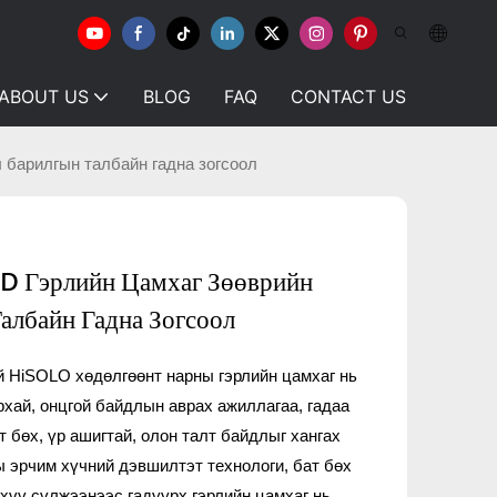
ABOUT US
BLOG
FAQ
CONTACT US
 барилгын талбайн гадна зогсоол
D Гэрлийн Цамхаг Зөөврийн
албайн Гадна Зогсоол
й HiSOLO хөдөлгөөнт нарны гэрлийн цамхаг нь
рхай, онцгой байдлын аврах ажиллагаа, гадаа
 бөх, үр ашигтай, олон талт байдлыг хангах
ы эрчим хүчний дэвшилтэт технологи, бат бөх
хүү сүлжээнээс гадуурх гэрлийн цамхаг нь