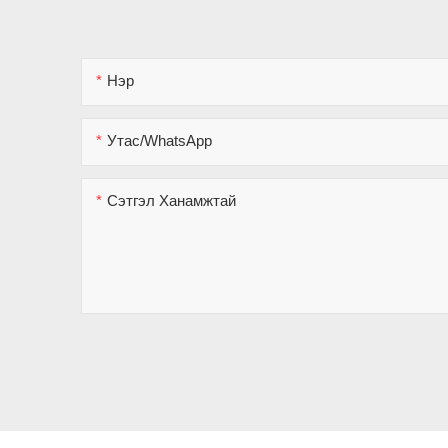
Нэр
Утас/WhatsApp
Сэтгэл Ханамжтай