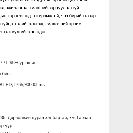
жигд ажиллагаа, түлшний зарцуулалтгүй
цын хэрэглээнд тохиромжтой, янз бүрийн газар
й гүйцэтгэлийг хангаж, сүлжээний эрчим
эрэлтүүлгийг хангадаг.
PPT, 95% үр ашиг
л биш
W LED, IP65,90000Lms
35, Дөрвөлжин дуран хэлбэртэй, 7м, Гараар
өргүүр