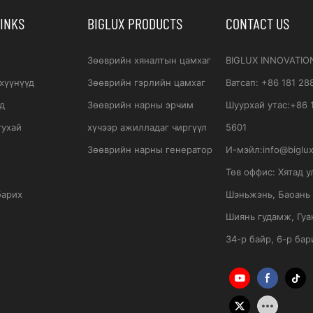
LINKS
BIGLUX PRODUCTS
CONTACT US
Зөөврийн хяналтын цамхаг
BIGLUX INNOVATIO
хүүнүүд
Зөөврийн гэрлийн цамхаг
Ватсап
:
+86 181 28
д
Зөөврийн нарны эрчим
Шуурхай утас:
+86 
тухай
хүчээр ажилладаг чиргүүл
5601
Зөөврийн нарны генератор
И-мэйл:
info@biglu
Төв оффис:
Хятад у
барих
Шэньжэнь, Баоань 
Шиянь гудамж, Гуа
34-р байр, 6-р бар