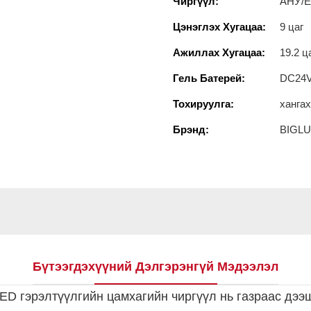
Чиргүүл:
АНУ/Е
Цэнэглэх Хугацаа:
9 цаг
Ажиллах Хугацаа:
19.2 ц
Гель Батерей:
DC24V
Тохируулга:
хангах
Брэнд:
BIGL
Бүтээгдэхүүний Дэлгэрэнгүй Мэдээлэл
D гэрэлтүүлгийн цамхагийн чиргүүл нь газраас дээ