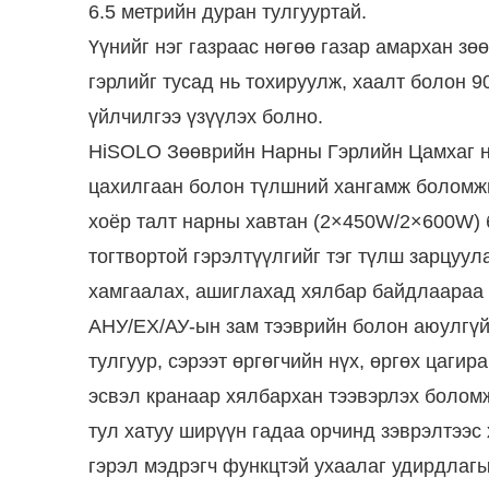
6.5 метрийн дуран тулгууртай.
Үүнийг нэг газраас нөгөө газар амархан зө
гэрлийг тусад нь тохируулж, хаалт болон 
үйлчилгээ үзүүлэх болно.
HiSOLO Зөөврийн Нарны Гэрлийн Цамхаг нь
цахилгаан болон түлшний хангамж боломжг
хоёр талт нарны хавтан (2×450W/2×600W) б
тогтвортой гэрэлтүүлгийг тэг түлш зарцуул
хамгаалах, ашиглахад хялбар байдлаараа 
АНУ/ЕХ/АУ-ын зам тээврийн болон аюулгүй 
тулгуур, сэрээт өргөгчийн нүх, өргөх цагир
эсвэл кранаар хялбархан тээвэрлэх боломж
тул хатуу ширүүн гадаа орчинд зэврэлтээс 
гэрэл мэдрэгч функцтэй ухаалаг удирдлагы