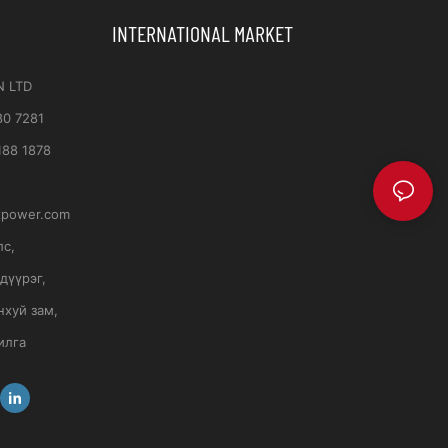
INTERNATIONAL MARKET
N LTD
80 7281
188 1878
xpower.com
лс,
дүүрэг,
нхуй зам,
илга