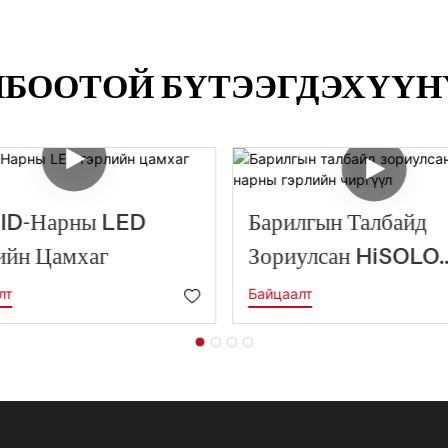
ЛБООТОЙ БҮТЭЭГДЭХҮҮН
ID-Нарны LED
Барилгын Талбайд
ийн Цамхаг
Зориулсан HiSOLO
Нарны Гэрлийн Чир
лт
Байцаалт