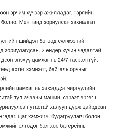
оон эрчим хүчээр ажилладаг.
Гэрлийн
ж болно. Мөн танд зориулсан захиалгат
үүлгийн шийдэл бөгөөд сүлжээний
д зориулагдсан. 2 өндөр хүчин чадалтай
сон энэхүү цамхаг нь 24/7 тасралтгүй,
гөөд өртөг хэмнэлт, байгаль орчныг
эй.
рлийн цамхаг нь эвхэгддэг чиргүүлийн
нгитай тул ачааны машин, сэрээт өргөгч
уурилуулсан утастай халуун дүрж цайрдсан
гадаг. Цаг хэмжигч, бүдэгрүүлэгч болон
ломжийг олгодог бол хос батерейны