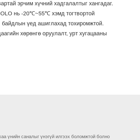
артай эрчим хүчний хадгалалтыг хангадаг.
iSOLO нь -20℃~55℃ хэмд тогтвортой
ой байдлын үед ашиглахад тохиромжтой.
аагийн хөрөнгө оруулалт, урт хугацааны
хаа үнийн саналыг үнэгүй илгээх боломжтой болно