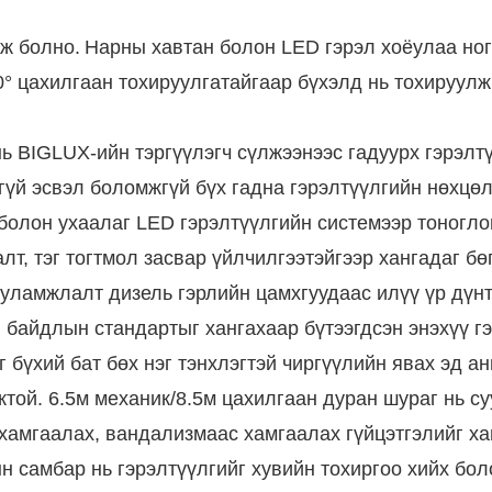
өж болно.
Нарны хавтан болон LED гэрэл хоёулаа ног
90° цахилгаан тохируулгатайгаар бүхэлд нь тохируул
 BIGLUX-ийн тэргүүлэгч сүлжээнээс гадуурх гэрэлт
үй эсвэл боломжгүй бүх гадна гэрэлтүүлгийн нөхцөл
олон ухаалаг LED гэрэлтүүлгийн системээр тоноглогд
алт, тэг тогтмол засвар үйлчилгээтэйгээр хангадаг бө
уламжлалт дизель гэрлийн цамхгуудаас илүү үр дүнт
байдлын стандартыг хангахаар бүтээгдсэн энэхүү гэ
аг бүхий бат бөх нэг тэнхлэгтэй чиргүүлийн явах эд а
той. 6.5м механик/8.5м цахилгаан дуран шураг нь с
хамгаалах, вандализмаас хамгаалах гүйцэтгэлийг хан
н самбар нь гэрэлтүүлгийг хувийн тохиргоо хийх бо