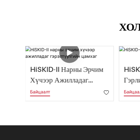
ХО
эс
HiSKID-II Нарны Эрчим
HiSK
Хүчээр Ажилладаг
Гэрл
Гэрэлтүүлгийн Цамхаг
Байцаалт
Байцаа