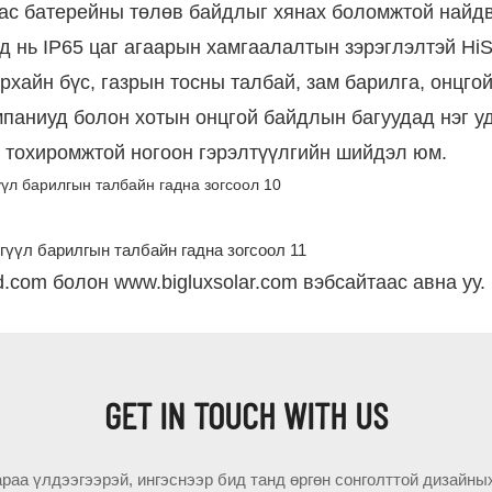
аас батерейны төлөв байдлыг хянах боломжтой найдв
д нь IP65 цаг агаарын хамгаалалтын зэрэглэлтэй H
рхайн бүс, газрын тосны талбай, зам барилга, онцг
паниуд болон хотын онцгой байдлын багуудад нэг уд
д тохиромжтой ногоон гэрэлтүүлгийн шийдэл юм.
d.com болон www.bigluxsolar.com вэбсайтаас авна уу.
GET IN TOUCH WITH US
раа үлдээгээрэй, ингэснээр бид танд өргөн сонголттой дизайны