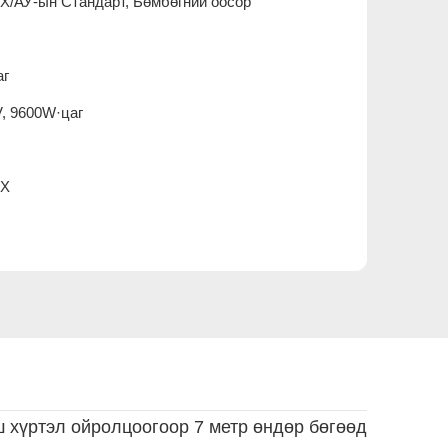
Х/АУ-ын Стандарт, Бөмбөгний оосор
аг
, 9600W·цаг
UX
ш хүртэл ойролцоогоор 7 метр өндөр бөгөөд