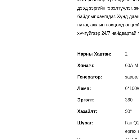
дээд зэргийн гэрэлтүүлэг, 
байдлыг хангадаг. Хүнд даа
нутаг, ажлын нөхцөлд онцго
хүчгүйгээр 24/7 найдвартай г
Нарны Хавтан:
2
Хянагч:
60А M
Генератор:
заава
Ламп:
6*100
Эргэлт:
360°
Хазайлт:
90°
Шураг:
Ган Q2
өргөх 