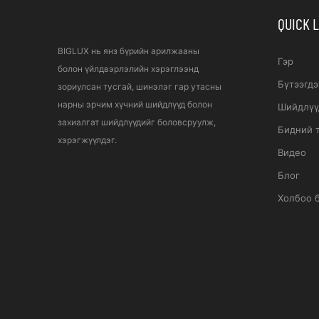
QUICK 
BIGLUX нь янз бүрийн арилжааны
Гэр
болон үйлдвэрлэлийн хэрэглээнд
Бүтээгдэ
зориулсан тусгай, шинэлэг гар утасны
нарны эрчим хүчний шийдлүүд болон
Шийдлүү
захиалгат шийдлүүдийг боловсруулж,
Бидний 
хэрэгжүүлдэг.
Видео
Блог
Холбоо 