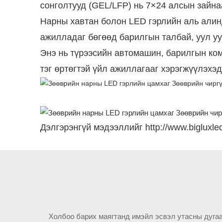
сонголтууд (GEL/LFP) нь 7×24 алсын зайн
Нарны хавтан болон LED гэрлийн аль алин
ажилладаг бөгөөд барилгын талбай, уул уу
Энэ нь түрээсийн автомашин, барилгын ком
тэг өртөгтэй үйл ажиллагааг хэрэгжүүлэхэ
Дэлгэрэнгүй мэдээллийг http://www.bigluxle
Холбоо барих маягтанд имэйл эсвэл утасны дугаа